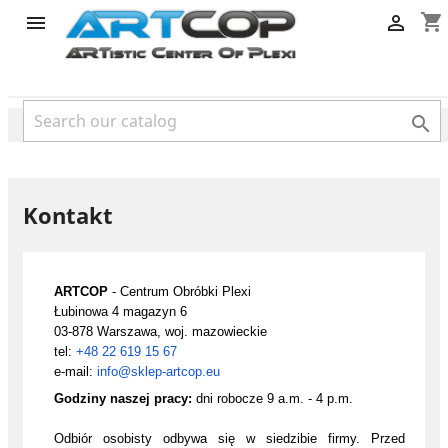
cms
shopping_cart



Kontakt
ARTCOP
- Centrum Obróbki Plexi
Łubinowa 4 magazyn 6
03-878 Warszawa, woj. mazowieckie
tel:
+48 22 619 15 67
e-mail:
info@sklep-artcop.eu
Godziny naszej pracy:
dni robocze 9 a.m. - 4 p.m.
Odbiór osobisty odbywa się w siedzibie firmy. Przed