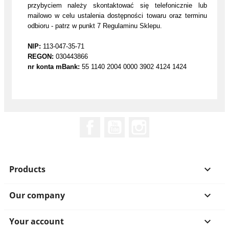
przybyciem należy skontaktować się telefonicznie lub
mailowo w celu ustalenia dostępności towaru oraz terminu
odbioru - patrz w punkt 7 Regulaminu Sklepu.
NIP:
113-047-35-71
REGON:
030443866
nr konta mBank:
55 1140 2004 0000 3902 4124 1424
Facebook
YouTube
Instagram
Products

Our company

Your account
