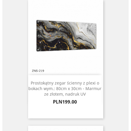
Prostokątny zegar ścienny z plexi o
bokach wym.: 80cm x 30cm - Marmur
ze złotem, nadruk UV
Price
PLN199.00