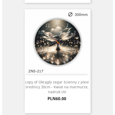
copy of Okrągły zegar ścienny z plexi
średnicy 30cm - Kwiat na marmurze,
nadruk UV
Price
PLN60.00