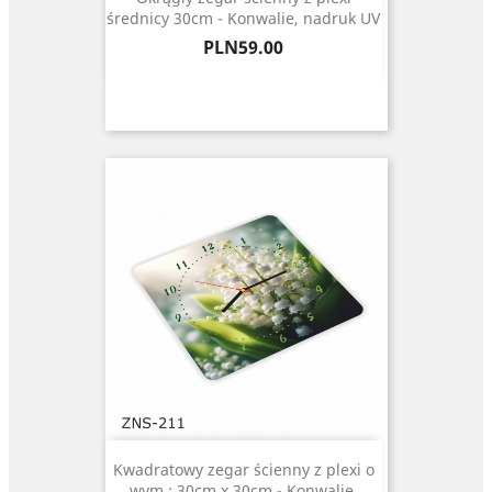
średnicy 30cm - Konwalie, nadruk UV
Price
PLN59.00
Kwadratowy zegar ścienny z plexi o
wym.: 30cm x 30cm - Konwalie,