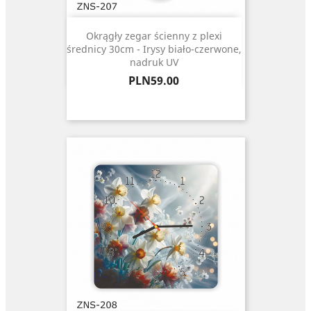
Okrągły zegar ścienny z plexi
średnicy 30cm - Irysy biało-czerwone,
nadruk UV
Price
PLN59.00