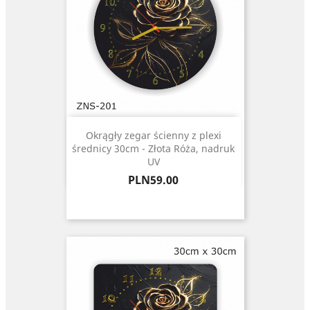
Okrągły zegar ścienny z plexi
średnicy 30cm - Złota Róża, nadruk
UV
Price
PLN59.00