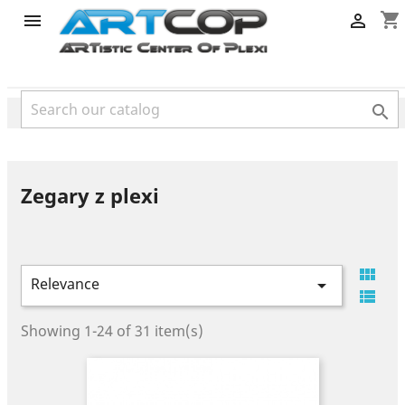
category
shopping_cart



Zegary z plexi

Relevance


Showing 1-24 of 31 item(s)