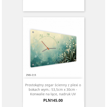
Prostokątny zegar ścienny z plexi o
bokach wym.: 53,5cm x 30cm -
Konwalie na łące, nadruk UV
Price
PLN145.00