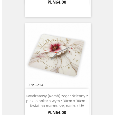
Price
PLN64.00
Kwadratowy (Romb) zegar ścienny z
plexi o bokach wym.: 30cm x 30cm -
Kwiat na marmurze, nadruk UV
Price
PLN64.00