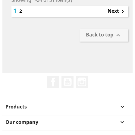
Showing 1-24 of 31 item(s)
1
Next
2

Back to top

Facebook
YouTube
Instagram
Products

Our company
