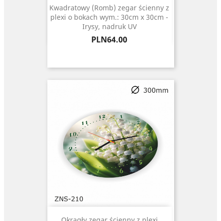
Kwadratowy (Romb) zegar ścienny z
plexi o bokach wym.: 30cm x 30cm -
Irysy, nadruk UV
Price
PLN64.00
Okrągły zegar ścienny z plexi