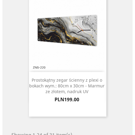
Prostokątny zegar ścienny z plexi o
bokach wym.: 80cm x 30cm - Marmur
ze złotem, nadruk UV
Price
PLN199.00