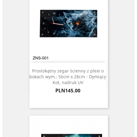
Prostokątny zegar ścienny z plexi o
bokach wym.: 56cm x 28cm - Dymiący
Kot, nadruk UV
Price
PLN145.00