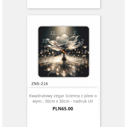
Kwadratowy zegar ścienny z plexi o
wym.: 30cm x 30cm - nadruk UV
Price
PLN65.00