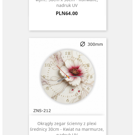
nadruk UV
Price
PLN64.00
Okrągły zegar ścienny z plexi
średnicy 30cm - Kwiat na marmurze,
nadruk UV