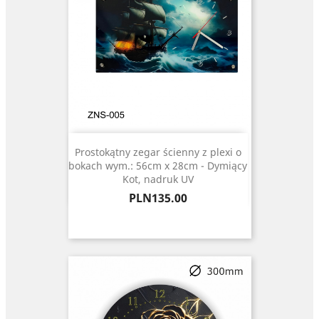
Prostokątny zegar ścienny z plexi o
bokach wym.: 56cm x 28cm - Dymiący
Kot, nadruk UV
Price
PLN135.00