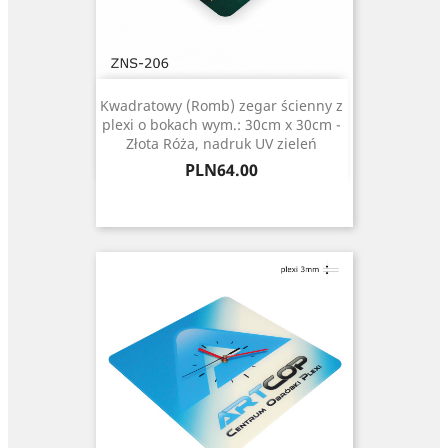
Kwadratowy (Romb) zegar ścienny z
plexi o bokach wym.: 30cm x 30cm -
Złota Róża, nadruk UV zieleń
Price
PLN64.00