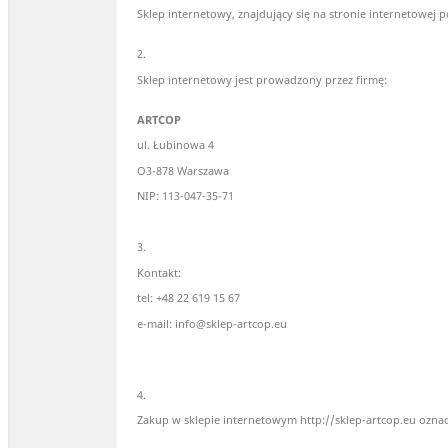
Sklep internetowy, znajdujący się na stronie internetowe
2.
Sklep internetowy jest prowadzony przez firmę:
ARTCOP
ul. Łubinowa 4
O3-878 Warszawa
NIP: 113-047-35-71
3.
Kontakt:
tel: +48 22 619 15 67
e-mail: info@sklep-artcop.eu
4.
Zakup w sklepie internetowym http://sklep-artcop.eu oznac