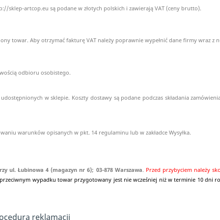
//sklep-artcop.eu są podane w złotych polskich i zawierają VAT (ceny brutto).
ony towar. Aby otrzymać fakturę VAT należy poprawnie wypełnić dane firmy wraz z
wością odbioru osobistego.
 udostępnionych w sklepie. Koszty dostawy są podane podczas składania zamówien
chowaniu warunków opisanych w pkt. 14 regulaminu lub w zakładce
.
Wysyłka
zy ul. Łubinowa 4 (magazyn nr 6); 03-878 Warszawa
.
Przed przybyciem należy skon
przeciwnym wypadku towar przygotowany jest nie wcześniej niż w terminie 10 dni rob
rocedura reklamacji