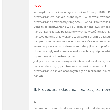
RODO
W związku z wejściem w życie z dniem 25 maja 2018r. R
przetwarzaniem danych osobowych i w sprawie swobod
przetwarzane przez naszą firmę ArtCOP Anna Skowrońska z 
Dane te są przetwarzane w celu obsługi handlowej związa
handlu. Dane zostały pozyskane w wyniku wcześniejszych k
Państwa dane są przetwarzane w związku z prawnie uzasad
danych i spełnienie wszystkich praw, o których mowa w R
zautomatyzowanemu podejmowaniu decyzji, w tym profilowa
biznesowe były realizowane w taki sposób, aby odpowiadały
zapoznamy się z Państwa opinią.
Jeśli jesteście Państwo naszym Klientem podane dane są prze
Państwa dane będą przetwarzane w czasie realizacji celu,
przetwarzanie danych osobowych będzie niezbędne dla ce
danych.
II. Procedura składania i realizacji zamó
5.
Zamówienie można składać za pomocą funkcji dodania prod