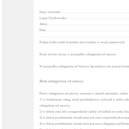
Imię i nazwisko…………………………………………………………
Login Użytkownika……………………………………………………
Adres …..…………………….……..…………………………………
Data……………………………………………………………………
…….……………………………………………………………………
Podpis (tylko jeżeli formularz jest wysłany w wersji papierowej)
Koszt zwrotu rzeczy w przypadku odstąpienia od umowy:
W przypadku odstąpienia od Umowy Sprzedawca nie ponosi kosztu
Brak odstąpienia od umowy:
Prawo odstąpienia od umowy zawartej w ramach sprzedaży online
1) o świadczenie usług, jeżeli przedsiębiorca wykonał w pełni u
odstąpienia od umowy;
2) w której cena lub wynagrodzenie zależy od wahań na rynku fin
3) w której przedmiotem świadczenia jest rzecz nieprefabrykowa
4) w której przedmiotem świadczenia jest rzecz ulegająca szybkiem