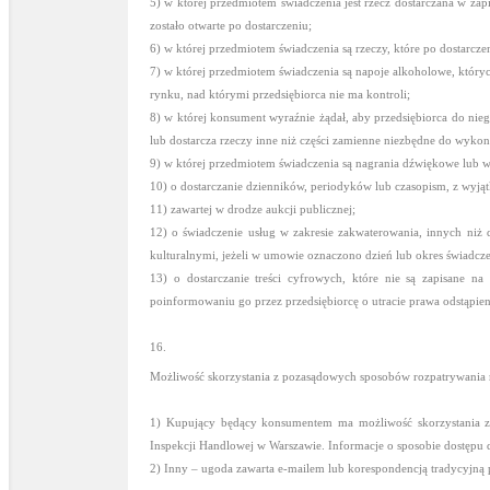
5) w której przedmiotem świadczenia jest rzecz dostarczana w z
zostało otwarte po dostarczeniu;
6) w której przedmiotem świadczenia są rzeczy, które po dostarcze
7) w której przedmiotem świadczenia są napoje alkoholowe, który
rynku, nad którymi przedsiębiorca nie ma kontroli;
8) w której konsument wyraźnie żądał, aby przedsiębiorca do nieg
lub dostarcza rzeczy inne niż części zamienne niezbędne do wyk
9) w której przedmiotem świadczenia są nagrania dźwiękowe lub 
10) o dostarczanie dzienników, periodyków lub czasopism, z wyj
11) zawartej w drodze aukcji publicznej;
12) o świadczenie usług w zakresie zakwaterowania, innych ni
kulturalnymi, jeżeli w umowie oznaczono dzień lub okres świadcze
13) o dostarczanie treści cyfrowych, które nie są zapisane 
poinformowaniu go przez przedsiębiorcę o utracie prawa odstąpie
16.
Możliwość skorzystania z pozasądowych sposobów rozpatrywania re
1) Kupujący będący konsumentem ma możliwość skorzystania 
Inspekcji Handlowej w Warszawie. Informacje o sposobie dostępu 
2) Inny – ugoda zawarta e-mailem lub korespondencją tradycyjną