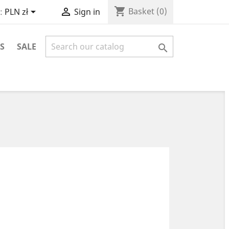
shopping_cart


Basket
(0)
:
PLN zł
Sign in
S
SALE
