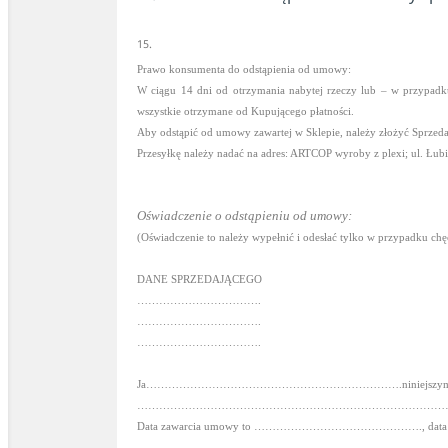
15.
Prawo konsumenta do odstąpienia od umowy:
W ciągu 14 dni od otrzymania nabytej rzeczy lub – w przypad
wszystkie otrzymane od Kupującego płatności.
Aby odstąpić od umowy zawartej w Sklepie, należy złożyć Sprzeda
Przesyłkę należy nadać na adres: ARTCOP wyroby z plexi; ul. Łu
Oświadczenie o odstąpieniu od umowy:
(Oświadczenie to należy wypełnić i odesłać tylko w przypadku ch
DANE SPRZEDAJĄCEGO
…………………………….
…………………………….
…………………………….
Ja………
……
……
……
……
……
……
……
……
……
……
.nini
……
……
…………………………………………………………………………
Data zawarcia umowy to ………………………………………., 