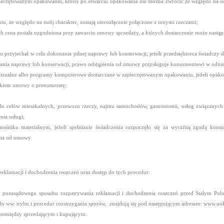
apieczętowanym opakowaniu, której po otwarciu opakowania nie można zwrócić ze względu na o
niu, ze względu na swój charakter, zostają nierozłącznie połączone z innymi rzeczami;
ch cena została uzgodniona przy zawarciu umowy sprzedaży, a których dostarczenie może nastąpi
o przyjechał w celu dokonania pilnej naprawy lub konserwacji; jeżeli przedsiębiorca świadczy
onania naprawy lub konserwacji, prawo odstąpienia od umowy przysługuje konsumentowi w odnie
wizualne albo programy komputerowe dostarczane w zapieczętowanym opakowaniu, jeżeli opakowa
ątkiem umowy o prenumeratę;
ż do celów mieszkalnych, przewozu rzeczy, najmu samochodów, gastronomii, usług związan
nia usługi;
na nośniku materialnym, jeżeli spełnianie świadczenia rozpoczęło się za wyraźną zgodą k
nia od umowy.
klamacji i dochodzenia roszczeń oraz dostęp do tych procedur:
z pozasądowego sposobu rozpatrywania reklamacji i dochodzenia roszczeń przed Stałym 
do ww. trybu i procedur rozstrzygania sporów, znajdują się pod następującym adresem: www.uo
 pomiędzy sprzedającym i kupującym.