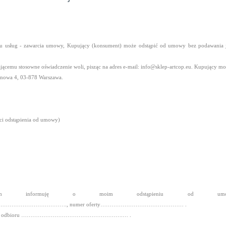
ku usług - zawarcia umowy, Kupujący (konsument) może odstąpić od umowy bez podawania j
jącemu stosowne oświadczenie woli, pisząc na adres e-mail: info@sklep-artcop.eu. Kupujący m
binowa 4, 03-878 Warszawa.
ęci odstąpienia od umowy)
ejszym informuję o moim odstąpieniu od umowy s
……………………., numer oferty……………………………………… .
data odbioru ……………………………………………….… .