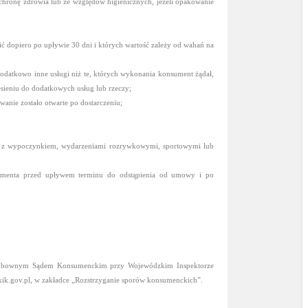
chronę zdrowia lub ze względów higienicznych, jeżeli opakowanie
ć dopiero po upływie 30 dni i których wartość zależy od wahań na
 dodatkowo inne usługi niż te, których wykonania konsument żądał,
sieniu do dodatkowych usług lub rzeczy;
nie zostało otwarte po dostarczeniu;
ych z wypoczynkiem, wydarzeniami rozrywkowymi, sportowymi lub
onsumenta przed upływem terminu do odstąpienia od umowy i po
Polubownym Sądem Konsumenckim przy Wojewódzkim Inspektorze
kik.gov.pl, w zakładce „Rozstrzyganie sporów konsumenckich”.