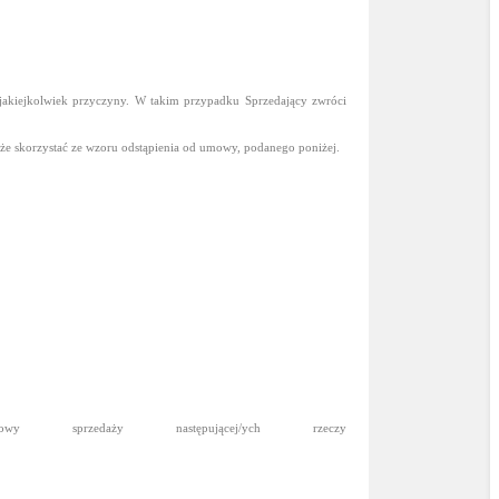
akiejkolwiek przyczyny. W takim przypadku Sprzedający zwróci
oże skorzystać ze wzoru odstąpienia od umowy, podanego poniżej.
przedaży następującej/ych rzeczy