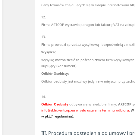
Ceny towarów znajdujących się w sklepie internetowym http:
12.
Firma ARTCOP wystawia paragon lub fakturę VAT na zakupi
13.
Firma prowadzi sprzedaż wysyłkową i bezpośrednią z możli
Wysyłka:
Wysyłkę można zlecić za pośrednictwem firm wysyłkowych
kupujący (konsument).
Odbiór Osobisty:
Odbiór osobisty jest możliwy jedynie w miejscu i przy za
14.
Odbiór Osobisty
odbywa się w siedzibie firmy:
ARTCOP pr
info@sklep-artcop.eu w celu ustalenia terminu odbioru.
W 
w pkt.7 regulaminu).
III. Procedura odstępienia od umowy i p