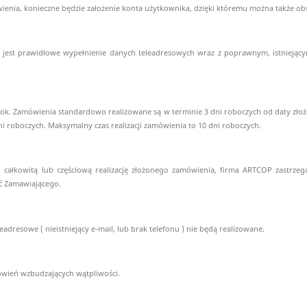
ia, konieczne będzie założenie konta użytkownika, dzięki któremu można także obs
est prawidłowe wypełnienie danych teleadresowych wraz z poprawnym, istniejąc
ok. Zamówienia standardowo realizowane są w terminie 3 dni roboczych od daty złożen
dni roboczych. Maksymalny czas realizacji zamówienia to 10 dni roboczych.
h całkowitą lub częściową realizację złożonego zamówienia, firma ARTCOP zastrz
ić Zamawiającego.
resowe ( nieistniejący e-mail, lub brak telefonu ) nie będą realizowane.
wień wzbudzających wątpliwości.