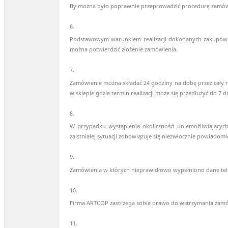
By można było poprawnie przeprowadzić procedurę zamówien
6.
Podstawowym warunkiem realizacji dokonanych zakupów j
można potwierdzić złożenie zamówienia.
7.
Zamówienie można składać 24 godziny na dobę przez cały r
w sklepie gdzie termin realizacji może się przedłużyć do 7 
8.
W przypadku wystąpienia okoliczności uniemożliwiającyc
zaistniałej sytuacji zobowiązuje się niezwłocznie powiadom
9.
Zamówienia w których nieprawidłowo wypełniono dane telead
10.
Firma ARTCOP zastrzega sobie prawo do wstrzymania zamó
11.