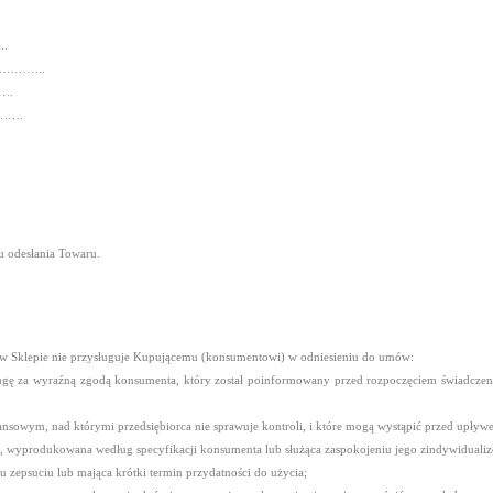
.
………..
….
…….
 odesłania Towaru.
 w Sklepie nie przysługuje Kupującemu (konsumentowi) w odniesieniu do umów:
sługę za wyraźną zgodą konsumenta, który został poinformowany przed rozpoczęciem świadczenia
ansowym, nad którymi przedsiębiorca nie sprawuje kontroli, i które mogą wystąpić przed upły
na, wyprodukowana według specyfikacji konsumenta lub służąca zaspokojeniu jego zindywiduali
u zepsuciu lub mająca krótki termin przydatności do użycia;