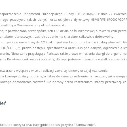
ozporządzenia Parlamentu Europejskiego i Rady (UE) 2016/679 z dnia 27 kwietnia
nego przepływu takich danych oraz uchylenia dyrektywy 95/46/WE (RODO/GDPR
siedzibą w Warszawie przy ul. Łubinowej 4.
nej z prowadzoną przez spółkę ArtCOP działalności biznesowej a także w celu prez
ontaktów biznesowych, zaś ich podanie ma charakter całkowicie dobrowolny.
nionym interesem firmy ArtCOP jakim jest marketing produktów i usług własnych. 
ODO/GDPR, tj. prawa dostępu, sprostowania oraz usunięcia danych, ograniczenia ich
niu. Niezależnie przysługuje Państwu także prawo wniesienia skargi do organu nadz
 na Państwa oczekiwania i potrzeby, dlatego jesteśmy otwarci na wszelkie sugestie i
twarzane wyłącznie w celu realizacji zawartej umowy oraz jej rozliczenia.
 dla którego zostały pobrane, a także do czasu przedawnienia roszczeń, jakie mogą 
lowego dochodzenia roszczeń lub obrony przed roszczeniami strony przeciwnej, co 
wień
uktu do koszyka oraz następnie poprzez przycisk "Zamówienie".