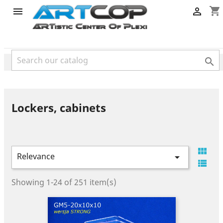
category
shopping_cart



Lockers, cabinets

Relevance


Showing 1-24 of 251 item(s)