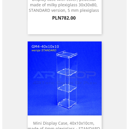
made of milky plexiglass 30x30x80,
STANDARD version, 5 mm plexiglass
Price
PLN782.00
Mini Display Case, 40x10x10cm,
made of 4mm plexiglass - STANDARD