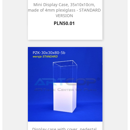
Mini Display Case, 35x10x10cm,
made of 4mm plexiglass - STANDARD
VERSION
Price
PLN50.01
Display case with cover, pedestal