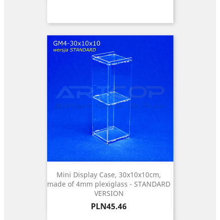
Mini Display Case, 30x10x10cm,
made of 4mm plexiglass - STANDARD
VERSION
Price
PLN45.46