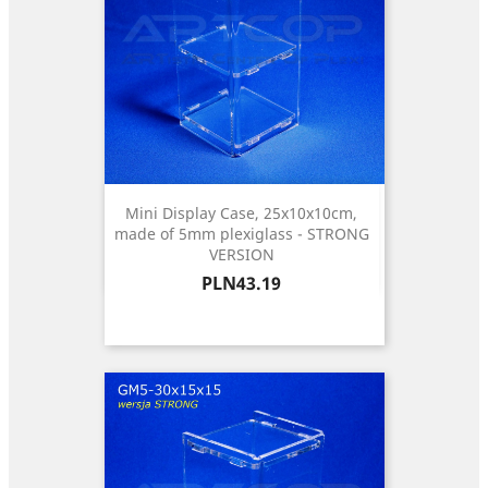
Mini Display Case, 25x10x10cm,
made of 5mm plexiglass - STRONG
VERSION
Price
PLN43.19