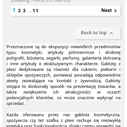
Showing 1-24 of 251 item(s)
1
Next
2
3
…
11

Back to top

Przeznaczone są do ekspozycji niewielkich przedmiotów
typu: kosmetyki, artykuły piśmiennicze i drobnej
poligrafii, biżuteria, zegarki, perfumy, galanterię skórzaną
i inne artykuły o ekskluzywnym charakterze. Gabloty z
plexi dedykowane są również dla cukierni, piekarni i
sklepów spożywczych, ponieważ posiadają odpowiednie
atesty zezwalające na kontakt z żywnością. Gabloty
stojące to doskonały sposób na prezentację towarów, a
także zwiększenie ich atrakcyjności w oczach
potencjalnych klientów, co może znacznie wpłynąć na
sprzedaż.
Każda oferowana przez nas gablota kosmetyczna,
spożywcza czy też szafka z plexi cechuje się niezwykłą
estetyką oraz funkcjonalnością, dzięki czemu sprawdzi się