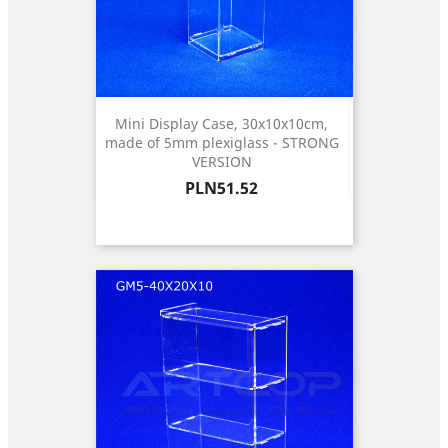
Mini Display Case, 30x10x10cm,
made of 5mm plexiglass - STRONG
VERSION
Price
PLN51.52