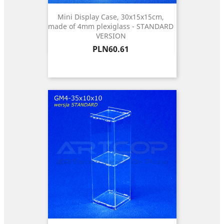
Mini Display Case, 30x15x15cm,
made of 4mm plexiglass - STANDARD
VERSION
Price
PLN60.61