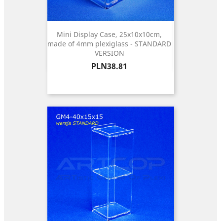
Mini Display Case, 25x10x10cm,
made of 4mm plexiglass - STANDARD
VERSION
Price
PLN38.81