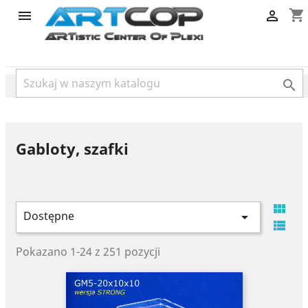
category
shopping_cart



Gabloty, szafki

Dostępne


Pokazano 1-24 z 251 pozycji