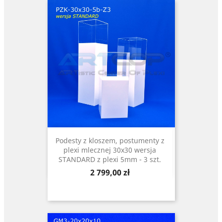
Podesty z kloszem, postumenty z
plexi mlecznej 30x30 wersja
STANDARD z plexi 5mm - 3 szt.
Cena
2 799,00 zł