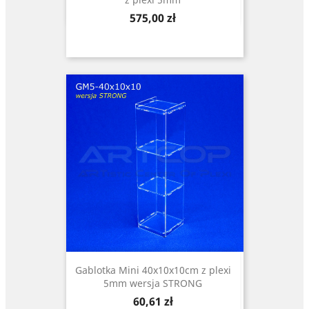
Cena
575,00 zł
Gablotka Mini 40x10x10cm z plexi
5mm wersja STRONG
Cena
60,61 zł