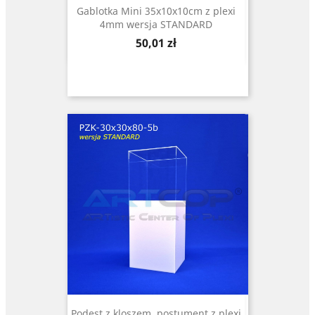
Gablotka Mini 35x10x10cm z plexi
4mm wersja STANDARD
Cena
50,01 zł
Podest z kloszem, postument z plexi