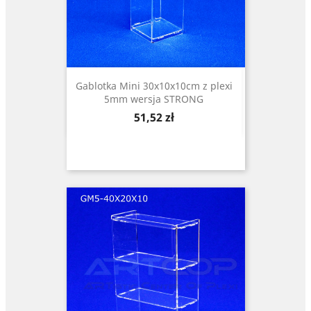
Gablotka Mini 30x10x10cm z plexi
5mm wersja STRONG
Cena
51,52 zł