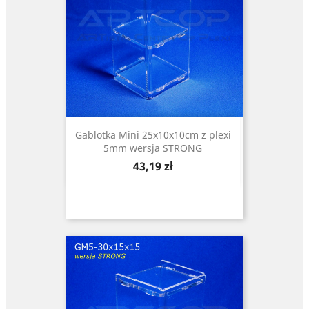
Gablotka Mini 25x10x10cm z plexi
5mm wersja STRONG
Cena
43,19 zł