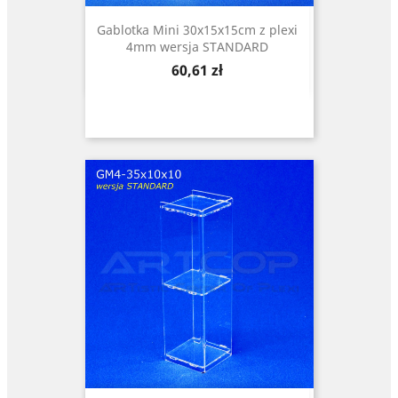
Gablotka Mini 30x15x15cm z plexi
4mm wersja STANDARD
Cena
60,61 zł