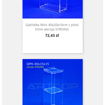
Gablotka Mini 40x20x10cm z plexi
5mm wersja STRONG
Cena
72,43 zł