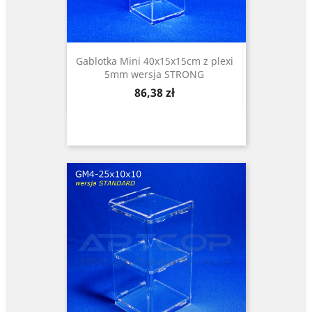
Gablotka Mini 40x15x15cm z plexi
5mm wersja STRONG
Cena
86,38 zł