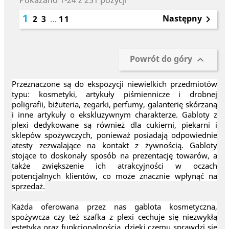
Pokazano 1-24 z 251 pozycji
1
Następny
2
3
…
11

Powrót do góry

Przeznaczone są do ekspozycji niewielkich przedmiotów
typu: kosmetyki, artykuły piśmiennicze i drobnej
poligrafii, biżuteria, zegarki, perfumy, galanterię skórzaną
i inne artykuły o ekskluzywnym charakterze. Gabloty z
plexi dedykowane są również dla cukierni, piekarni i
sklepów spożywczych, ponieważ posiadają odpowiednie
atesty zezwalające na kontakt z żywnością. Gabloty
stojące to doskonały sposób na prezentację towarów, a
także zwiększenie ich atrakcyjności w oczach
potencjalnych klientów, co może znacznie wpłynąć na
sprzedaż.
Każda oferowana przez nas gablota kosmetyczna,
spożywcza czy też szafka z plexi cechuje się niezwykłą
estetyką oraz funkcjonalnością, dzięki czemu sprawdzi się