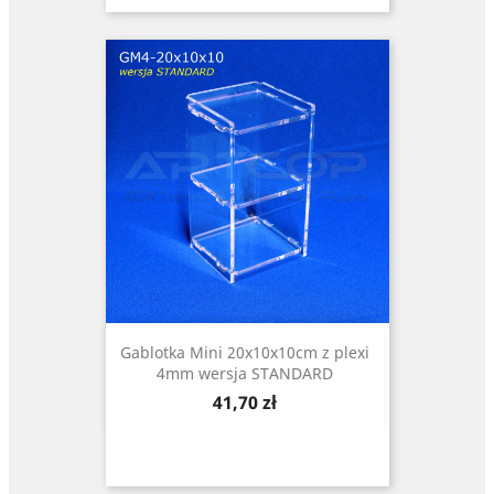
Gablotka Mini 20x10x10cm z plexi
4mm wersja STANDARD
Cena
41,70 zł