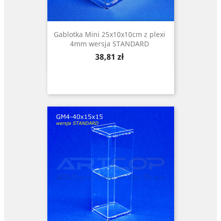
Gablotka Mini 25x10x10cm z plexi
4mm wersja STANDARD
Cena
38,81 zł