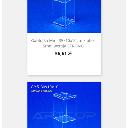
Gablotka Mini 35x10x10cm z plexi
5mm wersja STRONG
Cena
56,61 zł