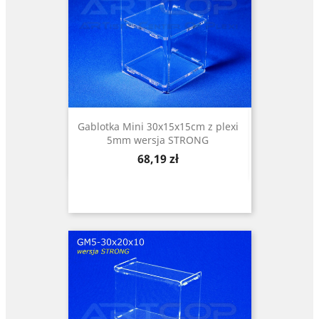
Gablotka Mini 30x15x15cm z plexi
5mm wersja STRONG
Cena
68,19 zł