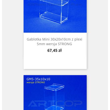
Gablotka Mini 30x20x10cm z plexi
5mm wersja STRONG
Cena
67,45 zł