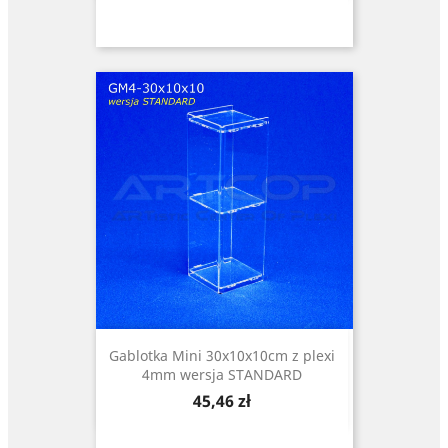
Gablotka Mini 30x10x10cm z plexi
4mm wersja STANDARD
Cena
45,46 zł