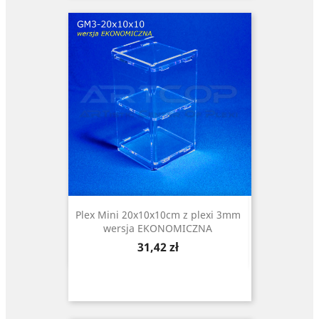
Plex Mini 20x10x10cm z plexi 3mm
wersja EKONOMICZNA
Cena
31,42 zł