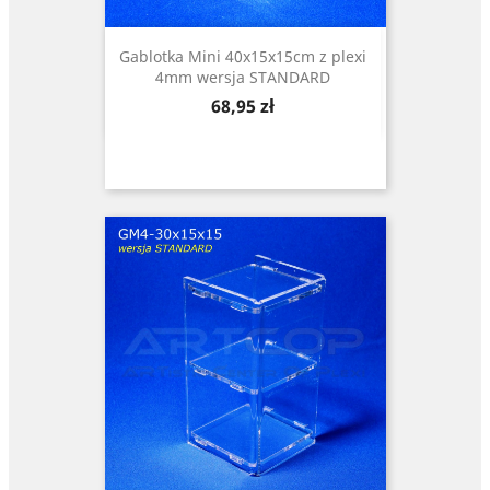
Gablotka Mini 40x15x15cm z plexi
4mm wersja STANDARD
Cena
68,95 zł