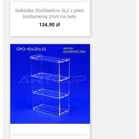
Gablotka 20x20x60cm GL2 z plexi
bezbarwnej 3mm na ladę
Cena
134,90 zł