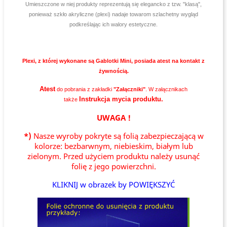
Umieszczone w niej produkty reprezentują się elegancko z tzw. "klasą",
ponieważ szkło akryliczne (plexi) nadaje towarom szlachetny wygląd
podkreślając ich walory estetyczne.
Plexi, z której wykonane są Gablotki Mini, posiada atest na kontakt z
żywnością.
Atest
do pobrania z zakładki
"Załączniki"
. W załącznikach
Instrukcja mycia produktu.
także
UWAGA !
*)
Nasze wyroby pokryte są folią zabezpieczającą w
kolorze: bezbarwnym, niebieskim, białym lub
zielonym. Przed użyciem produktu należy usunąć
folię z jego powierzchni.
KLIKNIJ w obrazek by POWIĘKSZYĆ