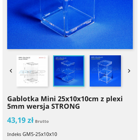


Gablotka Mini 25x10x10cm z plexi
5mm wersja STRONG
43,19 zł
Brutto
GM5-25x10x10
Indeks