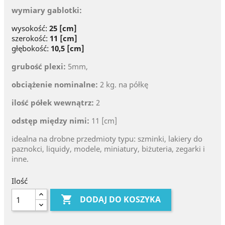
wymiary gablotki:
wysokość:
25 [cm]
szerokość:
11 [cm]
głębokość:
10,5 [cm]
grubość plexi:
5mm,
obciążenie nominalne:
2 kg. na półkę
ilość półek wewnątrz:
2
odstęp między nimi:
11 [cm]
idealna na drobne przedmioty typu: szminki, lakiery do
paznokci, liquidy, modele, miniatury, biżuteria, zegarki i
inne.
Ilość

DODAJ DO KOSZYKA