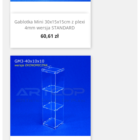
Gablotka Mini 30x15x15cm z plexi
4mm wersja STANDARD
Cena
60,61 zł