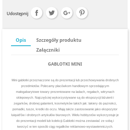
Udostępnij
Opis
Szczegóły produktu
Załączniki
GABLOTKI MINI
Mini gablotki przeznaczone są do prezentacji lub przechowywania drobnych
przedmiotów. Polecamy placówkom handlowym sprzedającym
małogabarytowe towary prezentowane na ladach, regałach, witrynach
sklepowych. Najczęściej wykorzystywane są do ekspozycji biżuterii i
zegarków, drobnej galanterii, kosmetyków takich jak: lakiery do paznokci,
pomadki, tusze, kredki do oczu. Mają także zastosowanie jako ekspozytor
luiquid'ów i drobnych artykułów biurowych. Wielu hobbystów wykorzystuje je
do prezentacji modeli lub kolekcji.Gablotki można zestawiać ze sobą i
tworzyć w ten sposób ciąg regalików reklamowo-wystawienniczych.