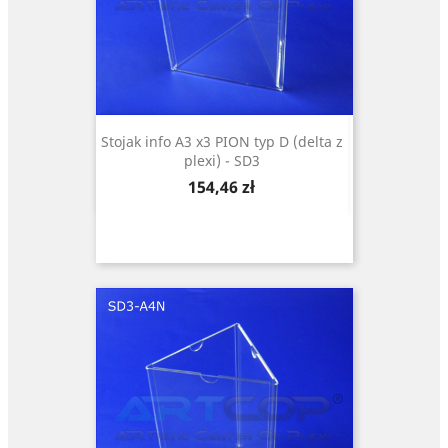
Stojak info A3 x3 PION typ D (delta z
plexi) - SD3
Cena
154,46 zł