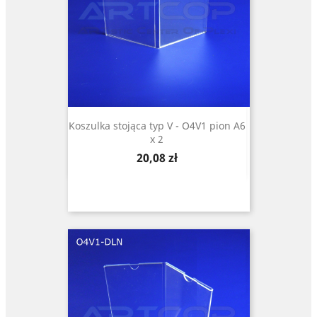
Koszulka stojąca typ V - O4V1 pion A6
x 2
Cena
20,08 zł