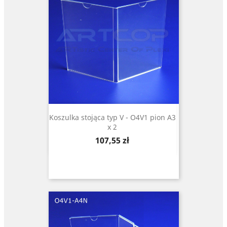
Koszulka stojąca typ V - O4V1 pion A3
x 2
Cena
107,55 zł