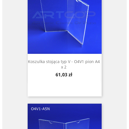
Koszulka stojąca typ V - O4V1 pion A4
x 2
Cena
61,03 zł