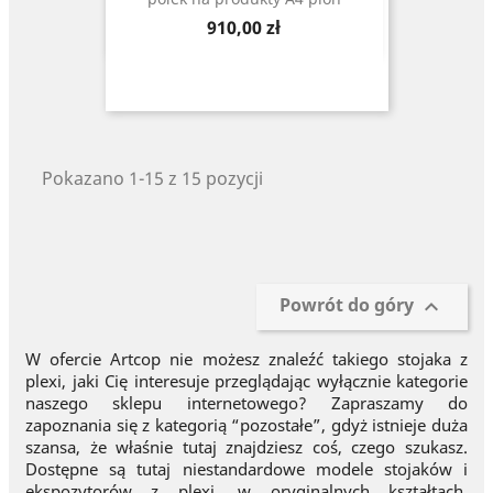
Cena
910,00 zł
Pokazano 1-15 z 15 pozycji
Powrót do góry

W ofercie Artcop nie możesz znaleźć takiego stojaka z
plexi, jaki Cię interesuje przeglądając wyłącznie kategorie
naszego sklepu internetowego? Zapraszamy do
zapoznania się z kategorią “pozostałe”, gdyż istnieje duża
szansa, że właśnie tutaj znajdziesz coś, czego szukasz.
Dostępne są tutaj niestandardowe modele stojaków i
ekspozytorów z plexi, w oryginalnych kształtach.