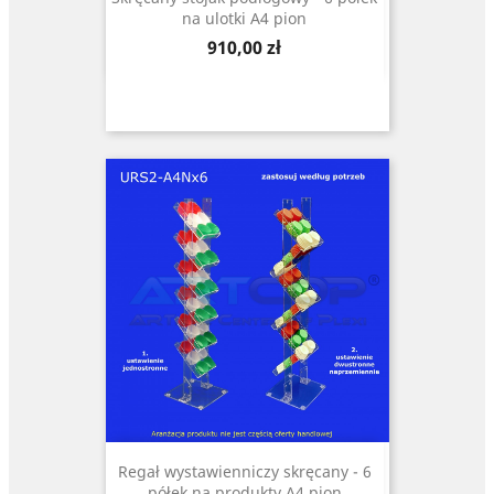
na ulotki A4 pion
Cena
910,00 zł
Regał wystawienniczy skręcany - 6
półek na produkty A4 pion