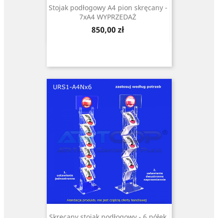
Stojak podłogowy A4 pion skręcany -
7xA4 WYPRZEDAŻ
Cena
850,00 zł
Skręcany stojak podłogowy - 6 półek