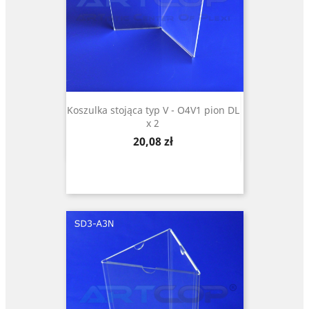
Koszulka stojąca typ V - O4V1 pion DL
x 2
Cena
20,08 zł