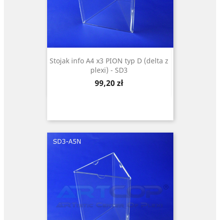
Stojak info A4 x3 PION typ D (delta z
plexi) - SD3
Cena
99,20 zł