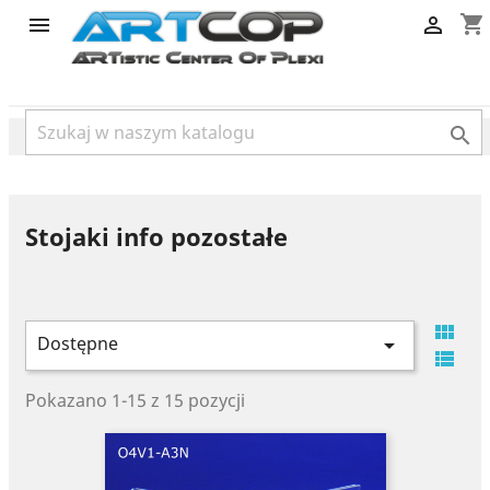
category
shopping_cart



Stojaki info pozostałe

Dostępne


Pokazano 1-15 z 15 pozycji