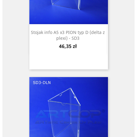
Stojak info A5 x3 PION typ D (delta z
plexi) - SD3
Cena
46,35 zł