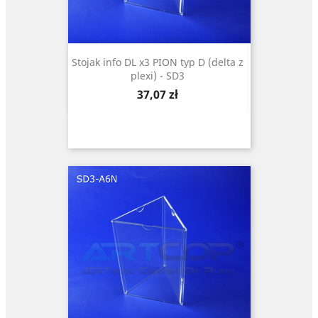
Stojak info DL x3 PION typ D (delta z
plexi) - SD3
Cena
37,07 zł