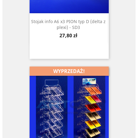
Stojak info A6 x3 PION typ D (delta z
plexi) - SD3
Cena
27,80 zł
WYPRZEDAŻ!