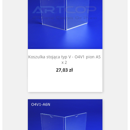
Koszulka stojąca typ V - O4V1 pion A5
x 2
Cena
27,03 zł