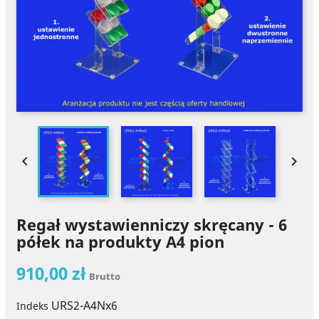


Regał wystawienniczy skręcany - 6
półek na produkty A4 pion
910,00 zł
Brutto
URS2-A4Nx6
Indeks