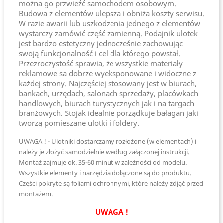
można go przwieźć samochodem osobowym.
Budowa z elementów ulepsza i obniża koszty serwisu.
W razie awarii lub uszkodzenia jednego z elementów
wystarczy zamówić część zamienną. Podajnik ulotek
jest bardzo estetyczny jednocześnie zachowując
swoją funkcjonalność i cel dla którego powstał.
Przezroczystość sprawia, że wszystkie materiały
reklamowe sa dobrze wyeksponowane i widoczne z
każdej strony. Najczęściej stosowany jest w biurach,
bankach, urzędach, salonach sprzedaży, placówkach
handlowych, biurach turystycznych jak i na targach
branżowych. Stojak idealnie porządkuje bałagan jaki
tworzą pomieszane ulotki i foldery.
UWAGA ! - Ulotniki dostarczamy rozłożone (w elementach) i
należy je złożyć samodzielnie według załączonej instrukcji.
Montaż zajmuje ok. 35-60 minut w zależności od modelu.
Wszystkie elementy i narzędzia dołączone są do produktu.
Części pokryte są foliami ochronnymi, które należy zdjąć przed
montażem.
UWAGA !