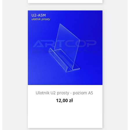
Ulotnik U2 prosty - poziom A5
Cena
12,00 zł