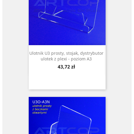
Ulotnik U3 prosty, stojak, dystrybutor
ulotek z plexi - poziom A3
Cena
43,72 zł