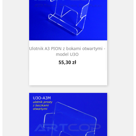
Ulotnik A3 PION z bokami otwartymi -
model U3O
Cena
55,30 zł