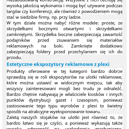
wysoką jakością wykonania i mogą być używane podczas
targów czy konferencji, ale również z powodzeniem mogą
stać w siedzibie firmy, np. przy ladzie.
W tym dziale można nabyć różne modele: proste, ze
skrzydełkami bocznymi otwartymi i skrzydełkami
zamkniętymi. Skrzydełka boczne zabezpieczają zawartość
podajników przed zsuwaniem się materiałów
reklamowych na boki. Zamknięte dodatkowo
zabezpieczają foldery przed przechylaniem się ich do
przodu.
Estetyczne ekspozytory reklamowe z plexi
Produkty oferowane w tej kategorii bardzo dobrze
sprawdzą się w roli ekspozytorów na ulotki reklamowe,
które można ustawić w widocznym miejscu, tak aby
wszyscy zainteresowani mogli bez trudu je odnaleźć.
Bardzo chętnie nabywają je właściciele kiosków i innych
punktów dystrybucji gazet i czasopism, ponieważ
zastosowanie tego typu wyrobów z plexi to świetny
sposób na atrakcyjne wyeksponowanie towaru.
Zaletą naszych stojaków na ulotki jest również to, że
bardzo łatwo się je czyści, a ponieważ wykazują także
wysoką odporność na uszkodzenia mechaniczne,