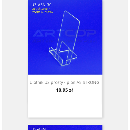
Ulotnik U3 prosty - pion A5 STRONG
Cena
10,95 zł