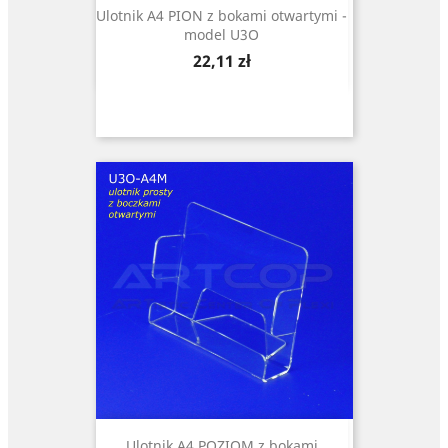
Ulotnik A4 PION z bokami otwartymi -
model U3O
Cena
22,11 zł
Ulotnik A4 POZIOM z bokami