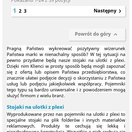
Pokazano 1-24 z 59 pozycji
1
Następny
2
3

Powrót do góry

Pragną Państwo wykreować pozytywny wizerunek
Państwa marki w nienachalny sposób? W tej sytuacji na
pewno przydatne będą nasze stojaki na ulotki z plexi.
Dzięki nim Klienci w prosty sposób będą mogli zapoznać
się z ofertą lub opisem Państwa przedsiębiorstwa, co
znacznie ułatwi podjęcie decyzji o skorzystaniu z Państwa
usług lub podjęciu jakiejkolwiek współpracy. Pojemniki
tego typu są bardzo uniwersalne i z powodzeniem mogą
służyć firmom z wielu branż.
Stojaki na ulotki z plexi
Wyprodukowane przez nas pojemniki na ulotki z plexi to
specjalne stojaki na plik folderów i innych materiałów
reklamowych. Produkty te cechują się lekką i
niezabudowaną konstrukcją. Wszystkie z nich cechują się