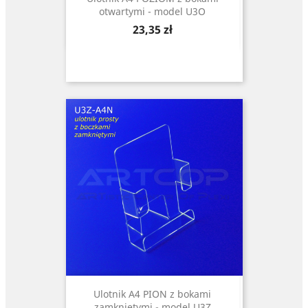
otwartymi - model U3O
Cena
23,35 zł
Ulotnik A4 PION z bokami
zamkniętymi - model U3Z