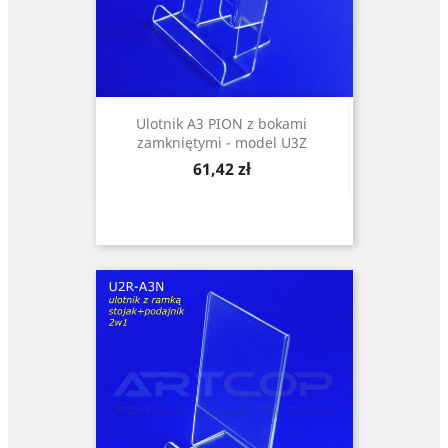
Ulotnik A3 PION z bokami
zamkniętymi - model U3Z
Cena
61,42 zł