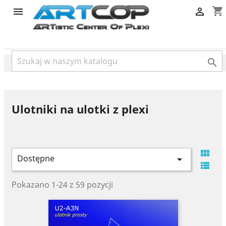
category
shopping_cart



Ulotniki na ulotki z plexi

Dostępne


Pokazano 1-24 z 59 pozycji