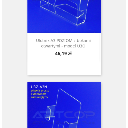
Ulotnik A3 POZIOM z bokami
otwartymi - model U3O
Cena
46,19 zł