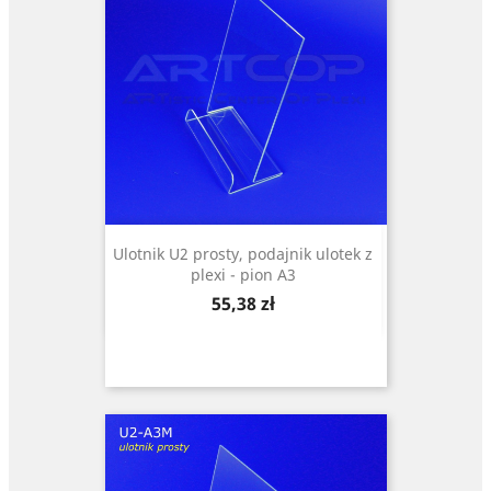
Ulotnik U2 prosty, podajnik ulotek z
plexi - pion A3
Cena
55,38 zł