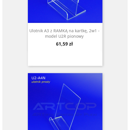
Ulotnik A3 z RAMKĄ na kartkę, 2w1 -
model U2R pionowy
Cena
61,59 zł