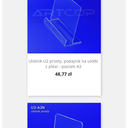
Ulotnik U2 prosty, podajnik na ulotki
z plexi - poziom A3
Cena
48,77 zł