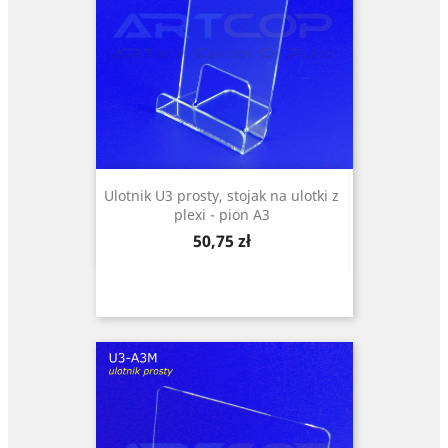
Ulotnik U3 prosty, stojak na ulotki z
plexi - pion A3
Cena
50,75 zł