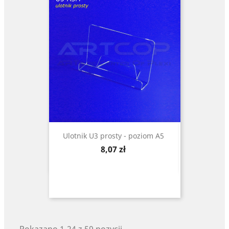
Ulotnik U3 prosty - poziom A5
Cena
8,07 zł