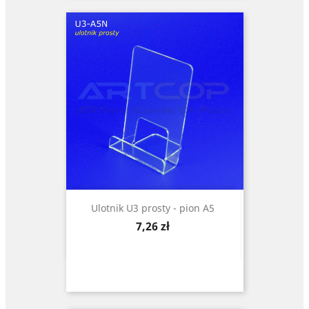
Ulotnik U3 prosty - pion A5
Cena
7,26 zł