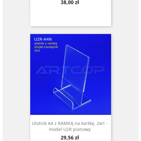
Cena
38,00 zł
Ulotnik A4 z RAMKĄ na kartkę, 2w1 -
model U2R pionowy
Cena
29,56 zł