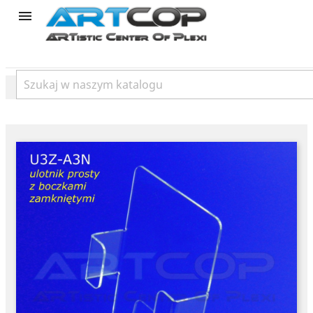
product
