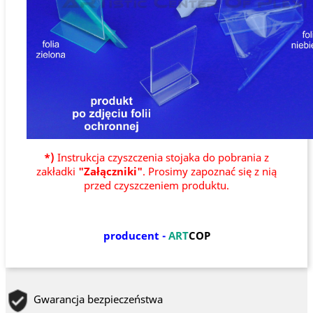
*)
Instrukcja czyszczenia stojaka do pobrania z
zakładki
"Załączniki"
. Prosimy zapoznać się z nią
przed czyszczeniem produktu.
producent -
ART
COP
Gwarancja bezpieczeństwa