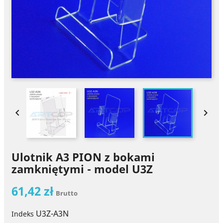


Ulotnik A3 PION z bokami
zamkniętymi - model U3Z
61,42 zł
Brutto
U3Z-A3N
Indeks