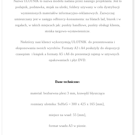
Nazwa ULOTNIK to nazwa modelu nadana przez naszego projektanta. Jest to
podajnik, podstawka, stojak na ulotki, foldery używany w celu dystrybucji
wymienionych materiałów informacyjno-reklamowych. Zazwyczaj
umieszczany jest w zasięgu odbiorcy-konsumenta: na blatach lad, biurek i w
regałach, w takich miejscach jak: punkty handlowe, punkty obsługi klienta,
stoiska targowo-wystawiennicze.
Niektórzy nasi klienci wykorzystują ULOTNIK do prezentowania i
eksponowania swoich wyrobów. Formaty A3 i A4 posłużyły do ekspozycji
czasopism i książek a formaty A5 i A6 do prezentacji rajstop w sztywnych
opakowaniach i płyt DVD.
Dane techniczne:
materiał: bezbarwna plexi 3 mm, krawędź błyszcząca
rozmiary ulotnika: SxHxG = 300 x 425 x 165 [mm],
miejsce na wsad: 55 [mm],
format wsadu A3 w pionie.