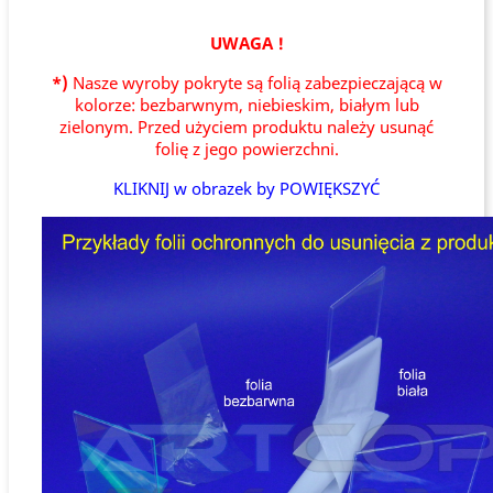
UWAGA !
*)
Nasze wyroby pokryte są folią zabezpieczającą w
kolorze: bezbarwnym, niebieskim, białym lub
zielonym. Przed użyciem produktu należy usunąć
folię z jego powierzchni.
KLIKNIJ w obrazek by POWIĘKSZYĆ