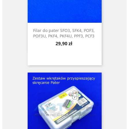
Filar do pater SFO3, SFK4, POF3,
POF3U, PKF4, PKF4U, PPF3, PCF3
Cena
29,90 zł