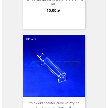
ml.
Cena
10,00 zł
Stojak ekspozytor cukierniczy na
ciasteczka makaroniki