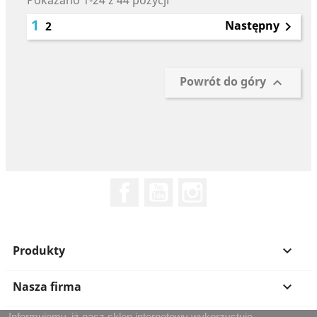
Pokazano 1-24 z 44 pozycji
1
Następny
2

Powrót do góry

Facebook
YouTube
Instagram
Produkty

Nasza firma

Informujemy, iż nasz sklep internetowy wykorzystuje