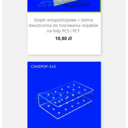
Stopki antypoślizgowe + taśma
dwustronna do mocowania stojaków
na lody PC5 i PC7
Cena
10,80 zł