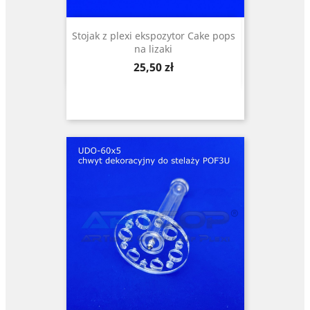
Stojak z plexi ekspozytor Cake pops
na lizaki
Cena
25,50 zł