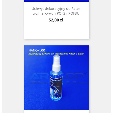
Uchwyt dekoracyjny do Pater
trójfilarowych POF3 i POF3U
Cena
52,00 zł