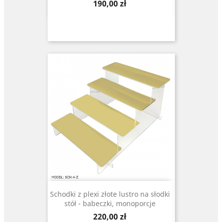
Cena
190,00 zł
Schodki z plexi złote lustro na słodki
stół - babeczki, monoporcje
Cena
220,00 zł