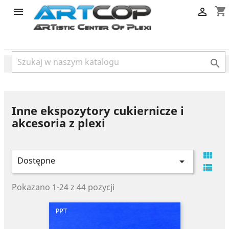
category
shopping_cart



Inne ekspozytory cukiernicze i
akcesoria z plexi

Dostępne


Pokazano 1-24 z 44 pozycji