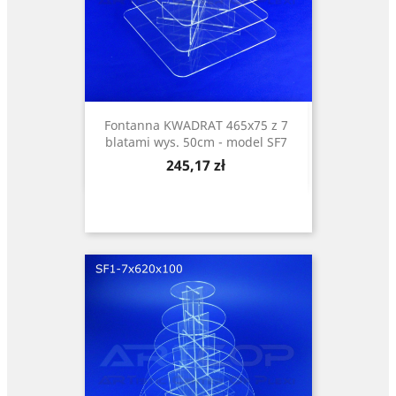
Fontanna KWADRAT 465x75 z 7
blatami wys. 50cm - model SF7
Cena
245,17 zł