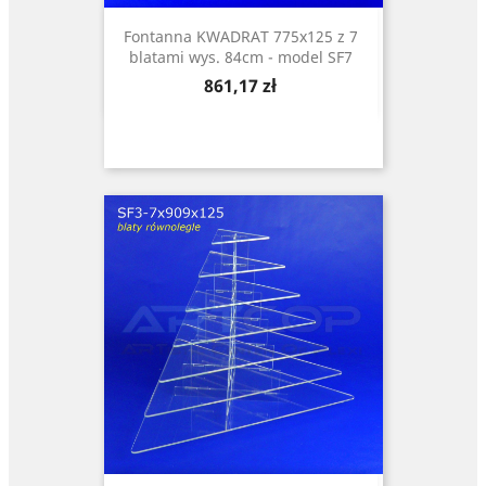
Fontanna KWADRAT 775x125 z 7
blatami wys. 84cm - model SF7
Cena
861,17 zł