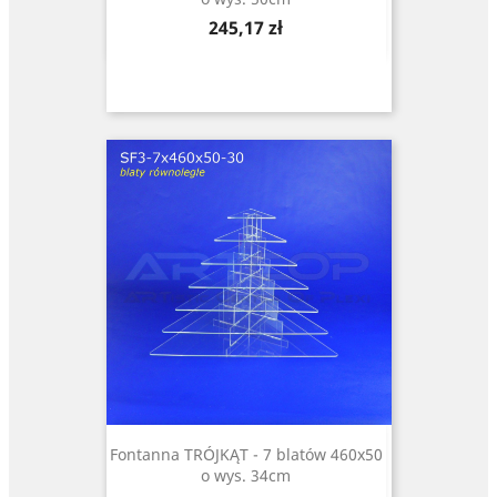
Cena
245,17 zł
Fontanna TRÓJKĄT - 7 blatów 460x50
o wys. 34cm