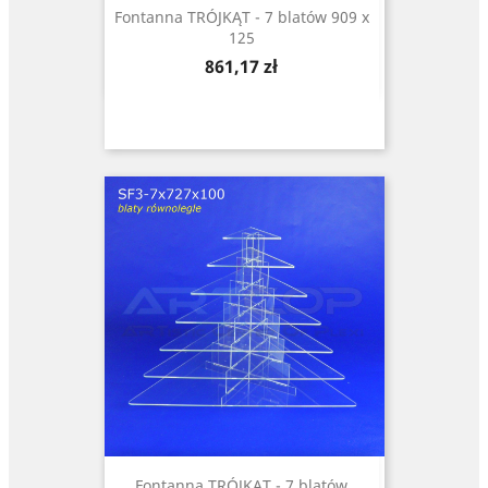
Fontanna TRÓJKĄT - 7 blatów 909 x
125
Cena
861,17 zł
Fontanna TRÓJKĄT - 7 blatów