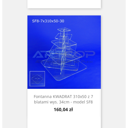
Fontanna KWADRAT 310x50 z 7
blatami wys. 34cm - model SF8
Cena
160,04 zł