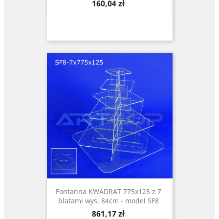
Cena
160,04 zł
Fontanna KWADRAT 775x125 z 7
blatami wys. 84cm - model SF8
Cena
861,17 zł