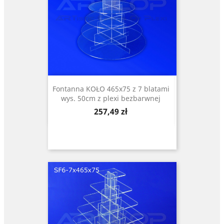
Fontanna KOŁO 465x75 z 7 blatami
wys. 50cm z plexi bezbarwnej
Cena
257,49 zł