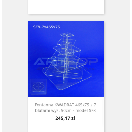
Fontanna KWADRAT 465x75 z 7
blatami wys. 50cm - model SF8
Cena
245,17 zł