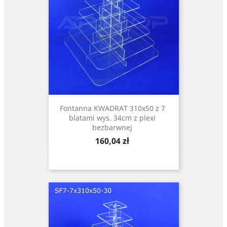
Fontanna KWADRAT 310x50 z 7
blatami wys. 34cm z plexi
bezbarwnej
Cena
160,04 zł