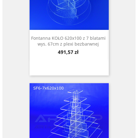
Fontanna KOŁO 620x100 z 7 blatami
wys. 67cm z plexi bezbarwnej
Cena
491,57 zł