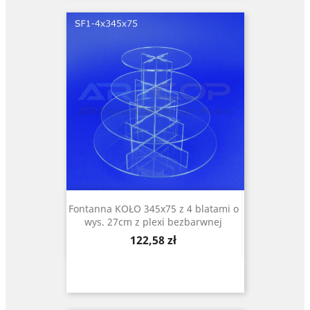
Fontanna KOŁO 345x75 z 4 blatami o
wys. 27cm z plexi bezbarwnej
Cena
122,58 zł