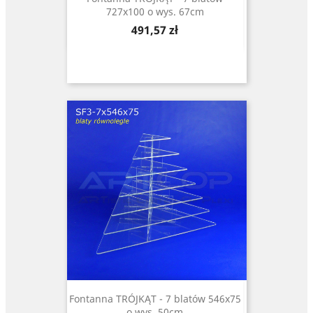
727x100 o wys. 67cm
Cena
491,57 zł
Fontanna TRÓJKĄT - 7 blatów 546x75
o wys. 50cm