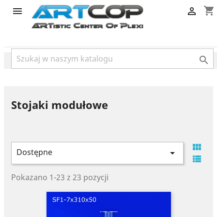
category
shopping_cart



Stojaki modułowe

Dostępne


Pokazano 1-23 z 23 pozycji