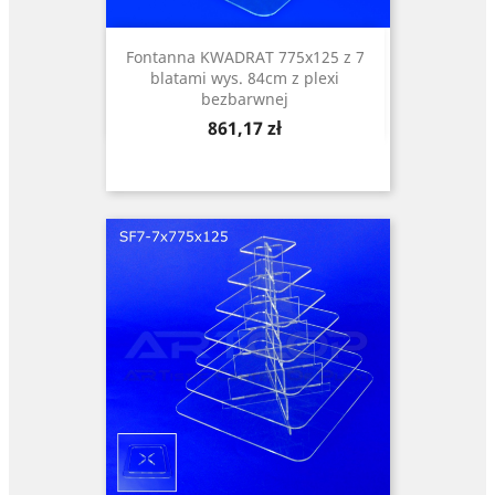
Fontanna KWADRAT 775x125 z 7
blatami wys. 84cm z plexi
bezbarwnej
Cena
861,17 zł