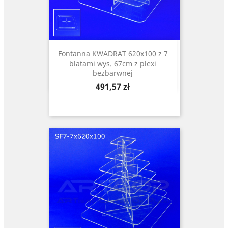
Fontanna KWADRAT 620x100 z 7
blatami wys. 67cm z plexi
bezbarwnej
Cena
491,57 zł