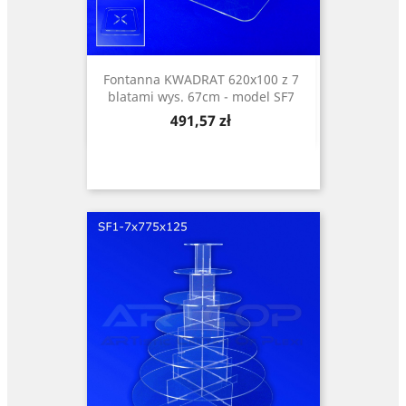
Fontanna KWADRAT 620x100 z 7
blatami wys. 67cm - model SF7
Cena
491,57 zł