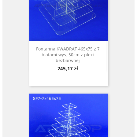
Fontanna KWADRAT 465x75 z 7
blatami wys. 50cm z plexi
bezbarwnej
Cena
245,17 zł