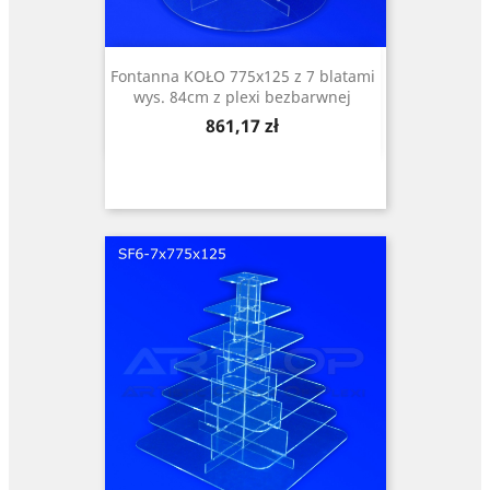
Fontanna KOŁO 775x125 z 7 blatami
wys. 84cm z plexi bezbarwnej
Cena
861,17 zł