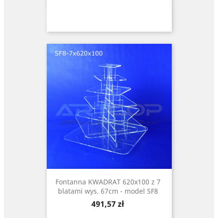
Fontanna KWADRAT 620x100 z 7
blatami wys. 67cm - model SF8
Cena
491,57 zł