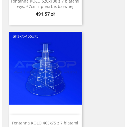
Fontanna KOŁO 620x100 z 7 blatami
wys. 67cm z plexi bezbarwnej
Cena
491,57 zł
Fontanna KOŁO 465x75 z 7 blatami