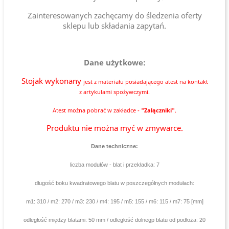
Zainteresowanych zachęcamy do śledzenia oferty
sklepu lub składania zapytań.
Dane użytkowe:
Stojak wykonany
jest
z materiału posiadającego atest na kontakt
z artykułami spożywczymi.
Atest można pobrać w zakładce -
"Załączniki"
.
Produktu nie można myć w zmywarce.
Dane techniczne:
liczba modułów - blat i przekładka: 7
długość boku kwadratowego blatu w poszczególnych modułach:
m1: 310 / m2: 270 / m3: 230 / m4: 195 / m5: 155 / m6: 115 / m7: 75 [mm]
odległość między blatami: 50 mm / odległość dolnegp blatu od podłoża: 20