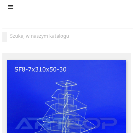
product
