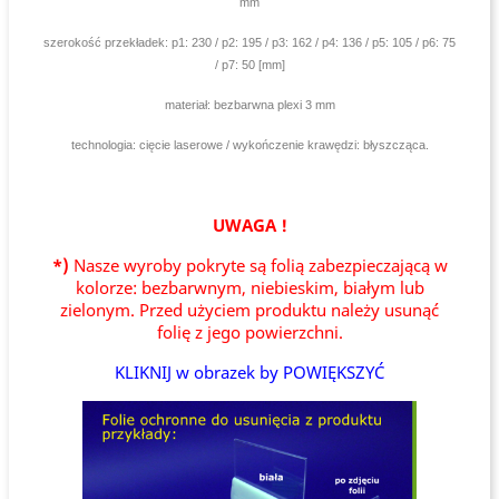
mm
szerokość przekładek: p1: 230 / p2: 195 / p3: 162 / p4: 136 / p5: 105 / p6: 75
/ p7: 50 [mm]
materiał: bezbarwna plexi 3 mm
technologia: cięcie laserowe / wykończenie krawędzi: błyszcząca.
UWAGA !
*)
Nasze wyroby pokryte są folią zabezpieczającą w
kolorze: bezbarwnym, niebieskim, białym lub
zielonym. Przed użyciem produktu należy usunąć
folię z jego powierzchni.
KLIKNIJ w obrazek by POWIĘKSZYĆ