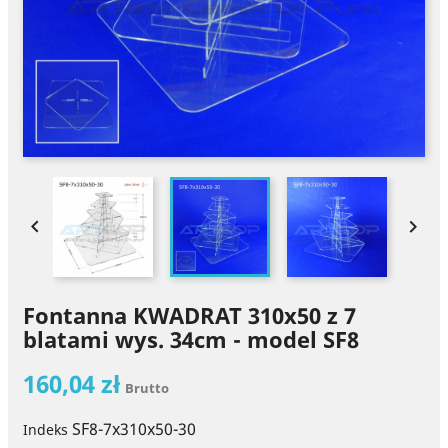


Fontanna KWADRAT 310x50 z 7
blatami wys. 34cm - model SF8
160,04 zł
Brutto
SF8-7x310x50-30
Indeks