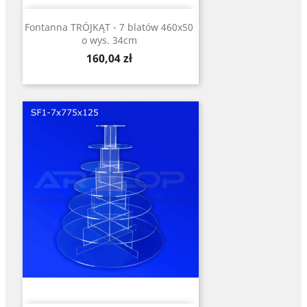
Fontanna TRÓJKĄT - 7 blatów 460x50
o wys. 34cm
Cena
160,04 zł