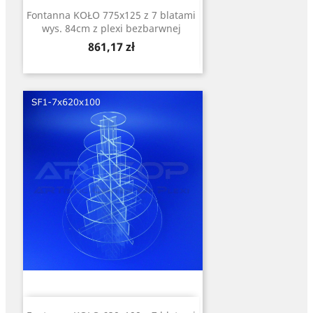
Fontanna KOŁO 775x125 z 7 blatami
wys. 84cm z plexi bezbarwnej
Cena
861,17 zł