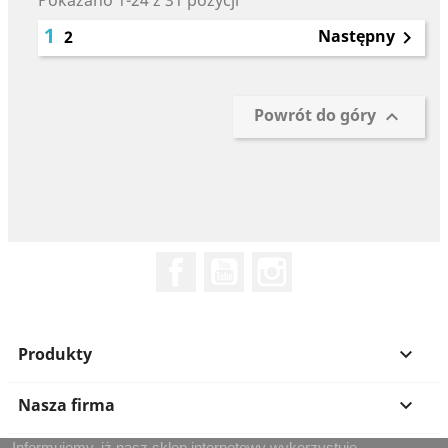
Pokazano 1-24 z 31 pozycji
1
Następny
2

Powrót do góry

Facebook
YouTube
Instagram
Produkty

Nasza firma

Informujemy, iż nasz sklep internetowy wykorzystuje