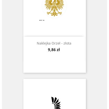
Naklejka Orzeł - złota
Cena
9,86 zł