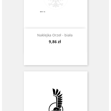
Naklejka Orzeł - biała
Cena
9,86 zł