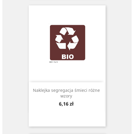
Naklejka segregacja śmieci różne
wzory
Cena
6,16 zł