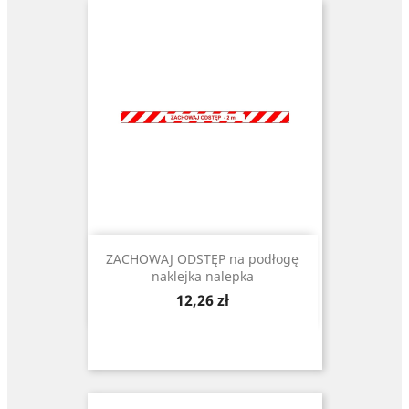
ZACHOWAJ ODSTĘP na podłogę
naklejka nalepka
Cena
12,26 zł