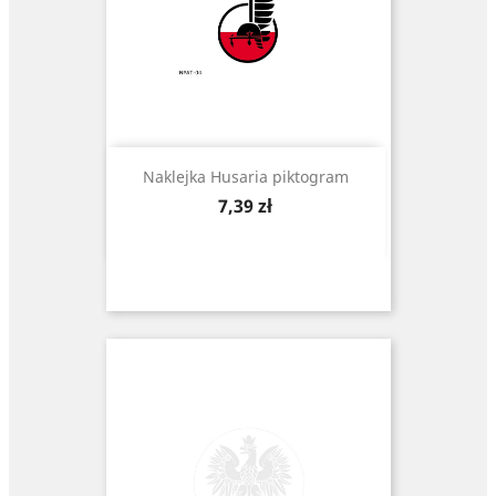
Naklejka Husaria piktogram
Cena
7,39 zł