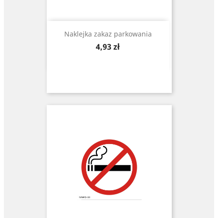
Naklejka zakaz parkowania
Cena
4,93 zł