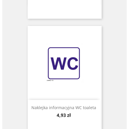
Naklejka informacyjna WC toaleta
Cena
4,93 zł