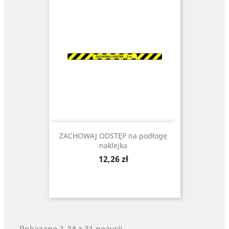
ZACHOWAJ ODSTĘP na podłogę
naklejka
Cena
12,26 zł