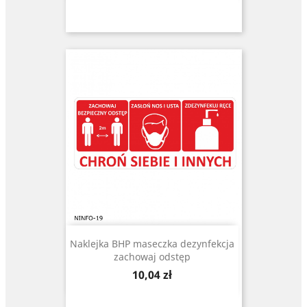
Naklejka BHP maseczka dezynfekcja
zachowaj odstęp
Cena
10,04 zł