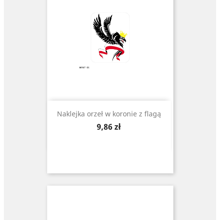
Naklejka orzeł w koronie z flagą
Cena
9,86 zł