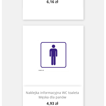
Cena
6,16 zł
Naklejka informacyjna WC toaleta
Męska dla panów
Cena
4,93 zł