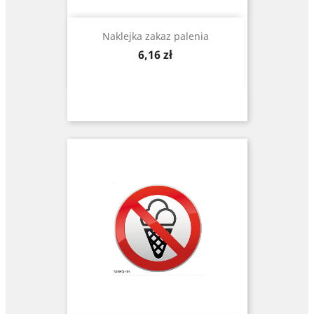
Naklejka zakaz palenia
Cena
6,16 zł