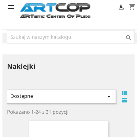
category
shopping_cart



Naklejki

Dostępne


Pokazano 1-24 z 31 pozycji