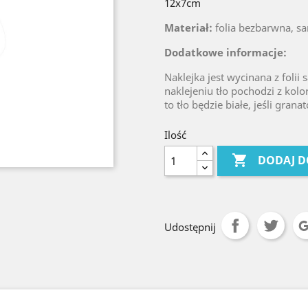
12x7cm
Materiał:
folia bezbarwna, s
Dodatkowe informacje:
Naklejka jest wycinana z folii 
naklejeniu tło pochodzi z kolo
to tło będzie białe, jeśli gran
Ilość

DODAJ D
Udostępnij