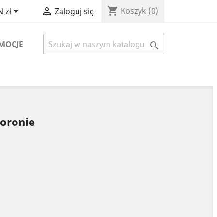
shopping_cart


Koszyk
(0)
 zł
Zaloguj się
MOCJE

koronie