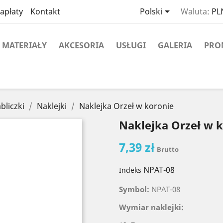

apłaty
Kontakt
Polski
Waluta:
PLN
MATERIAŁY
AKCESORIA
USŁUGI
GALERIA
PRO
abliczki
Naklejki
Naklejka Orzeł w koronie
Naklejka Orzeł w 
7,39 zł
Brutto
NPAT-08
Indeks
Symbol:
NPAT-08
Wymiar naklejki: