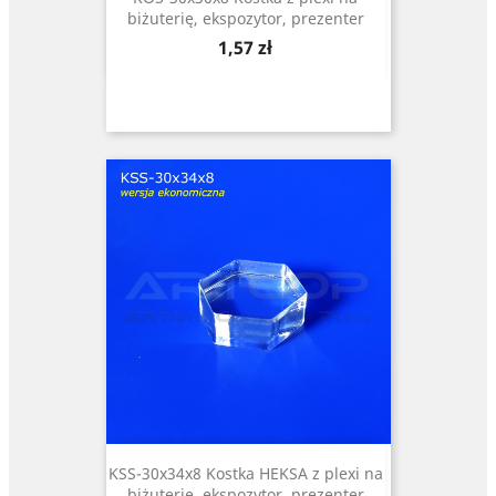
biżuterię, ekspozytor, prezenter
Cena
1,57 zł
KSS-30x34x8 Kostka HEKSA z plexi na
biżuterię, ekspozytor, prezenter