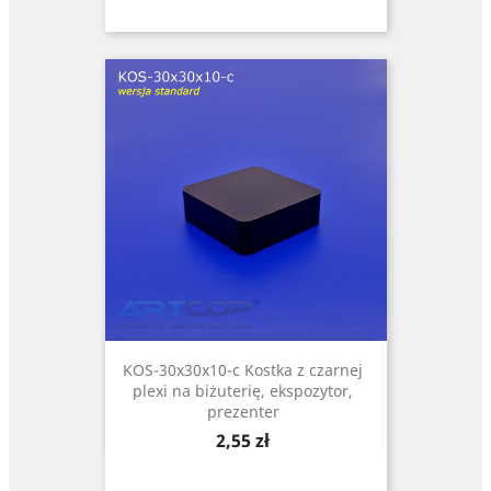
KOS-30x30x10-c Kostka z czarnej
plexi na biżuterię, ekspozytor,
prezenter
Cena
2,55 zł