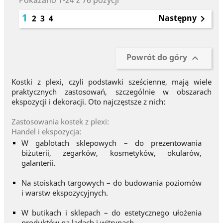
Pokazano 1-24 z 76 pozycji
1
Następny
2
3
4

Powrót do góry

Kostki z plexi, czyli podstawki sześcienne, mają wiele
praktycznych zastosowań, szczególnie w obszarach
ekspozycji i dekoracji. Oto najczęstsze z nich:
Zastosowania kostek z plexi:
Handel i ekspozycja:
W gablotach sklepowych – do prezentowania
biżuterii, zegarków, kosmetyków, okularów,
galanterii.
Na stoiskach targowych – do budowania poziomów
i warstw ekspozycyjnych.
W butikach i sklepach – do estetycznego ułożenia
produktów na ladach i witrynach.