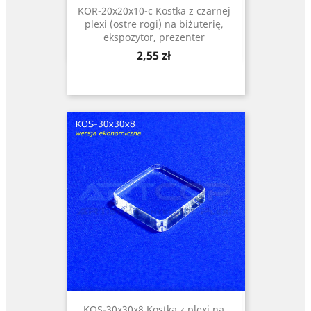
KOR-20x20x10-c Kostka z czarnej
plexi (ostre rogi) na biżuterię,
ekspozytor, prezenter
Cena
2,55 zł
KOS-30x30x8 Kostka z plexi na