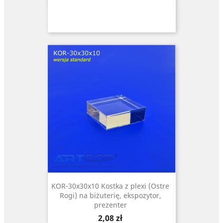
KOR-30x30x10 Kostka z plexi (Ostre
Rogi) na biżuterię, ekspozytor,
prezenter
Cena
2,08 zł