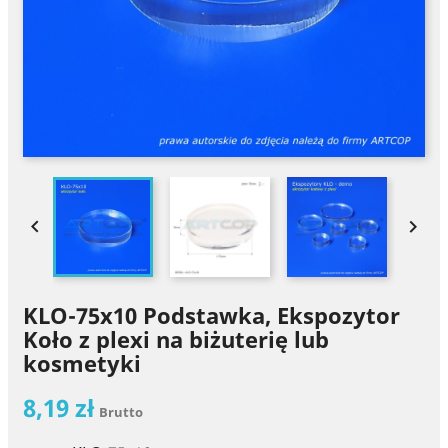


KLO-75x10 Podstawka, Ekspozytor
Koło z plexi na biżuterię lub
kosmetyki
8,19 zł
Brutto