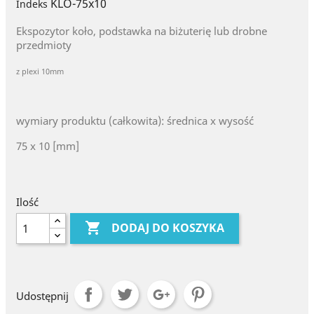
KLO-75x10
Indeks
Ekspozytor koło, podstawka na biżuterię lub drobne
przedmioty
z plexi 10mm
wymiary produktu (całkowita): średnica x wysość
75 x 10 [mm]
Ilość

DODAJ DO KOSZYKA
Udostępnij