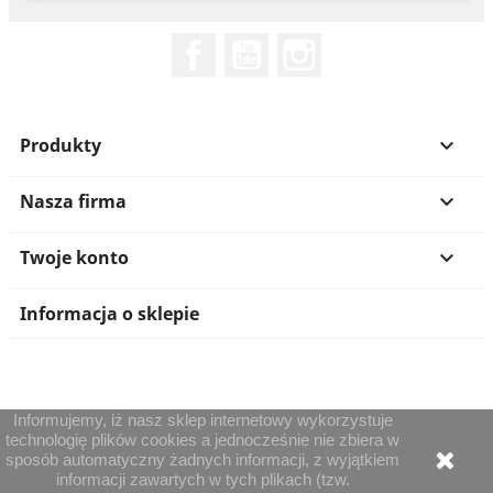
Facebook
YouTube
Instagram
Produkty

Nasza firma

Twoje konto

Informacja o sklepie
Informujemy, iż nasz sklep internetowy wykorzystuje
technologię plików cookies a jednocześnie nie zbiera w
sposób automatyczny żadnych informacji, z wyjątkiem
informacji zawartych w tych plikach (tzw.