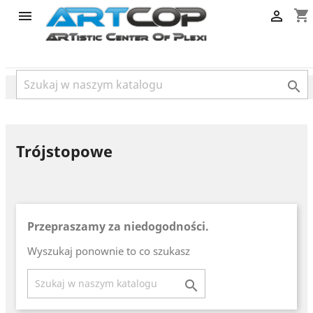
category
shopping_cart



Trójstopowe
Przepraszamy za niedogodności.
Wyszukaj ponownie to co szukasz
