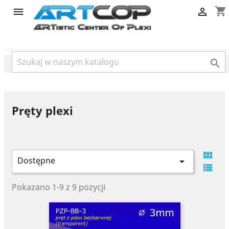
category
shopping_cart



Pręty plexi

Dostępne


Pokazano 1-9 z 9 pozycji