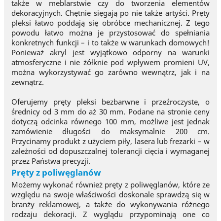
także w meblarstwie czy do tworzenia elementów
dekoracyjnych. Chętnie sięgają po nie także artyści. Pręty
pleksi łatwo poddają się obróbce mechanicznej. Z tego
powodu łatwo można je przystosować do spełniania
konkretnych funkcji – i to także w warunkach domowych!
Ponieważ akryl jest wyjątkowo odporny na warunki
atmosferyczne i nie żółknie pod wpływem promieni UV,
można wykorzystywać go zarówno wewnątrz, jak i na
zewnątrz.
Oferujemy pręty pleksi bezbarwne i przeźroczyste, o
średnicy od 3 mm do aż 30 mm. Podane na stronie ceny
dotyczą odcinka równego 100 mm, możliwe jest jednak
zamówienie długości do maksymalnie 200 cm.
Przycinamy produkt z użyciem piły, lasera lub frezarki – w
zależności od dopuszczalnej tolerancji cięcia i wymaganej
przez Państwa precyzji.
Pręty z poliwęglanów
Możemy wykonać również pręty z poliwęglanów, które ze
względu na swoje właściwości doskonale sprawdzą się w
branży reklamowej, a także do wykonywania różnego
rodzaju dekoracji. Z wyglądu przypominają one co