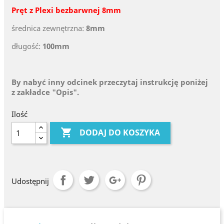
Pręt z Plexi
bezbarwnej 8
mm
średnica zewnętrzna:
8mm
długość:
100mm
By nabyć inny odcinek przeczytaj instrukcję poniżej
z zakładce "Opis".
Ilość

DODAJ DO KOSZYKA
Udostępnij