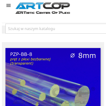
product
