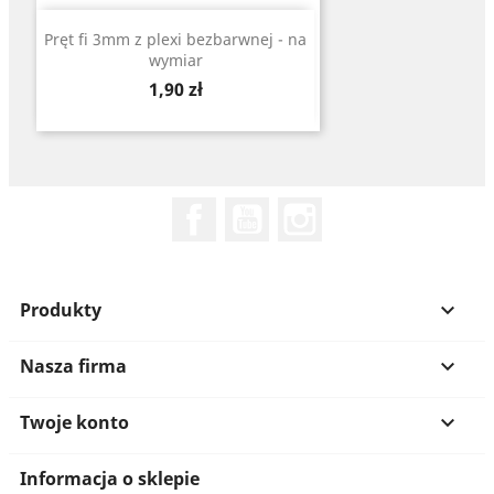
Pręt fi 3mm z plexi bezbarwnej - na
wymiar
Cena
1,90 zł
Facebook
YouTube
Instagram
Produkty

Nasza firma

Twoje konto

Informacja o sklepie