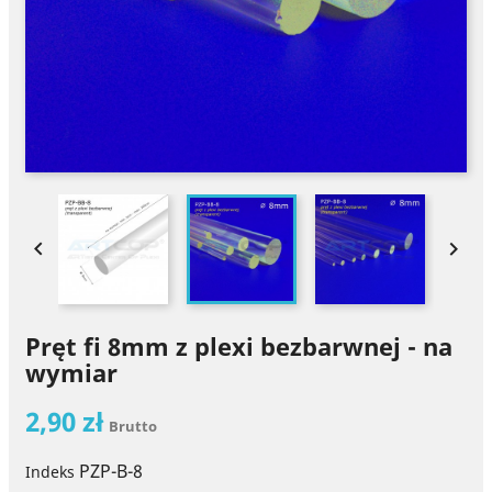


Pręt fi 8mm z plexi bezbarwnej - na
wymiar
2,90 zł
Brutto
PZP-B-8
Indeks