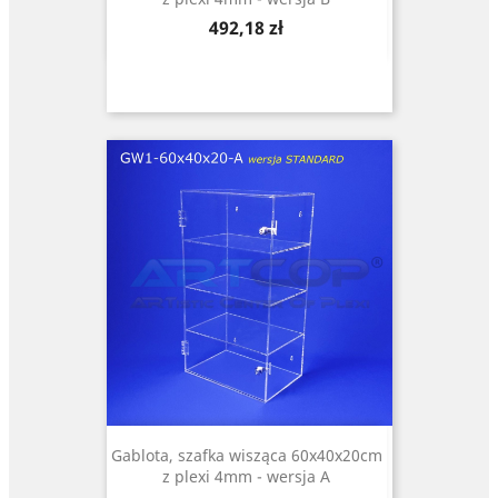
Cena
492,18 zł
Gablota, szafka wisząca 60x40x20cm
z plexi 4mm - wersja A