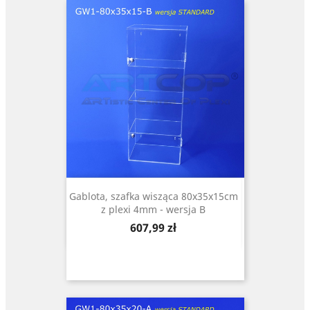
Gablota, szafka wisząca 80x35x15cm
z plexi 4mm - wersja B
Cena
607,99 zł