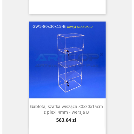
Gablota, szafka wisząca 80x30x15cm
z plexi 4mm - wersja B
Cena
563,64 zł