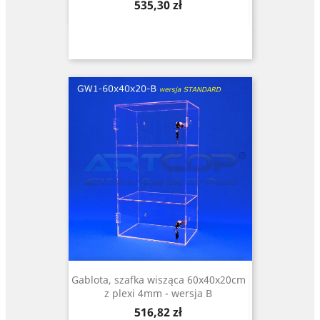
Cena
535,30 zł
Gablota, szafka wisząca 60x40x20cm
z plexi 4mm - wersja B
Cena
516,82 zł