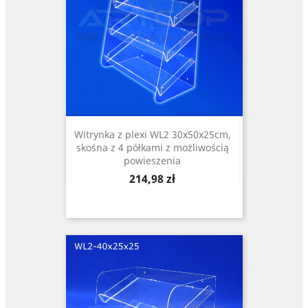
Witrynka z plexi WL2 30x50x25cm,
skośna z 4 półkami z możliwością
powieszenia
Cena
214,98 zł