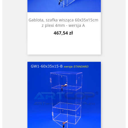
Gablota, szafka wisząca 60x35x15cm
z plexi 4mm - wersja A
Cena
467,54 zł