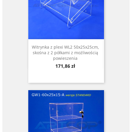
Witrynka z plexi WL2 50x25x25cm,
skośna z 2 półkami z możliwością
powieszenia
Cena
171,86 zł