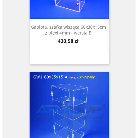
Gablota, szafka wisząca 60x30x15cm
z plexi 4mm - wersja B
Cena
430,58 zł