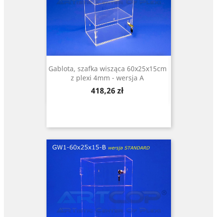
Gablota, szafka wisząca 60x25x15cm
z plexi 4mm - wersja A
Cena
418,26 zł