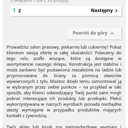
Pokazano 1-24 z 39 pozycji
1
Następny
2

Powrót do góry

Prowadzisz salon prasowy, piekarnię lub cukiernię? Pokaż
klientom swoją ofertę w całej okazałości! Polecamy do
tego celu szafki wiszące, które są dostępne w
asortymencie naszego sklepu. Konstrukcja jest stabilna i
może zarówno być postawiona niezależnie na ladzie lub
przymocowana do ściany za pomocą otworów
wywierconych z tyłu. Możesz dzięki temu zamontować ją
w wybranym przez siebie punkcie – na przykład w taki
sposób, aby klienci odwiedzający Twój punkt sami mogli
pobrać interesujące ich produkty lub przekąski. Pleksi
wykorzystywana w naszych wyrobach posiada niezbędne
atesty wymagane w przypadku produktów mających
kontakt z żywnością.
Twój sklep lub kiosk ma niestandardowe wymiary i