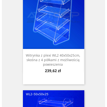
Witrynka z plexi WL2 40x50x25cm,
skośna z 4 półkami z możliwością
powieszenia
Cena
239,62 zł