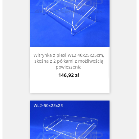
Witrynka z plexi WL2 40x25x25cm,
skośna z 2 półkami z możliwością
powieszenia
Cena
146,92 zł