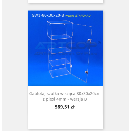
Gablota, szafka wisząca 80x30x20cm
z plexi 4mm - wersja B
Cena
589,51 zł