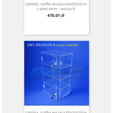
Gablota, szafka wisząca 60x30x20cm
z plexi 4mm - wersja B
Cena
470,01 zł
Gablota, szafka wisząca 60x35x20cm