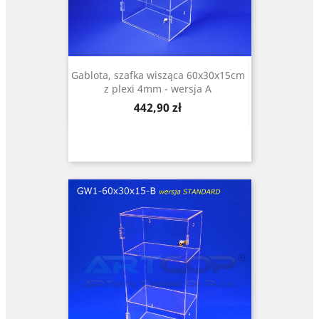
Gablota, szafka wisząca 60x30x15cm
z plexi 4mm - wersja A
Cena
442,90 zł