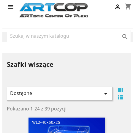
category
shopping_cart



Szafki wiszące

Dostępne


Pokazano 1-24 z 39 pozycji