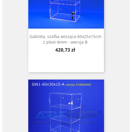
Gablota, szafka wisząca 60x25x15cm
z plexi 4mm - wersja B
Cena
420,73 zł