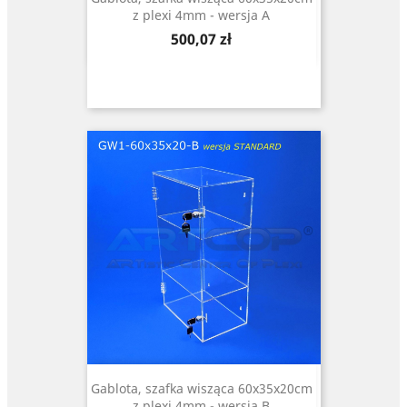
z plexi 4mm - wersja A
Cena
500,07 zł
Gablota, szafka wisząca 60x35x20cm
z plexi 4mm - wersja B