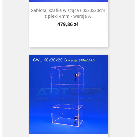
Gablota, szafka wisząca 60x30x20cm
z plexi 4mm - wersja A
Cena
479,86 zł