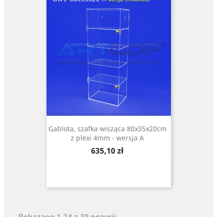
Gablota, szafka wisząca 80x35x20cm
z plexi 4mm - wersja A
Cena
635,10 zł