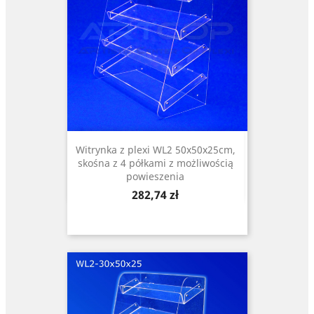
Witrynka z plexi WL2 50x50x25cm,
skośna z 4 półkami z możliwością
powieszenia
Cena
282,74 zł