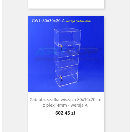
Gablota, szafka wisząca 80x30x20cm
z plexi 4mm - wersja A
Cena
602,45 zł