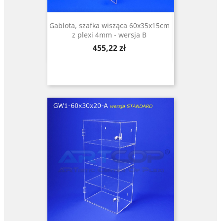
Gablota, szafka wisząca 60x35x15cm
z plexi 4mm - wersja B
Cena
455,22 zł