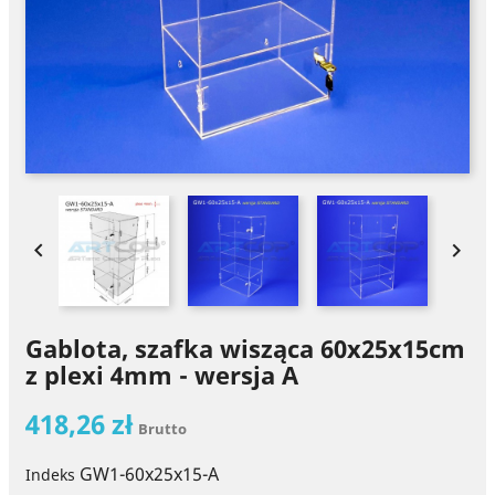


Gablota, szafka wisząca 60x25x15cm
z plexi 4mm - wersja A
418,26 zł
Brutto
GW1-60x25x15-A
Indeks