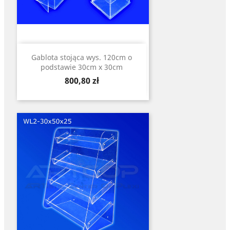
Gablota stojąca wys. 120cm o
podstawie 30cm x 30cm
Cena
800,80 zł