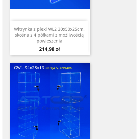
Witrynka z plexi WL2 30x50x25cm,
skośna z 4 półkami z możliwością
powieszenia
Cena
214,98 zł