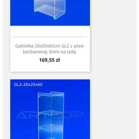
Gablotka 20x30x60cm GL2 z plexi
bezbarwnej 3mm na ladę
Cena
169,55 zł