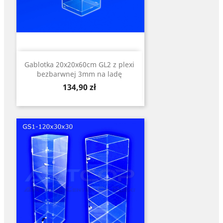
Gablotka 20x20x60cm GL2 z plexi
bezbarwnej 3mm na ladę
Cena
134,90 zł