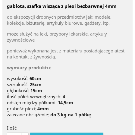
gablota, szafka wisząca z plexi bezbarwnej 4mm
do ekspozycji drobnych przedmiotów jak: modele,
kolekcje, biżuterię, artykuły biurowe, gadżety, itp.
może służyć na leki, przybory lekarskie, artykuły
żywnościowe
ponieważ wykonana
jest z materiału posiadającego atest
na kontakt z żywnością.
wymiary produktu:
wysokość:
60cm
szerokość:
25cm
głębokość:
15cm
ilość półek wewnętrznych:
4
odstęp między półkami:
14,5cm
grubość plexi:
4mm
zalecane obciążenie:
do 3 kg na 1 półkę
Ilość