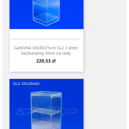
Gablotka 30x30x75cm GL2 z plexi
bezbarwnej 3mm na ladę
Cena
220,53 zł