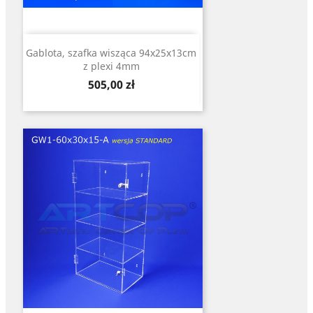
Gablota, szafka wisząca 94x25x13cm
z plexi 4mm
Cena
505,00 zł