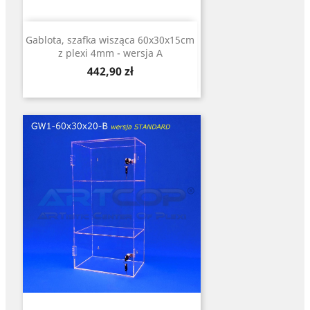
Gablota, szafka wisząca 60x30x15cm
z plexi 4mm - wersja A
Cena
442,90 zł