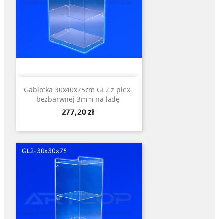
Gablotka 30x40x75cm GL2 z plexi
bezbarwnej 3mm na ladę
Cena
277,20 zł