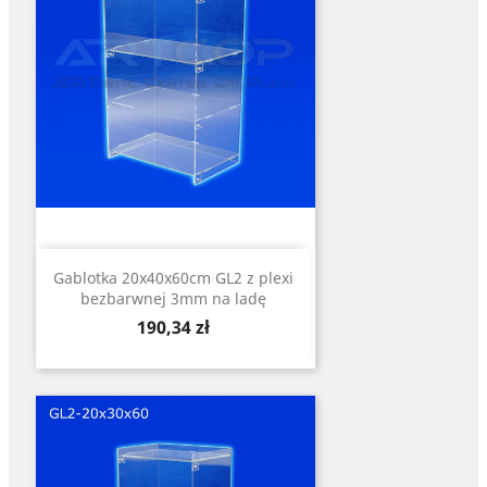
Gablotka 20x40x60cm GL2 z plexi
bezbarwnej 3mm na ladę
Cena
190,34 zł