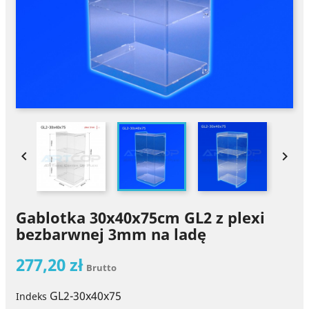


Gablotka 30x40x75cm GL2 z plexi
bezbarwnej 3mm na ladę
277,20 zł
Brutto
GL2-30x40x75
Indeks