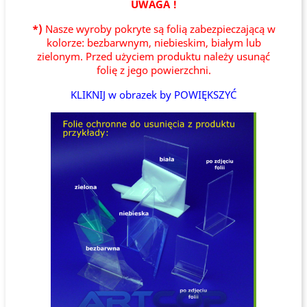
UWAGA !
*)
Nasze wyroby pokryte są folią zabezpieczającą w
kolorze: bezbarwnym, niebieskim, białym lub
zielonym. Przed użyciem produktu należy usunąć
folię z jego powierzchni.
KLIKNIJ w obrazek by POWIĘKSZYĆ