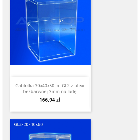
Gablotka 30x40x50cm GL2 z plexi
bezbarwnej 3mm na ladę
Cena
166,94 zł