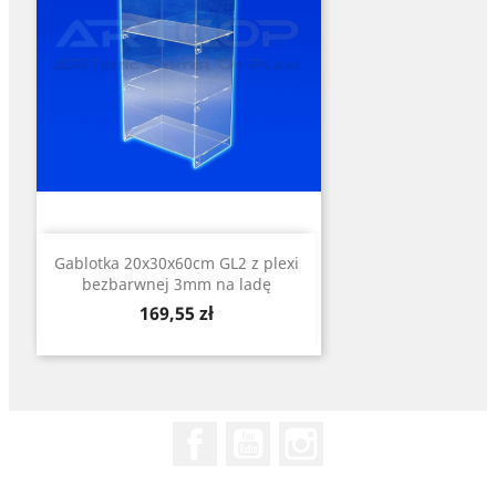
Gablotka 20x30x60cm GL2 z plexi
bezbarwnej 3mm na ladę
Cena
169,55 zł
Facebook
YouTube
Instagram