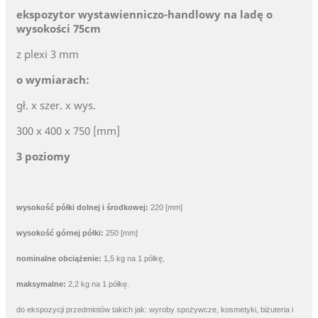
ekspozytor wystawienniczo-handlowy na ladę o
wysokości 75cm
z plexi 3 mm
o wymiarach:
gł. x szer. x wys.
300 x 400 x 750 [mm]
3 poziomy
wysokość półki dolnej i środkowej:
220 [mm]
wysokość górnej półki:
250 [mm]
nominalne obciążenie:
1,5 kg na 1 półkę,
maksymalne:
2,2 kg na 1 półkę.
do ekspozycji przedmiotów takich jak: wyroby spożywcze, kosmetyki, biżuteria i