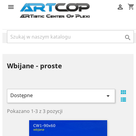
category
shopping_cart



Wbijane - proste

Dostępne


Pokazano 1-3 z 3 pozycji