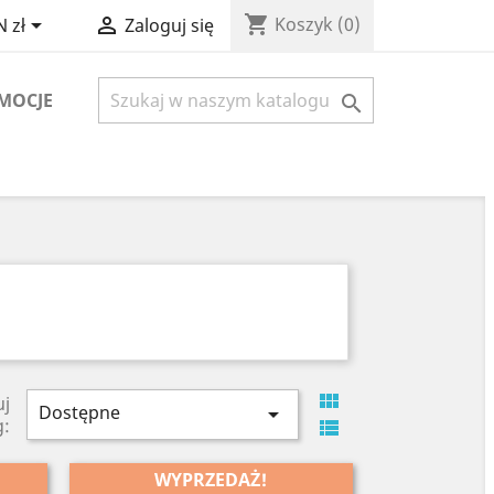
shopping_cart


Koszyk
(0)
 zł
Zaloguj się
MOCJE


uj
Dostępne

g:

WYPRZEDAŻ!