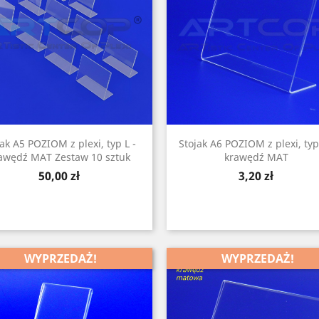
jak A5 POZIOM z plexi, typ L -
Stojak A6 POZIOM z plexi, typ
awędź MAT Zestaw 10 sztuk
krawędź MAT
Cena
Cena
50,00 zł
3,20 zł
WYPRZEDAŻ!
WYPRZEDAŻ!