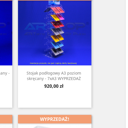
any -
Stojak podłogowy A3 poziom
skręcany - 7xA3 WYPRZEDAŻ
Cena
920,00 zł
WYPRZEDAŻ!