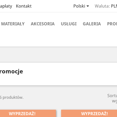

apłaty
Kontakt
Polski
Waluta:
PLN
MATERIAŁY
AKCESORIA
USŁUGI
GALERIA
PRO
romocje
Sort
46 produktów.
w
WYPRZEDAŻ!
WYPRZEDAŻ!