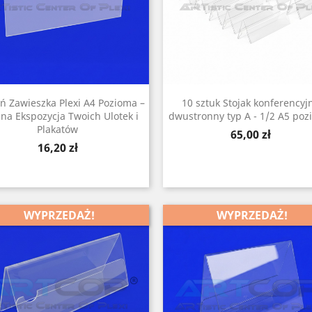
ń Zawieszka Plexi A4 Pozioma –
10 sztuk Stojak konferencyj
lna Ekspozycja Twoich Ulotek i
dwustronny typ A - 1/2 A5 po
Plakatów
Cena
65,00 zł
Cena
16,20 zł
WYPRZEDAŻ!
WYPRZEDAŻ!