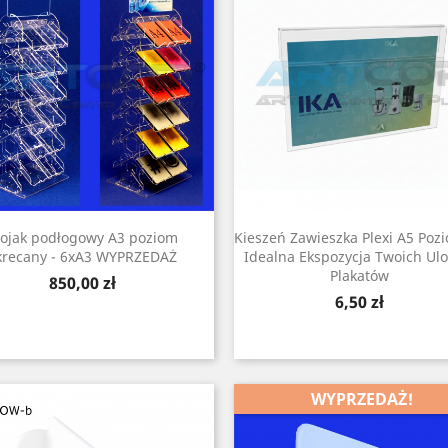
tojak podłogowy A3 poziom
Kieszeń Zawieszka Plexi A5 Poz
krecany - 6xA3 WYPRZEDAŻ
Idealna Ekspozycja Twoich Ulo
Plakatów
Cena
850,00 zł
Cena
6,50 zł
WYPRZEDAŻ!