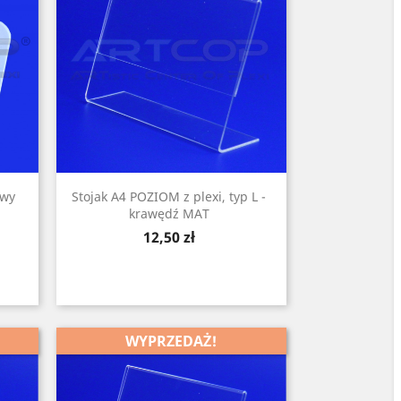
owy
Stojak A4 POZIOM z plexi, typ L -
krawędź MAT
Cena
12,50 zł
WYPRZEDAŻ!