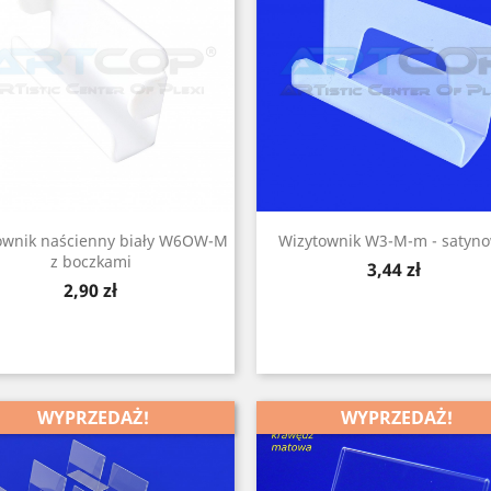
ownik naścienny biały W6OW-M
Wizytownik W3-M-m - satyn
z boczkami
Cena
3,44 zł
Cena
2,90 zł
WYPRZEDAŻ!
WYPRZEDAŻ!