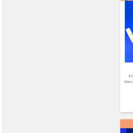
Ko
dwus