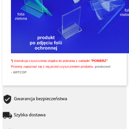
*)
Instrukcja czyszczenia stojaka do pobrania z zakładki
"POBIERZ"
.
Prosimy zapoznać się z nią przed czyszczeniem produktu.
producent
- ARTCOP
Gwarancja bezpieczeństwa
Szybka dostawa