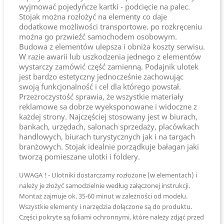
wyjmować pojedyńcze kartki - podcięcie na palec.
Stojak można rozłożyć na elementy co daje
dodatkowe możliwości transportowe. po rozkręceniu
można go przwieźć samochodem osobowym.
Budowa z elementów ulepsza i obniża koszty serwisu.
W razie awarii lub uszkodzenia jednego z elementów
wystarczy zamówić część zamienną. Podajnik ulotek
jest bardzo estetyczny jednocześnie zachowując
swoją funkcjonalność i cel dla którego powstał.
Przezroczystość sprawia, że wszystkie materiały
reklamowe sa dobrze wyeksponowane i widoczne z
każdej strony. Najczęściej stosowany jest w biurach,
bankach, urzędach, salonach sprzedaży, placówkach
handlowych, biurach turystycznych jak i na targach
branżowych. Stojak idealnie porządkuje bałagan jaki
tworzą pomieszane ulotki i foldery.
UWAGA ! - Ulotniki dostarczamy rozłożone (w elementach) i
należy je złożyć samodzielnie według załączonej instrukcji.
Montaż zajmuje ok. 35-60 minut w zależności od modelu.
Wszystkie elementy i narzędzia dołączone są do produktu.
Części pokryte są foliami ochronnymi, które należy zdjąć przed