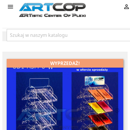
product


WYPRZEDAŻ!