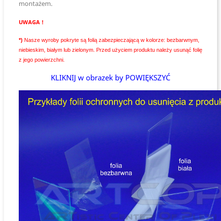
montażem.
UWAGA !
*)
Nasze wyroby pokryte są folią zabezpieczającą w kolorze: bezbarwnym,
niebieskim, białym lub zielonym. Przed użyciem produktu należy usunąć folię
z jego powierzchni.
KLIKNIJ w obrazek by POWIĘKSZYĆ