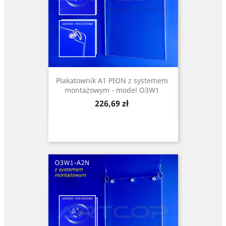
Plakatownik A1 PION z systemem
montażowym - model O3W1
Cena
226,69 zł