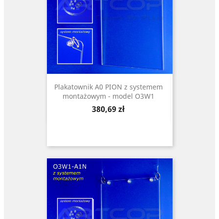
Plakatownik A0 PION z systemem
montażowym - model O3W1
Cena
380,69 zł