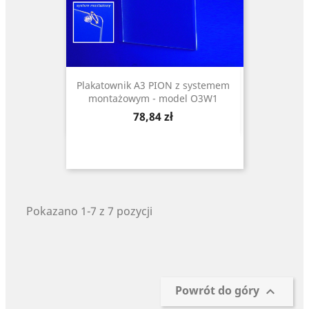
Plakatownik A3 PION z systemem
montażowym - model O3W1
Cena
78,84 zł
Pokazano 1-7 z 7 pozycji
Powrót do góry
