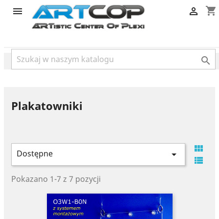
category
shopping_cart



Plakatowniki

Dostępne


Pokazano 1-7 z 7 pozycji