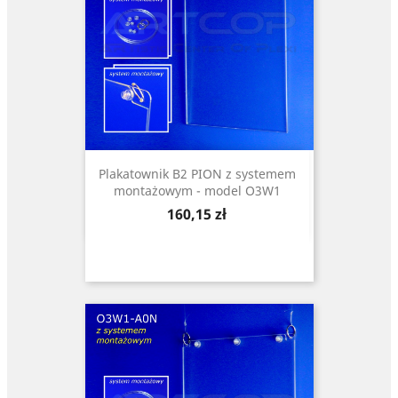
Plakatownik B2 PION z systemem
montażowym - model O3W1
Cena
160,15 zł