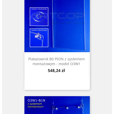
Plakatownik B0 PION z systemem
montażowym - model O3W1
Cena
548,24 zł