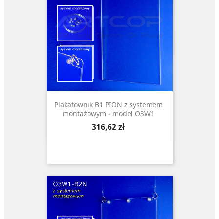
Plakatownik B1 PION z systemem
montażowym - model O3W1
Cena
316,62 zł