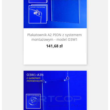
Plakatownik A2 PION z systemem
montażowym - model O3W1
Cena
141,68 zł