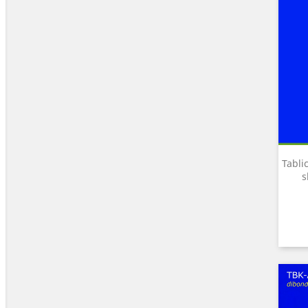
Tabli
s