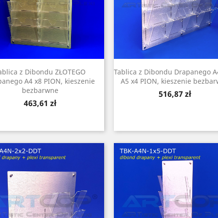
ablica z Dibondu ZŁOTEGO
Tablica z Dibondu Drapanego A
anego A4 x8 PION, kieszenie
A5 x4 PION, kieszenie bezba
bezbarwne
Cena
516,87 zł
Cena
463,61 zł