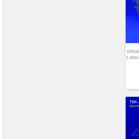
ORGAN
z dib