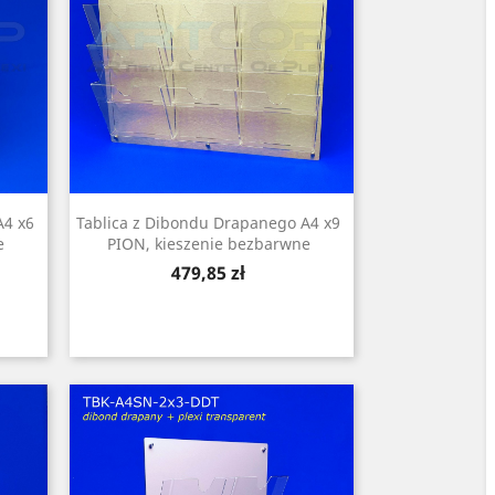
A4 x6
Tablica z Dibondu Drapanego A4 x9
e
PION, kieszenie bezbarwne
Cena
479,85 zł