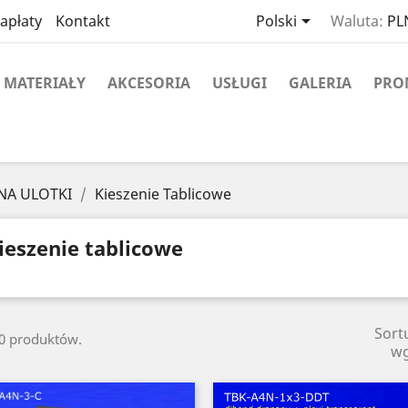

apłaty
Kontakt
Polski
Waluta:
PLN
MATERIAŁY
AKCESORIA
USŁUGI
GALERIA
PRO
 NA ULOTKI
Kieszenie Tablicowe
ieszenie tablicowe
Sort
30 produktów.
w