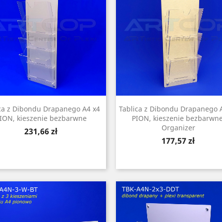
ca z Dibondu Drapanego A4 x4
Tablica z Dibondu Drapanego 
ION, kieszenie bezbarwne
PION, kieszenie bezbarwne
Organizer
Cena
231,66 zł
Cena
177,57 zł