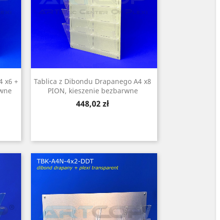
4 x6 +
Tablica z Dibondu Drapanego A4 x8
rwne
PION, kieszenie bezbarwne
Cena
448,02 zł