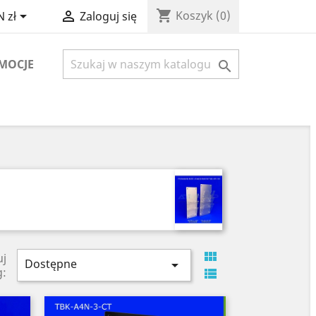
shopping_cart


Koszyk
(0)
 zł
Zaloguj się
MOCJE


uj
Dostępne

g:
