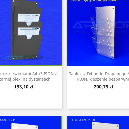
ica z kieszeniami A4 x3 PION z
Tablica z Dibondu Drapanego 
zarnej plexi na dystansach
PION, kieszenie bezbarwn
Cena
Cena
193,10 zł
200,75 zł