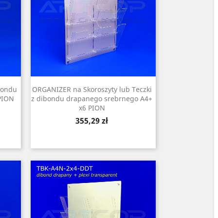
bondu
ORGANIZER na Skoroszyty lub Teczki
PION
z dibondu drapanego srebrnego A4+
x6 PION
Cena
355,29 zł