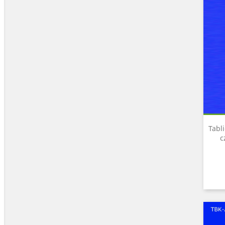
Tabl
c