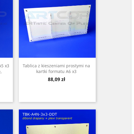
A5 x3
Tablica z kieszeniami prostymi na
,
kartki formatu A6 x3
Cena
88,09 zł