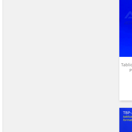
Tabli
P