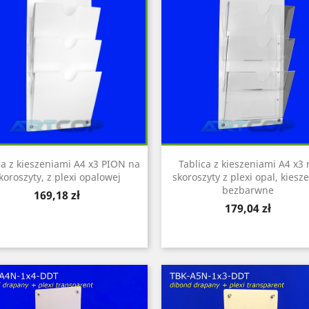
ca z kieszeniami A4 x3 PION na
Tablica z kieszeniami A4 x3 
koroszyty, z plexi opalowej
skoroszyty z plexi opal, kiesz
bezbarwne
Cena
169,18 zł
Cena
179,04 zł