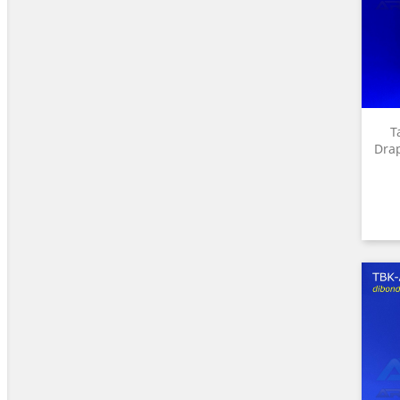
T
Drap