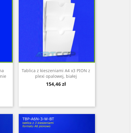
na
Tablica z kieszeniami A4 x3 PION z
enie
plexi opalowej, białej
Cena
154,46 zł