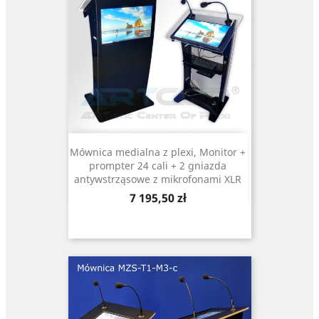
Mównica medialna z plexi, Monitor +
prompter 24 cali + 2 gniazda
antywstrząsowe z mikrofonami XLR
Cena
7 195,50 zł