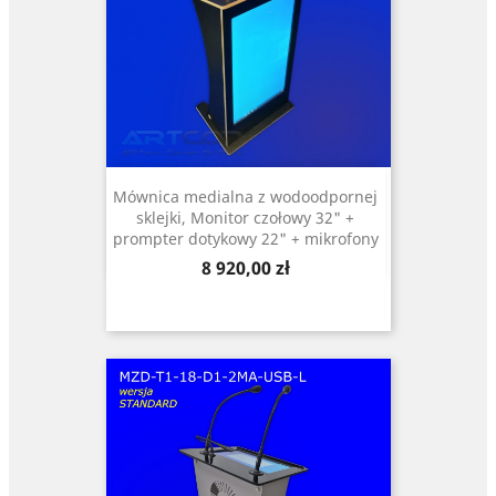
Mównica medialna z wodoodpornej
sklejki, Monitor czołowy 32" +
prompter dotykowy 22" + mikrofony
Cena
8 920,00 zł