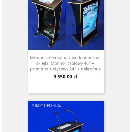
Mównica medialna z wodoodpornej
sklejki, Monitor czołowy 40" +
prompter dotykowy 24" + mikrofony
Cena
9 550,00 zł