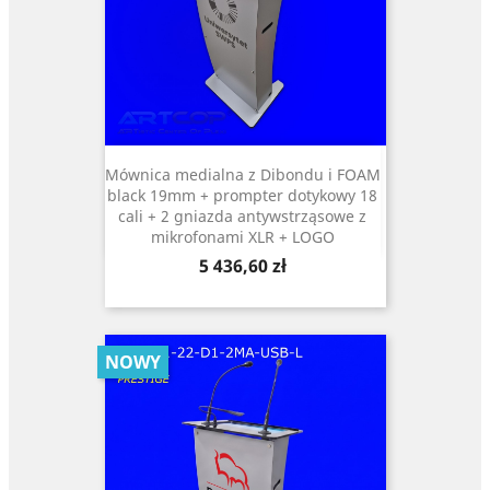
Mównica medialna z Dibondu i FOAM
black 19mm + prompter dotykowy 18
cali + 2 gniazda antywstrząsowe z
mikrofonami XLR + LOGO
Cena
5 436,60 zł
NOWY