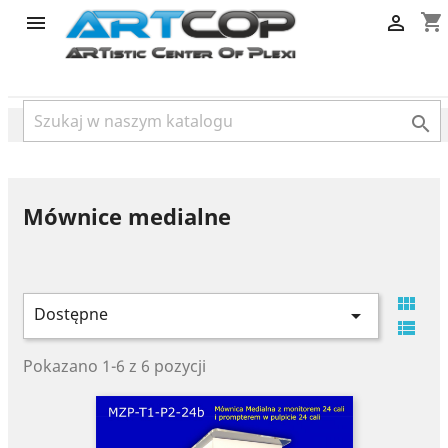
category
shopping_cart



Mównice medialne

Dostępne


Pokazano 1-6 z 6 pozycji