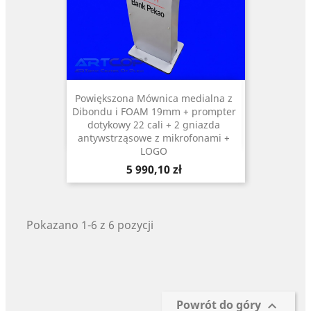
Powiększona Mównica medialna z
Dibondu i FOAM 19mm + prompter
dotykowy 22 cali + 2 gniazda
antywstrząsowe z mikrofonami +
LOGO
Cena
5 990,10 zł
Pokazano 1-6 z 6 pozycji
Powrót do góry
