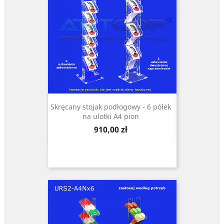
Skręcany stojak podłogowy - 6 półek
na ulotki A4 pion
Cena
910,00 zł