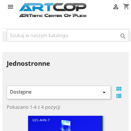
category
shopping_cart



Jednostronne

Dostępne


Pokazano 1-4 z 4 pozycji