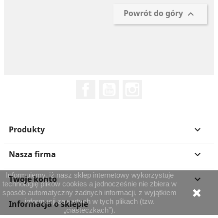
Powrót do góry

Facebook
YouTube
Instagram
Produkty

Nasza firma

Informujemy, iż nasz sklep internetowy wykorzystuje
Twoje konto

technologię plików cookies a jednocześnie nie zbiera w
sposób automatyczny żadnych informacji, z wyjątkiem
informacji zawartych w tych plikach (tzw.
Informacja o sklepie
„ciasteczkach”).