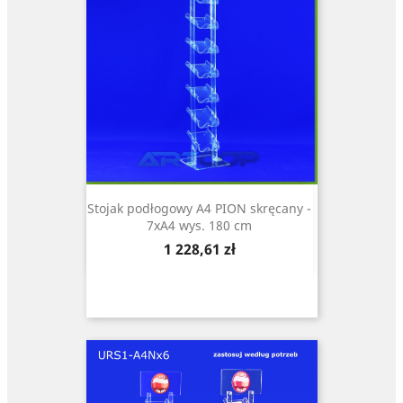
Stojak podłogowy A4 PION skręcany -
7xA4 wys. 180 cm
Cena
1 228,61 zł