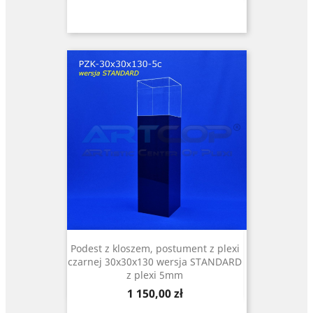
Podest z kloszem, postument z plexi
czarnej 30x30x130 wersja STANDARD
z plexi 5mm
Cena
1 150,00 zł