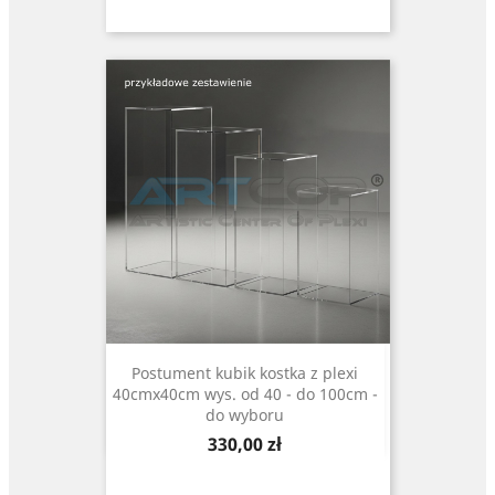
Postument kubik kostka z plexi
40cmx40cm wys. od 40 - do 100cm -
do wyboru
Cena
330,00 zł