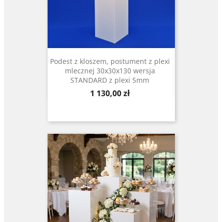
Podest z kloszem, postument z plexi
mlecznej 30x30x130 wersja
STANDARD z plexi 5mm
Cena
1 130,00 zł