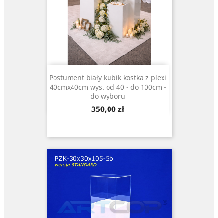
Postument biały kubik kostka z plexi
40cmx40cm wys. od 40 - do 100cm -
do wyboru
Cena
350,00 zł