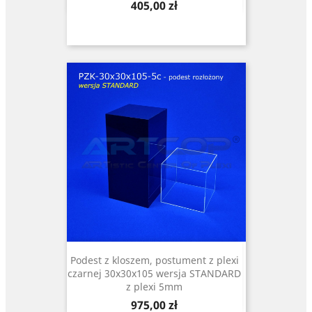
Cena
405,00 zł
Podest z kloszem, postument z plexi
czarnej 30x30x105 wersja STANDARD
z plexi 5mm
Cena
975,00 zł