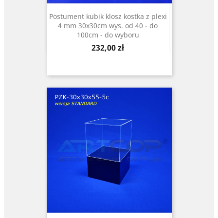
Postument kubik klosz kostka z plexi
4 mm 30x30cm wys. od 40 - do
100cm - do wyboru
Cena
232,00 zł