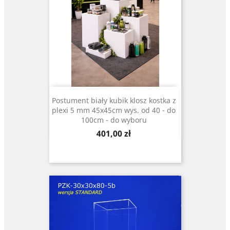
Postument biały kubik klosz kostka z
plexi 5 mm 45x45cm wys. od 40 - do
100cm - do wyboru
Cena
401,00 zł