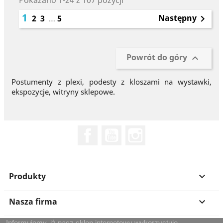
Pokazano 1-24 z 107 pozycji
1
Następny
2
3
…
5

Powrót do góry

Postumenty z plexi, podesty z kloszami na wystawki,
ekspozycje, witryny sklepowe.
Facebook
YouTube
Instagram
Produkty

Nasza firma

Informujemy, iż nasz sklep internetowy wykorzystuje