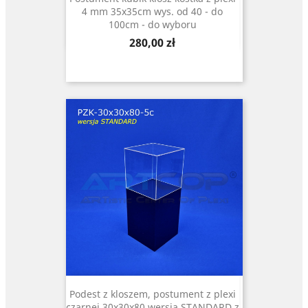
4 mm 35x35cm wys. od 40 - do
100cm - do wyboru
Cena
280,00 zł
Podest z kloszem, postument z plexi
czarnej 30x30x80 wersja STANDARD z