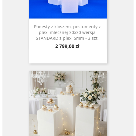
Podesty z kloszem, postumenty z
plexi mlecznej 30x30 wersja
STANDARD z plexi 5mm - 3 szt.
Cena
2 799,00 zł