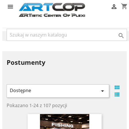
category
shopping_cart



Postumenty

Dostępne


Pokazano 1-24 z 107 pozycji