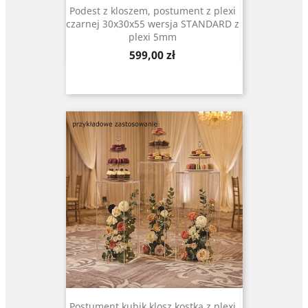
Podest z kloszem, postument z plexi
czarnej 30x30x55 wersja STANDARD z
plexi 5mm
Cena
599,00 zł
Postument kubik klosz kostka z plexi