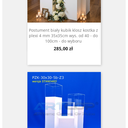
Postument biały kubik klosz kostka z
plexi 4 mm 35x35cm wys. od 40 - do
100cm - do wyboru
Cena
285,00 zł