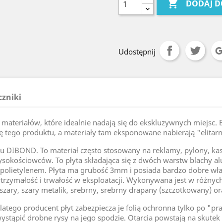

DODAJ D
Udostępnij
czniki
ateriałów, które idealnie nadają się do ekskluzywnych miejsc. B
ę tego produktu, a materiały tam eksponowane nabierają "elitar
pu DIBOND. To materiał często stosowany na reklamy, pylony, kase
sokościowców. To płyta składająca się z dwóch warstw blachy 
polietylenem. Płyta ma grubość 3mm i posiada bardzo dobre wła
ymałość i trwałość w eksploatacji. Wykonywana jest w różnych k
 szary, szary metalik, srebrny, srebrny drapany (szczotkowany) ora
atego producent płyt zabezpiecza je folią ochronna tylko po "prawe
stąpić drobne rysy na jego spodzie. Otarcia powstają na skutek 