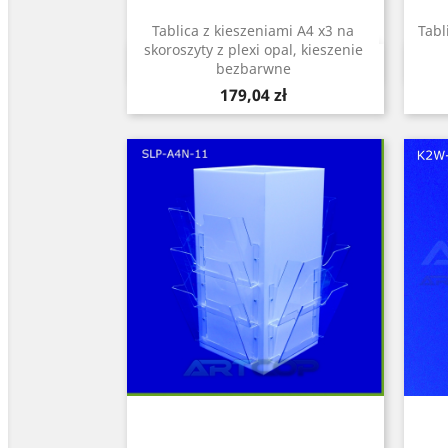
Tablica z kieszeniami A4 x3 na
Tabl
skoroszyty z plexi opal, kieszenie
Szybki podgląd

bezbarwne
Cena
179,04 zł