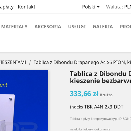

apłaty
Kontakt
Polski
Waluta:
PLN
MATERIAŁY
AKCESORIA
USŁUGI
GALERIA
PRO
KIESZENIAMI
Tablica z Dibondu Drapanego A4 x6 PION, k
Tablica z Dibondu
kieszenie bezbarw
333,66 zł
Brutto
TBK-A4N-2x3-DDT
Indeks
Tablica z płyty kompozytowej typu DIBOND
na ulotki, foldery, dokumenty