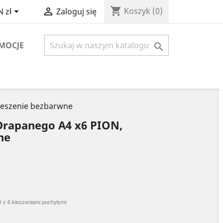
shopping_cart


Koszyk
(0)
 zł
Zaloguj się
MOCJE

ieszenie bezbarwne
 Drapanego A4 x6 PION,
ne
 z 6 kieszeniami pochyłymi