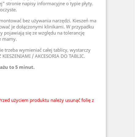
 stronie napisy informacyjne o typie płyty.
roczyste.
e montować bez używania narzędzi. Kieszeń ma
nować je dołączonymi klinikami. W przypadku
 pojawiają się ze względu na tolerancję
ie mamy.
 trzeba wymieniać całej tablicy, wystarczy
CE Z KIESZENIAMI / AKCESORIA DO TABLIC.
ażu to 5 minut.
rzed użyciem produktu należy usunąć folię z