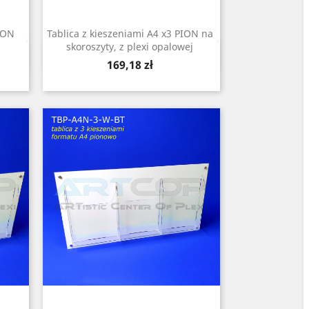
PION
Tablica z kieszeniami A4 x3 PION na
,
skoroszyty, z plexi opalowej
Szybki podgląd

Cena
169,18 zł