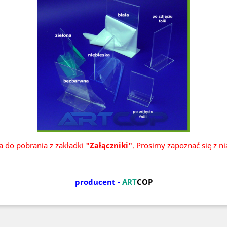
ka do pobrania z zakładki
"Załączniki"
. Prosimy zapoznać się z n
producent -
ART
COP