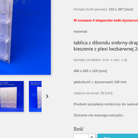
formatu 6xA4 pionowo:
210 x 297 [mm]
W zestawie 4 eleganckie kołki dystan
materiał:
tablica z dibondu srebrny-dr
kieszenie z plexi bezbarwnej
wymiary produktu: szer. x wys. x gł.
486 x 600 x 120 [mm]
głębokość z dystansami 140 mm
miejsce na wsad: 30 [mm]

Produkt wysyłamy rozłożony do samodzi
Złożenie nie wymaga narzędzi.
Ilość