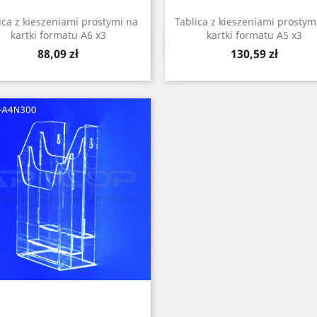
ica z kieszeniami prostymi na
Tablica z kieszeniami prostym
kartki formatu A6 x3
kartki formatu A5 x3
Szybki podgląd
Szybki podgląd


Cena
Cena
88,09 zł
130,59 zł