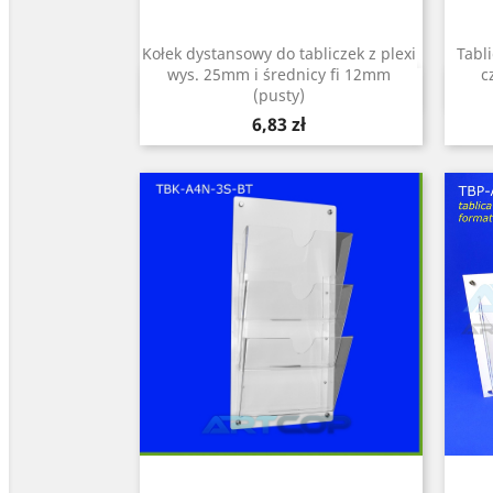
Kołek dystansowy do tabliczek z plexi
Tabl
wys. 25mm i średnicy fi 12mm
c
Szybki podgląd

(pusty)
Cena
6,83 zł