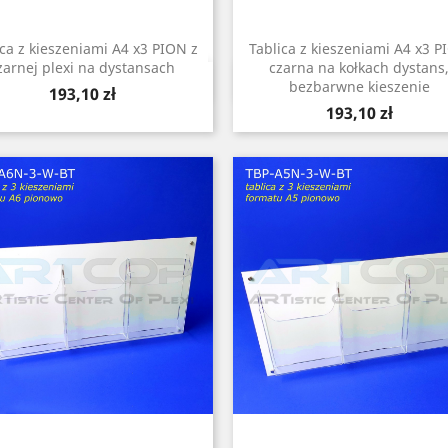
ica z kieszeniami A4 x3 PION z
Tablica z kieszeniami A4 x3 
zarnej plexi na dystansach
czarna na kołkach dystans
Szybki podgląd
Szybki podgląd


bezbarwne kieszenie
Cena
193,10 zł
Cena
193,10 zł