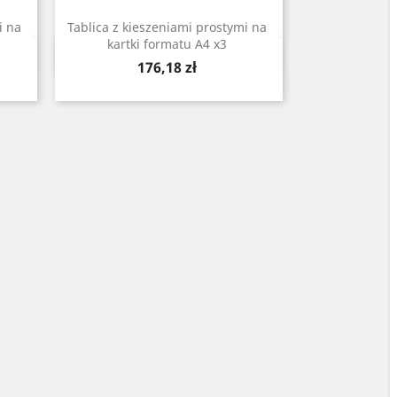
i na
Tablica z kieszeniami prostymi na
kartki formatu A4 x3
Szybki podgląd

Cena
176,18 zł