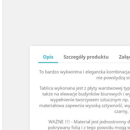
Opis
Szczegóły produktu
Załą
To bardzo wykwintna i elegancka kombinacja m
nie powstydzą si
Tablica wykonana jest z płyty warstwowej ty
także na elewacje budynków biurowych i wy
wypełnienie tworzywem sztucznym np. 
materiałowa zapewnia wysoką sztywność, wytrz
czarny,
WAŻNE !!! - Materiał jest jednostronny dl
pokrywany folią i z tego powodu mogą wy