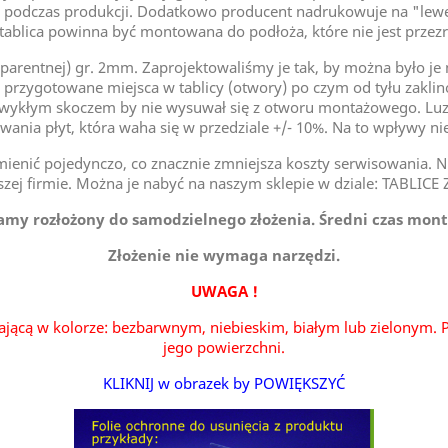
 podczas produkcji. Dodatkowo producent nadrukowuje na "lewej"
tablica powinna być montowana do podłoża, które nie jest przez
sparentnej) gr. 2mm. Zaprojektowaliśmy je tak, by można było j
 przygotowane miejsca w tablicy (otwory) po czym od tyłu zakli
zwykłym skoczem by nie wysuwał się z otworu montażowego. Luzy
ania płyt, która waha się w przedziale +/- 10%. Na to wpływy n
ienić pojedynczo, co znacznie zmniejsza koszty serwisowania. Nie
szej firmie. Można je nabyć na naszym sklepie w dziale: TABLI
my rozłożony do samodzielnego złożenia. Średni czas mont
Złożenie nie wymaga narzędzi.
UWAGA !
ającą w kolorze: bezbarwnym, niebieskim, białym lub zielonym. P
jego powierzchni.
KLIKNIJ w obrazek by POWIĘKSZYĆ