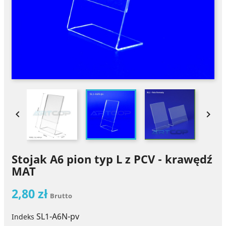


Stojak A6 pion typ L z PCV - krawędź
MAT
2,80 zł
Brutto
SL1-A6N-pv
Indeks