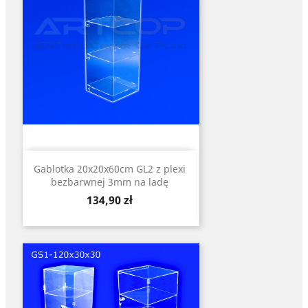
Gablotka 20x20x60cm GL2 z plexi
bezbarwnej 3mm na ladę
Cena
134,90 zł