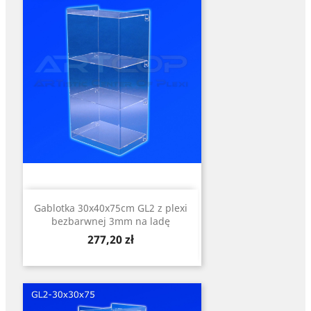
Gablotka 30x40x75cm GL2 z plexi
bezbarwnej 3mm na ladę
Cena
277,20 zł