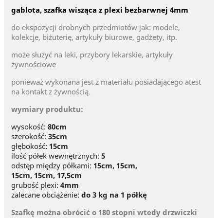
gablota, szafka wisząca z plexi bezbarwnej 4mm
do ekspozycji drobnych przedmiotów jak: modele,
kolekcje, biżuterię, artykuły biurowe, gadżety, itp.
może służyć na leki, przybory lekarskie, artykuły
żywnościowe
ponieważ wykonana jest z materiału posiadającego atest
na kontakt z żywnością
.
wymiary produktu:
wysokość:
80cm
szerokość:
35cm
głębokość:
15cm
ilość półek wewnętrznych:
5
odstęp między półkami:
15cm, 15cm,
15cm,
15cm,
17,5cm
grubość plexi:
4mm
zalecane obciążenie:
do 3 kg na 1 półkę
Szafkę można obrócić o 180 stopni wtedy drzwiczki