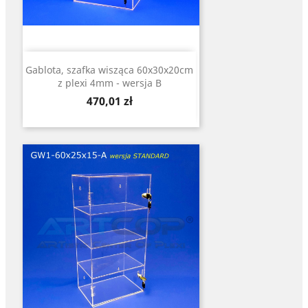
Gablota, szafka wisząca 60x30x20cm
z plexi 4mm - wersja B
Cena
470,01 zł