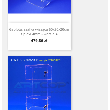
Gablota, szafka wisząca 60x30x20cm
z plexi 4mm - wersja A
Cena
479,86 zł