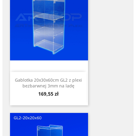
Gablotka 20x30x60cm GL2 z plexi
bezbarwnej 3mm na ladę
Cena
169,55 zł