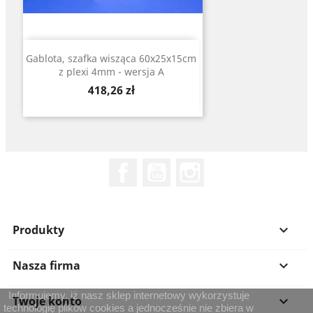
Gablota, szafka wisząca 60x25x15cm
z plexi 4mm - wersja A
Cena
418,26 zł
Facebook
YouTube
Instagram
Produkty

Nasza firma

Informujemy, iż nasz sklep internetowy wykorzystuje
Twoje konto

technologię plików cookies a jednocześnie nie zbiera w