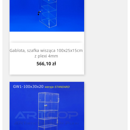
Gablota, szafka wisząca 100x25x15cm
z plexi 4mm
Cena
566,10 zł