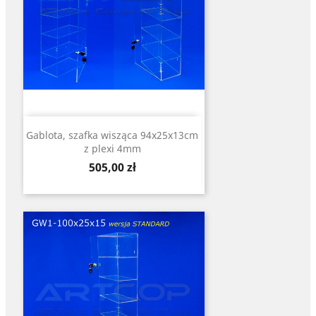
Gablota, szafka wisząca 94x25x13cm
z plexi 4mm
Cena
505,00 zł