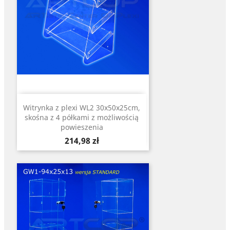
Witrynka z plexi WL2 30x50x25cm,
skośna z 4 półkami z możliwością
powieszenia
Cena
214,98 zł