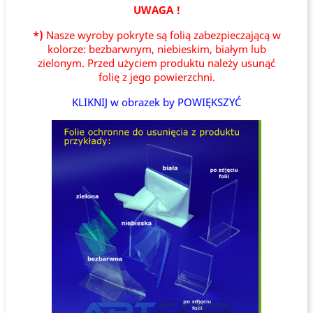
UWAGA !
*)
Nasze wyroby pokryte są folią zabezpieczającą w
kolorze: bezbarwnym, niebieskim, białym lub
zielonym. Przed użyciem produktu należy usunąć
folię z jego powierzchni.
KLIKNIJ w obrazek by POWIĘKSZYĆ