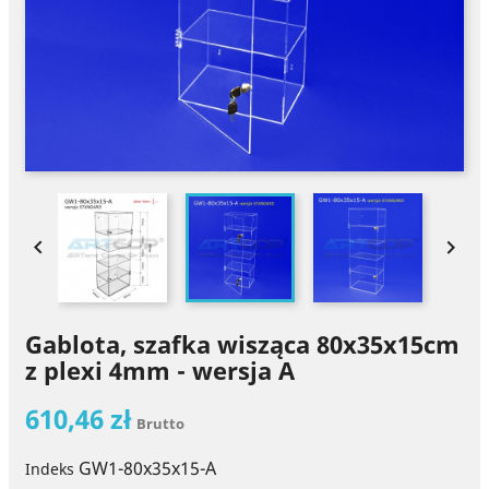


Gablota, szafka wisząca 80x35x15cm
z plexi 4mm - wersja A
610,46 zł
Brutto
GW1-80x35x15-A
Indeks