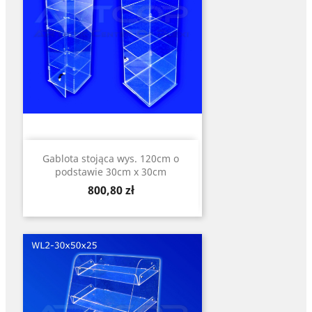
Gablota stojąca wys. 120cm o
podstawie 30cm x 30cm
Cena
800,80 zł