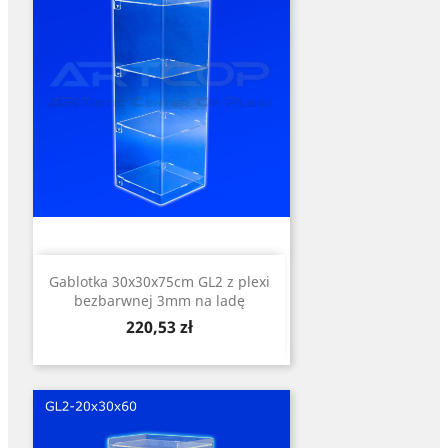
Gablotka 30x30x75cm GL2 z plexi
bezbarwnej 3mm na ladę
Cena
220,53 zł