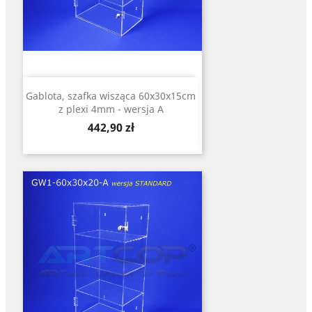
Gablota, szafka wisząca 60x30x15cm
z plexi 4mm - wersja A
Cena
442,90 zł