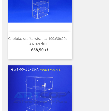
Gablota, szafka wisząca 100x30x20cm
z plexi 4mm
Cena
658,50 zł