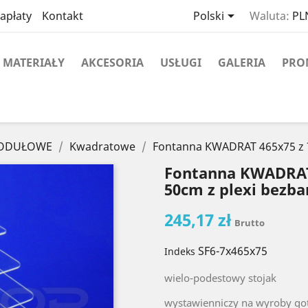

apłaty
Kontakt
Polski
Waluta:
PLN
MATERIAŁY
AKCESORIA
USŁUGI
GALERIA
PRO
MODUŁOWE
Kwadratowe
Fontanna KWADRAT 465x75 z 7
Fontanna KWADRAT 
50cm z plexi bezb
245,17 zł
Brutto
SF6-7x465x75
Indeks
wielo-podestowy stojak
wystawienniczy na wyroby g