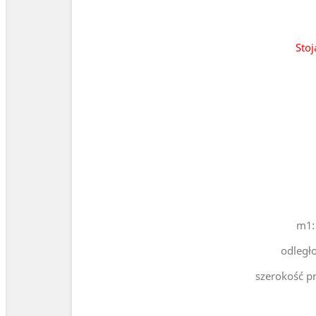
Sto
m1: 
odległ
szerokość pr