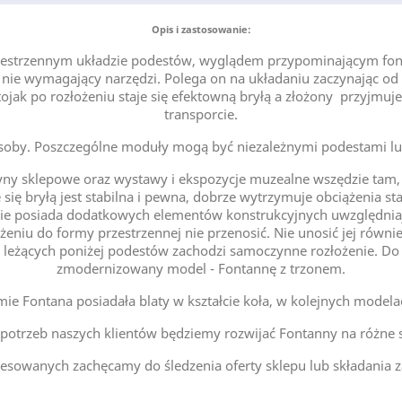
Opis i zastosowanie:
rzestrzennym układzie podestów, wyglądem przypominającym fon
ż nie wymagający narzędzi. Polega on na układaniu zaczynając 
ojak po rozłożeniu staje się efektowną bryłą a złożony przyjmuje
transporcie.
soby. Poszczególne moduły mogą być niezależnymi podestami lub
y sklepowe oraz wystawy i ekspozycje muzealne wszędzie tam, 
się bryłą jest stabilna i pewna, dobrze wytrzymuje obciążenia st
e posiada dodatkowych elementów konstrukcyjnych uwzględniaj
żeniu do formy przestrzennej nie przenosić. Nie unosić jej równ
 leżących poniżej podestów zachodzi samoczynne rozłożenie. D
zmodernizowany model - Fontannę z trzonem.
e Fontana posiadała blaty w kształcie koła, w kolejnych modelach
potrzeb naszych klientów będziemy rozwijać Fontanny na różne
resowanych zachęcamy do śledzenia oferty sklepu lub składania z