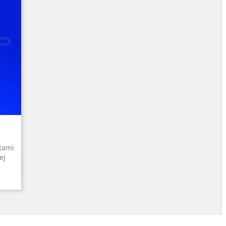
tami
ej