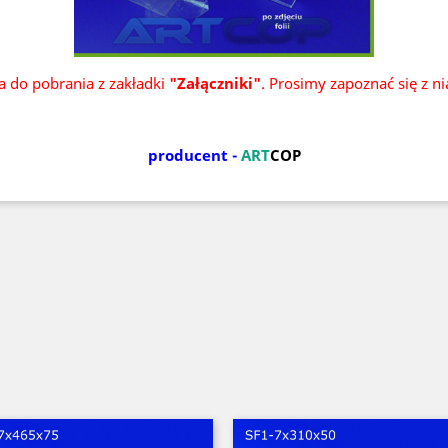
ka do pobrania z zakładki
"Załączniki"
. Prosimy zapoznać się z n
producent -
ART
COP