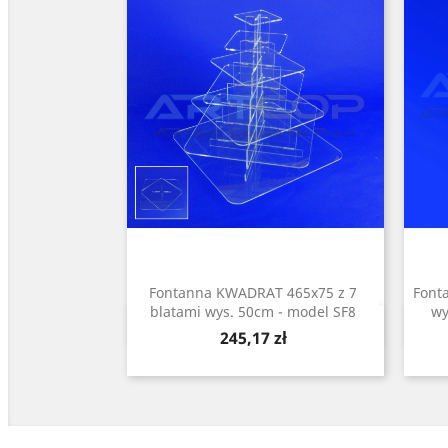
Fontanna KWADRAT 465x75 z 7
Font
blatami wys. 50cm - model SF8
wy
Szybki podgląd

Cena
245,17 zł