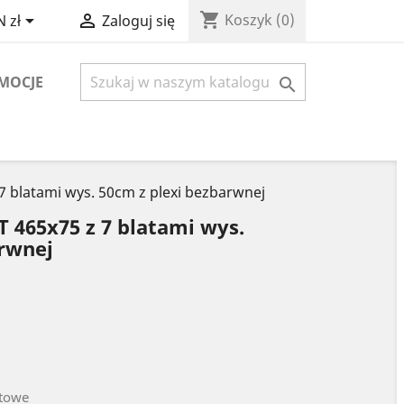
shopping_cart


Koszyk
(0)
 zł
Zaloguj się
MOCJE

 blatami wys. 50cm z plexi bezbarwnej
465x75 z 7 blatami wys.
arwnej
otowe