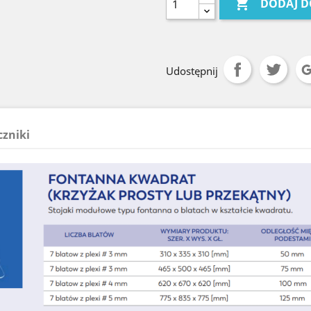

DODAJ D
Udostępnij
czniki