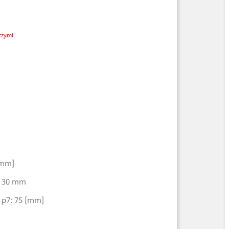
czymi.
[mm]
: 30 mm
/ p7: 75 [mm]