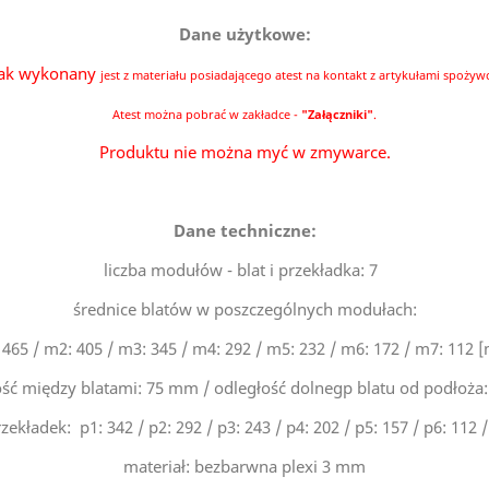
Dane użytkowe:
jak wykonany
jest
z materiału posiadającego atest na kontakt z artykułami spożyw
Atest można pobrać w zakładce -
"Załączniki"
.
Produktu nie można myć w zmywarce.
Dane techniczne:
liczba modułów - blat i przekładka: 7
średnice blatów w poszczególnych modułach:
465 / m2: 405 / m3: 345 / m4: 292 / m5: 232 / m6: 172 / m7: 112 
ość między blatami: 75 mm / odległość dolnegp blatu od podłoża
zekładek: p1: 342 / p2: 292 / p3: 243 / p4: 202 / p5: 157 / p6: 112 
materiał: bezbarwna plexi 3 mm