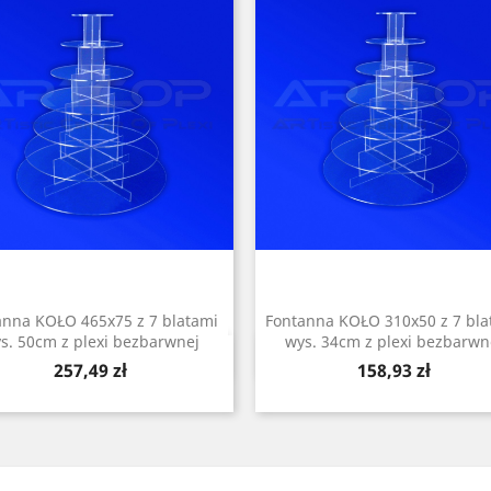
anna KOŁO 465x75 z 7 blatami
Fontanna KOŁO 310x50 z 7 bla
s. 50cm z plexi bezbarwnej
wys. 34cm z plexi bezbarwn
Szybki podgląd
Szybki podgląd


Cena
Cena
257,49 zł
158,93 zł