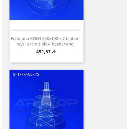
Fontanna KOŁO 620x100 z 7 blatami
wys. 67cm z plexi bezbarwnej
Cena
491,57 zł