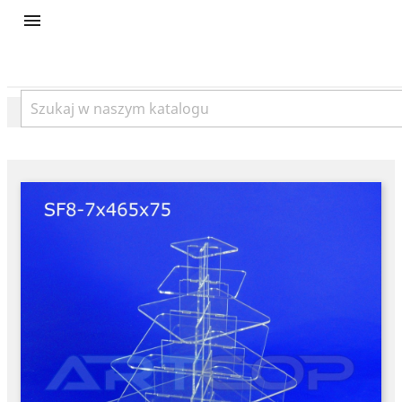
product
