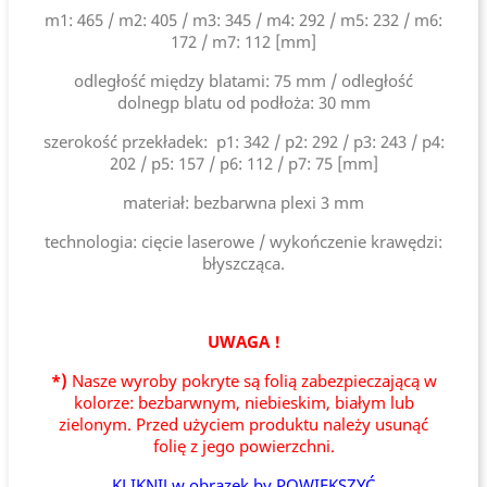
m1: 465 / m2: 405 / m3: 345 / m4: 292 / m5: 232 / m6:
172 / m7: 112 [mm]
odległość między blatami: 75 mm / odległość
dolnegp blatu od podłoża: 30 mm
szerokość przekładek: p1: 342 / p2: 292 / p3: 243 / p4:
202 / p5: 157 / p6: 112 / p7: 75 [mm]
materiał: bezbarwna plexi 3 mm
technologia: cięcie laserowe / wykończenie krawędzi:
błyszcząca.
UWAGA !
*)
Nasze wyroby pokryte są folią zabezpieczającą w
kolorze: bezbarwnym, niebieskim, białym lub
zielonym. Przed użyciem produktu należy usunąć
folię z jego powierzchni.
KLIKNIJ w obrazek by POWIĘKSZYĆ