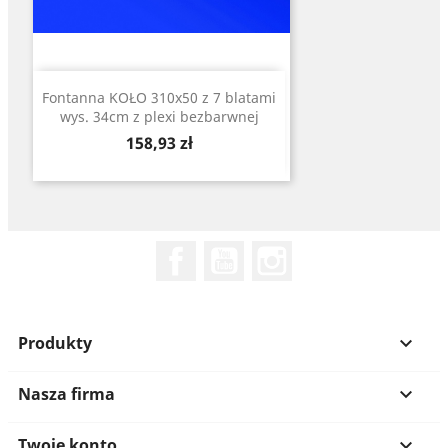
Fontanna KOŁO 310x50 z 7 blatami
wys. 34cm z plexi bezbarwnej
Cena
158,93 zł
Facebook
YouTube
Instagram
Produkty

Nasza firma

Twoje konto
