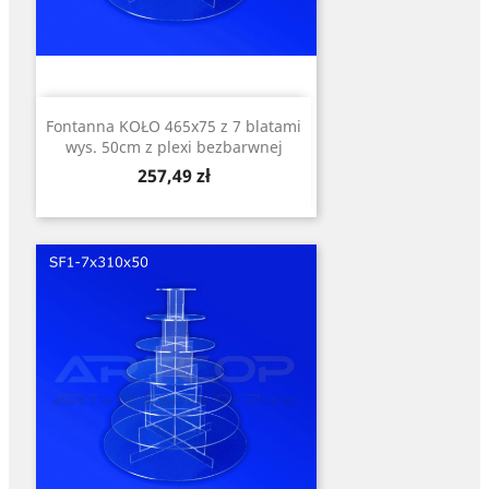
Fontanna KOŁO 465x75 z 7 blatami
wys. 50cm z plexi bezbarwnej
Cena
257,49 zł