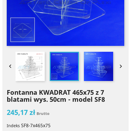


Fontanna KWADRAT 465x75 z 7
blatami wys. 50cm - model SF8
245,17 zł
Brutto
SF8-7x465x75
Indeks