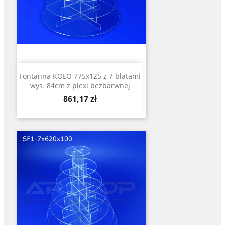
Fontanna KOŁO 775x125 z 7 blatami
wys. 84cm z plexi bezbarwnej
Cena
861,17 zł