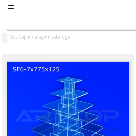
product
