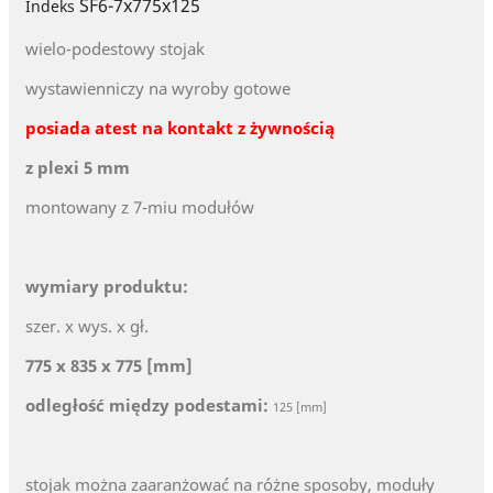
SF6-7x775x125
Indeks
wielo-podestowy stojak
wystawienniczy na wyroby gotowe
posiada atest na kontakt z żywnością
z plexi 5 mm
montowany z 7-miu modułów
wymiary produktu:
szer. x wys. x gł.
775 x 835 x 775 [mm]
odległość między podestami:
125 [mm]
stojak można zaaranżować na różne sposoby, moduły