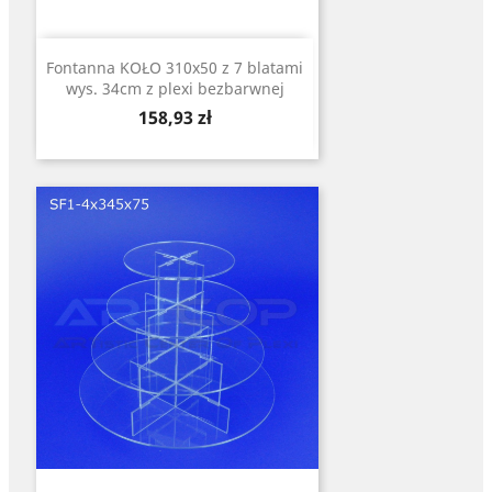
Fontanna KOŁO 310x50 z 7 blatami
wys. 34cm z plexi bezbarwnej
Cena
158,93 zł