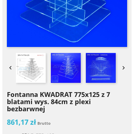


Fontanna KWADRAT 775x125 z 7
blatami wys. 84cm z plexi
bezbarwnej
861,17 zł
Brutto