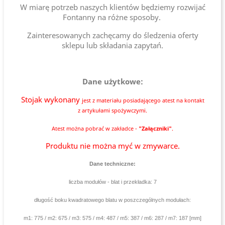
W miarę potrzeb naszych klientów będziemy rozwijać
Fontanny na różne sposoby.
Zainteresowanych zachęcamy do śledzenia oferty
sklepu lub składania zapytań.
Dane użytkowe:
Stojak wykonany
jest
z materiału posiadającego atest na kontakt
z artykułami spożywczymi.
Atest można pobrać w zakładce -
"Załączniki"
.
Produktu nie można myć w zmywarce.
Dane techniczne:
liczba modułów - blat i przekładka: 7
długość boku kwadratowego blatu w poszczególnych modułach:
m1: 775 / m2: 675 / m3: 575 / m4: 487 / m5: 387 / m6: 287 / m7: 187 [mm]