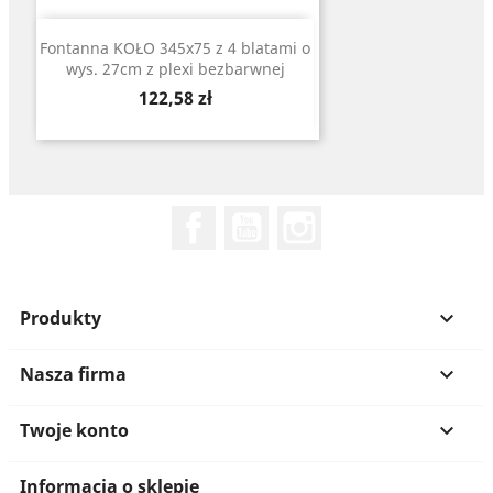
Fontanna KOŁO 345x75 z 4 blatami o
wys. 27cm z plexi bezbarwnej
Cena
122,58 zł
Facebook
YouTube
Instagram
Produkty

Nasza firma

Twoje konto

Informacja o sklepie