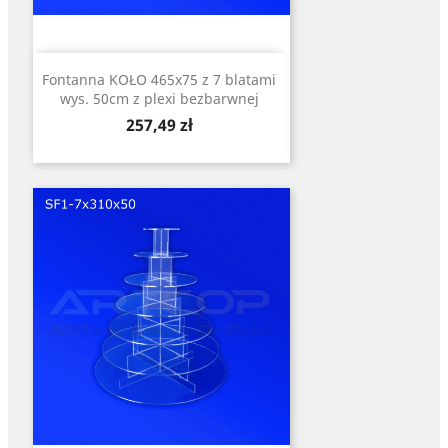
Fontanna KOŁO 465x75 z 7 blatami
wys. 50cm z plexi bezbarwnej
Cena
257,49 zł