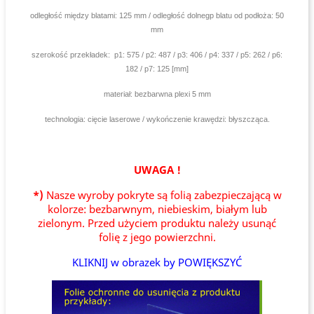
odległość między blatami: 125 mm / odległość dolnegp blatu od podłoża: 50
mm
szerokość przekładek: p1: 575 / p2: 487 / p3: 406 / p4: 337 / p5: 262 / p6:
182 / p7: 125 [mm]
materiał: bezbarwna plexi 5 mm
technologia: cięcie laserowe / wykończenie krawędzi: błyszcząca.
UWAGA !
*)
Nasze wyroby pokryte są folią zabezpieczającą w
kolorze: bezbarwnym, niebieskim, białym lub
zielonym. Przed użyciem produktu należy usunąć
folię z jego powierzchni.
KLIKNIJ w obrazek by POWIĘKSZYĆ