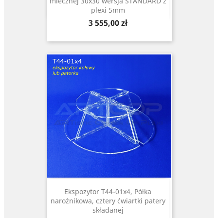
mlecznej 30x30 wersja STANDARD z
plexi 5mm
Cena
3 555,00 zł
Ekspozytor T44-01x4, Półka
narożnikowa, cztery ćwiartki patery
składanej