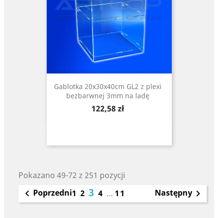
Gablotka 20x30x40cm GL2 z plexi
bezbarwnej 3mm na ladę
Cena
122,58 zł
Pokazano 49-72 z 251 pozycji
3
Poprzedni
Następny

1
2
4
…
11
