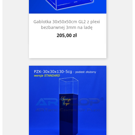
Gablotka 30x50x50cm GL2 z plexi
bezbarwnej 3mm na ladę
Cena
205,00 zł