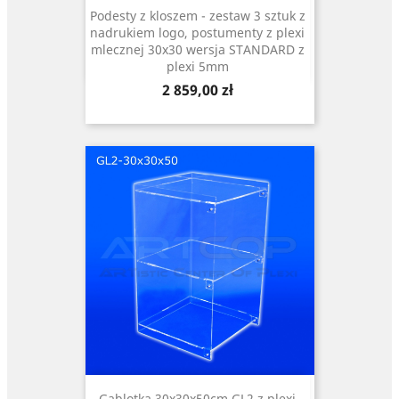
Podesty z kloszem - zestaw 3 sztuk z
nadrukiem logo, postumenty z plexi
mlecznej 30x30 wersja STANDARD z
plexi 5mm
Cena
2 859,00 zł
Gablotka 30x30x50cm GL2 z plexi