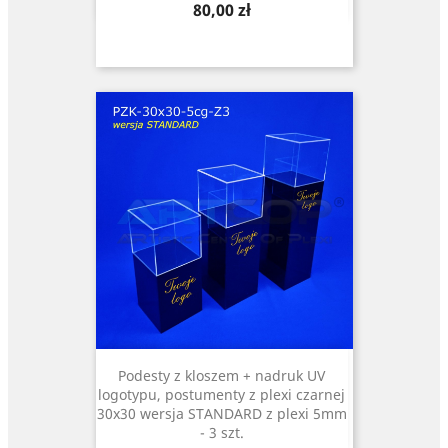
Cena
80,00 zł
Podesty z kloszem + nadruk UV
logotypu, postumenty z plexi czarnej
30x30 wersja STANDARD z plexi 5mm
- 3 szt.