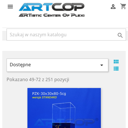
category
shopping_cart




Dostępne


Pokazano 49-72 z 251 pozycji