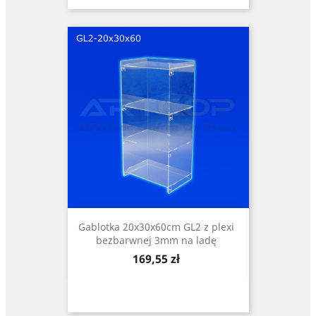
Gablotka 20x30x60cm GL2 z plexi
bezbarwnej 3mm na ladę
Cena
169,55 zł