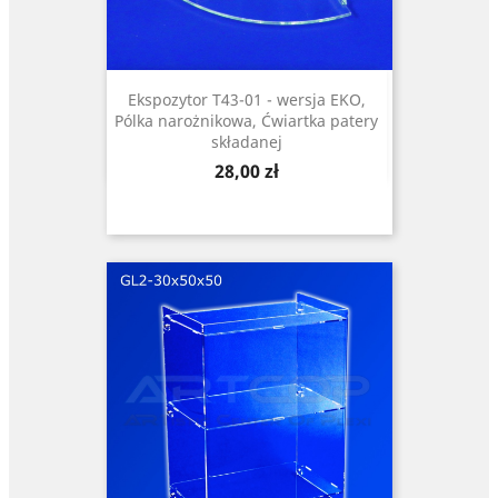
Ekspozytor T43-01 - wersja EKO,
Pólka narożnikowa, Ćwiartka patery
składanej
Cena
28,00 zł