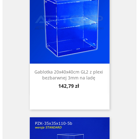
Gablotka 20x40x40cm GL2 z plexi
bezbarwnej 3mm na ladę
Cena
142,79 zł