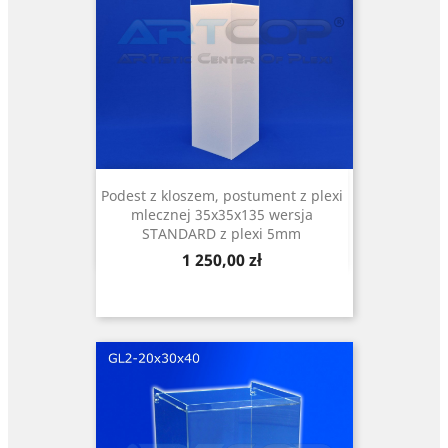
Podest z kloszem, postument z plexi
mlecznej 35x35x135 wersja
STANDARD z plexi 5mm
Cena
1 250,00 zł