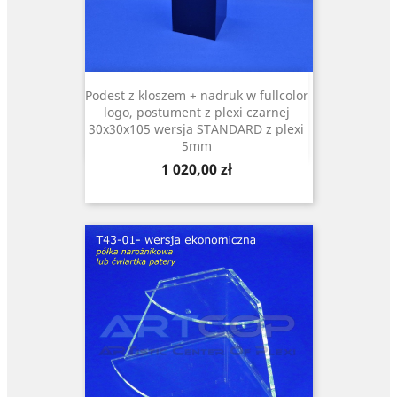
Podest z kloszem + nadruk w fullcolor
logo, postument z plexi czarnej
30x30x105 wersja STANDARD z plexi
5mm
Cena
1 020,00 zł