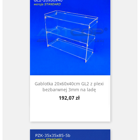
Gablotka 20x60x40cm GL2 z plexi
bezbarwnej 3mm na ladę
Cena
192,07 zł