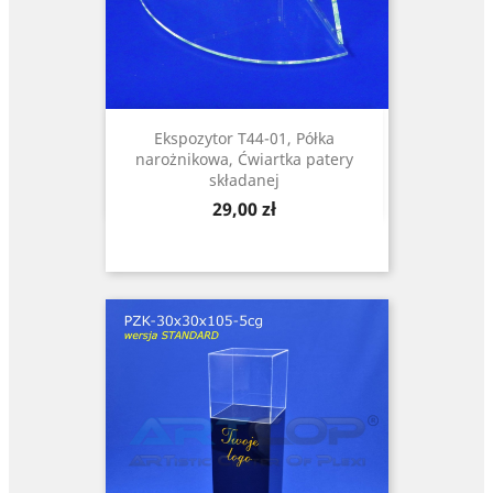
Ekspozytor T44-01, Półka
narożnikowa, Ćwiartka patery
składanej
Cena
29,00 zł