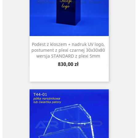
Podest z kloszem + nadruk UV logo,
postument z plexi czarnej 30x30x80
wersja STANDARD z plexi 5mm
Cena
830,00 zł