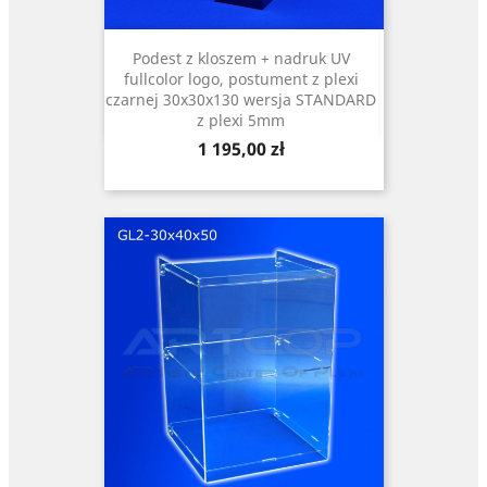
Podest z kloszem + nadruk UV
fullcolor logo, postument z plexi
czarnej 30x30x130 wersja STANDARD
z plexi 5mm
Cena
1 195,00 zł