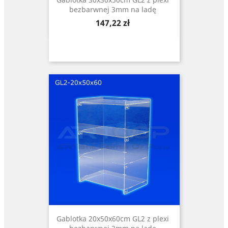
bezbarwnej 3mm na ladę
Cena
147,22 zł
Gablotka 20x50x60cm GL2 z plexi