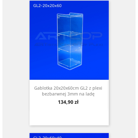
Gablotka 20x20x60cm GL2 z plexi
bezbarwnej 3mm na ladę
Cena
134,90 zł