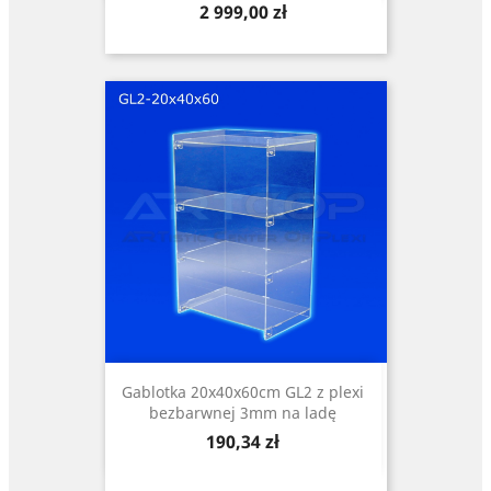
Cena
2 999,00 zł
Gablotka 20x40x60cm GL2 z plexi
bezbarwnej 3mm na ladę
Cena
190,34 zł