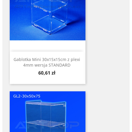
Gablotka Mini 30x15x15cm z plexi
4mm wersja STANDARD
Cena
60,61 zł