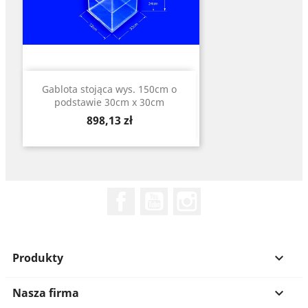
Gablota stojąca wys. 150cm o
podstawie 30cm x 30cm
Cena
898,13 zł
Facebook
YouTube
Instagram
Produkty

Nasza firma
