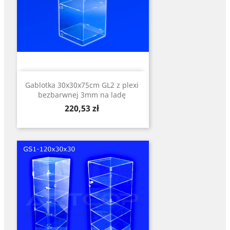
Gablotka 30x30x75cm GL2 z plexi
bezbarwnej 3mm na ladę
Cena
220,53 zł