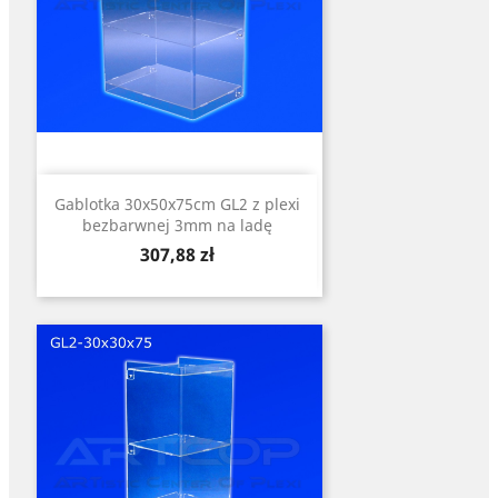
Gablotka 30x50x75cm GL2 z plexi
bezbarwnej 3mm na ladę
Cena
307,88 zł