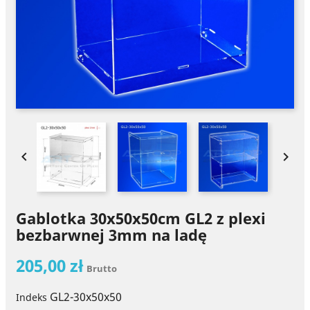


Gablotka 30x50x50cm GL2 z plexi
bezbarwnej 3mm na ladę
205,00 zł
Brutto
GL2-30x50x50
Indeks