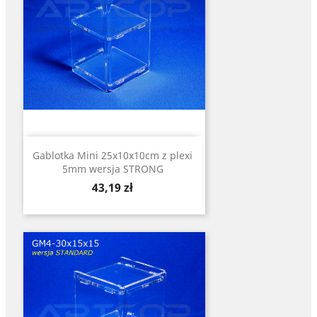
Gablotka Mini 25x10x10cm z plexi
5mm wersja STRONG
Cena
43,19 zł