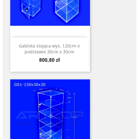
Gablota stojąca wys. 120cm o
podstawie 30cm x 30cm
Cena
800,80 zł