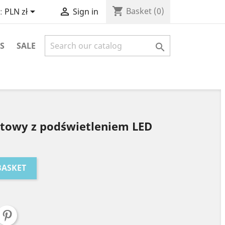
shopping_cart


Basket
(0)
:
PLN zł
Sign in
S
SALE

towy z podświetleniem LED
BASKET