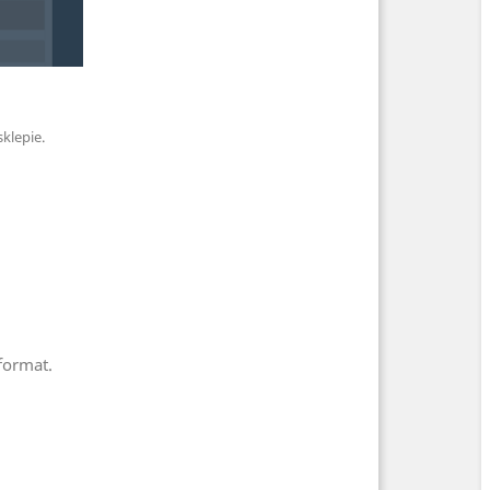
klepie.
format.