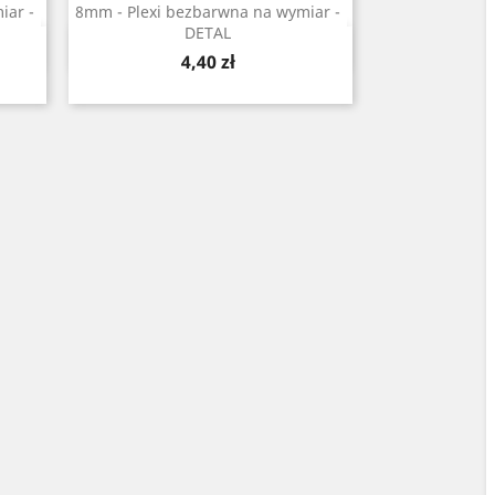
iar -
8mm - Plexi bezbarwna na wymiar -
DETAL
Szybki podgląd

Cena
4,40 zł