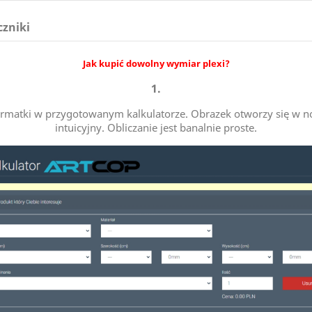
czniki
Jak kupić dowolny wymiar plexi?
1.
 formatki w przygotowanym kalkulatorze. Obrazek otworzy się w no
intuicyjny. Obliczanie jest banalnie proste.