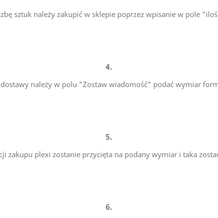
czbę sztuk należy zakupić w sklepie poprzez wpisanie w pole "iloś
4.
i dostawy należy w polu "Zostaw wiadomość" podać wymiar format
5.
acji zakupu plexi zostanie przycięta na podany wymiar i taka zosta
6.