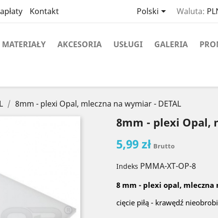

apłaty
Kontakt
Polski
Waluta:
PLN
MATERIAŁY
AKCESORIA
USŁUGI
GALERIA
PRO
L
8mm - plexi Opal, mleczna na wymiar - DETAL
8mm - plexi Opal,
5,99 zł
Brutto
PMMA-XT-OP-8
Indeks
8 mm - plexi opal, mleczna
cięcie piłą - krawędź nieobrob