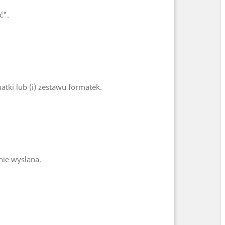
ć".
ki lub (i) zestawu formatek.
nie wysłana.