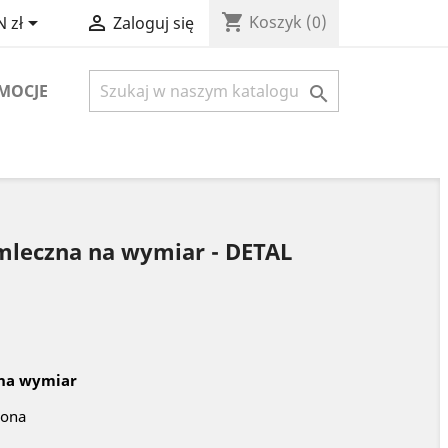
shopping_cart


Koszyk
(0)
 zł
Zaloguj się
MOCJE

 mleczna na wymiar - DETAL
 na wymiar
iona