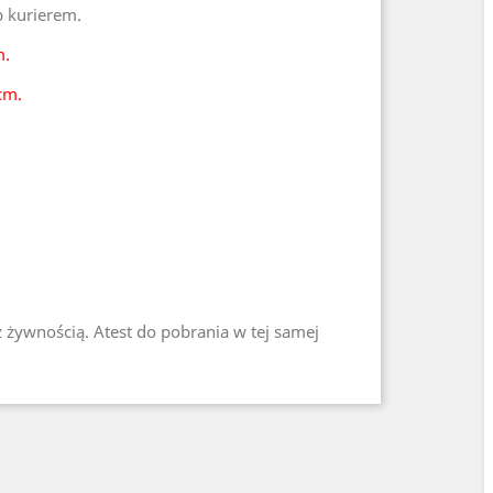
b kurierem.
m.
cm.
z żywnością. Atest do pobrania w tej samej