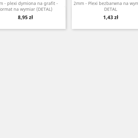
 - plexi dymiona na grafit -
2mm - Plexi bezbarwna na wym
format na wymiar (DETAL)
DETAL
Szybki podgląd
Szybki podgląd


Cena
Cena
8,95 zł
1,43 zł