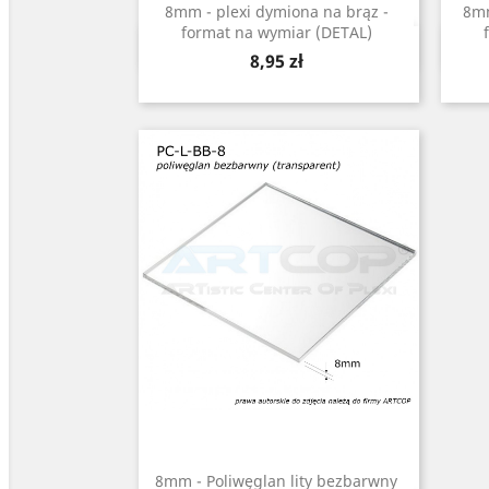
8mm - plexi dymiona na brąz -
8mm
format na wymiar (DETAL)
Szybki podgląd

Cena
8,95 zł
8mm - Poliwęglan lity bezbarwny