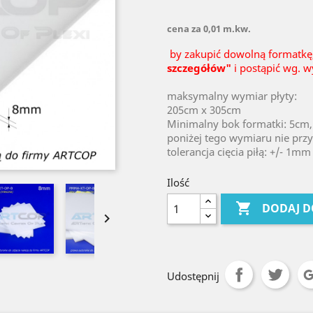
cena za 0,01 m.kw.
by zakupić dowolną formatkę
szczegółów"
i postąpić wg. w
maksymalny wymiar płyty:
205cm x 305cm
Minimalny bok formatki: 5cm,
poniżej tego wymiaru nie prz
tolerancja cięcia piłą: +/- 1mm
Ilość

DODAJ D

Udostępnij