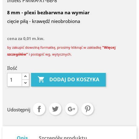
PMMA-XT-BB-8
Indeks
8 mm - plexi bezbarwna na wymiar
cięcie piłą - krawędź nieobrobiona
cena za 0,01 m.kw.
by zakupić dowolną formatkę, prosimy kliknąć w zakładkę
"Więcej
szczegółów"
i postąpić wg. wytycznych.
Ilość

DODAJ DO KOSZYKA
Udostępnij
Opis
Szczegóły produktu