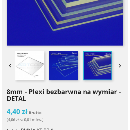


8mm - Plexi bezbarwna na wymiar -
DETAL
4,40 zł
Brutto
(4,06 zł za 0,01 m.kw.)