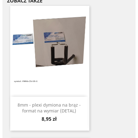
ZOBACZ TAKŻE
8mm - plexi dymiona na brąz -
format na wymiar (DETAL)
Cena
8,95 zł