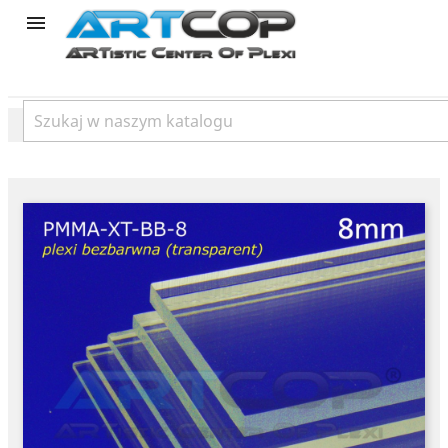
product
