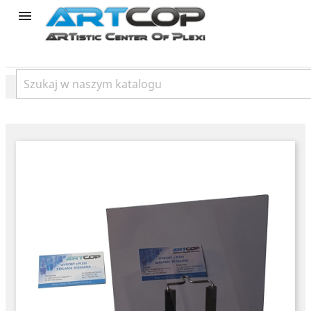
product
