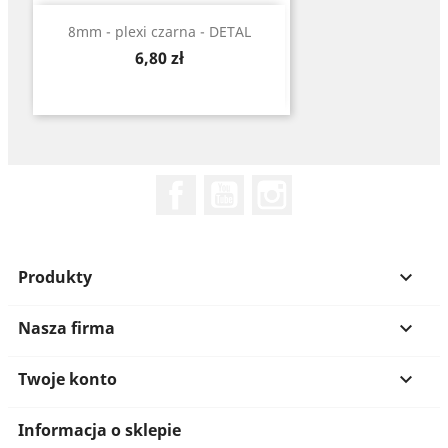
8mm - plexi czarna - DETAL
Cena
6,80 zł
Facebook
YouTube
Instagram
Produkty

Nasza firma

Twoje konto

Informacja o sklepie