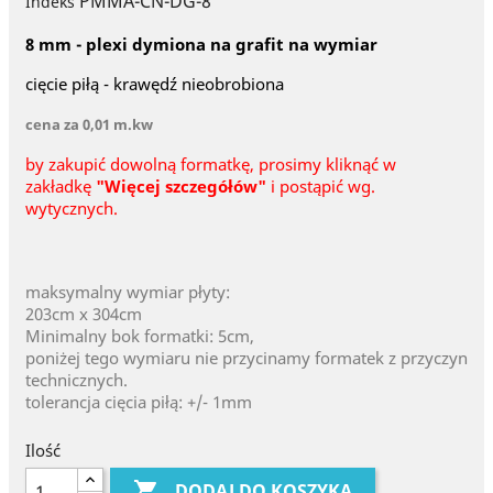
PMMA-CN-DG-8
Indeks
8 mm - plexi dymiona na grafit na wymiar
cięcie piłą - krawędź nieobrobiona
cena za 0,01 m.kw
by zakupić dowolną formatkę, prosimy kliknąć w
zakładkę
"Więcej szczegółów"
i postąpić wg.
wytycznych.
maksymalny wymiar płyty:
203cm x 304cm
Minimalny bok formatki: 5cm,
poniżej tego wymiaru nie przycinamy formatek z przyczyn
technicznych.
tolerancja cięcia piłą: +/- 1mm
Ilość

DODAJ DO KOSZYKA