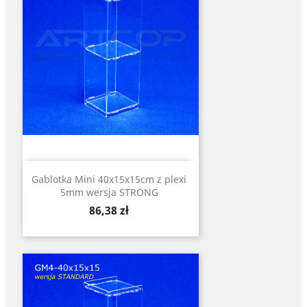
Gablotka Mini 40x15x15cm z plexi
5mm wersja STRONG
Cena
86,38 zł