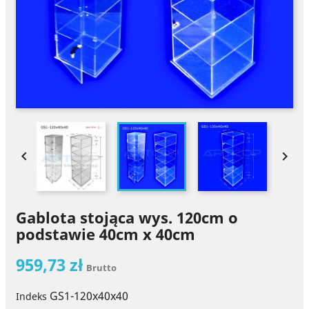


Gablota stojąca wys. 120cm o
podstawie 40cm x 40cm
959,73 zł
Brutto
GS1-120x40x40
Indeks