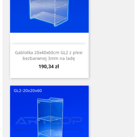
Gablotka 20x40x60cm GL2 z plexi
bezbarwnej 3mm na ladę
Cena
190,34 zł