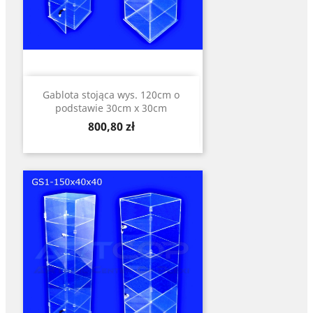
Gablota stojąca wys. 120cm o
podstawie 30cm x 30cm
Cena
800,80 zł