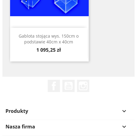
Gablota stojąca wys. 150cm o
podstawie 40cm x 40cm
Cena
1 095,25 zł
Facebook
YouTube
Instagram
Produkty

Nasza firma
