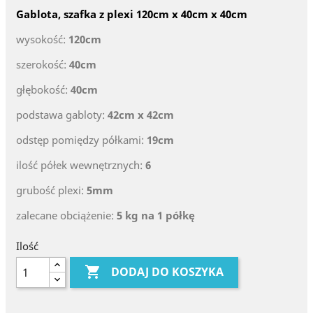
Gablota, szafka z plexi 120cm x 40cm x 40cm
wysokość:
120cm
szerokość:
40cm
głębokość:
40cm
podstawa gabloty:
42cm x 42cm
odstęp pomiędzy półkami:
19cm
ilość półek wewnętrznych:
6
grubość plexi:
5mm
zalecane obciążenie:
5 kg na 1 półkę
Ilość

DODAJ DO KOSZYKA