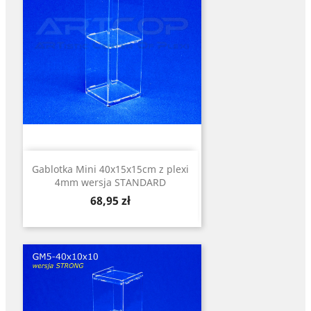
Gablotka Mini 40x15x15cm z plexi
4mm wersja STANDARD
Cena
68,95 zł