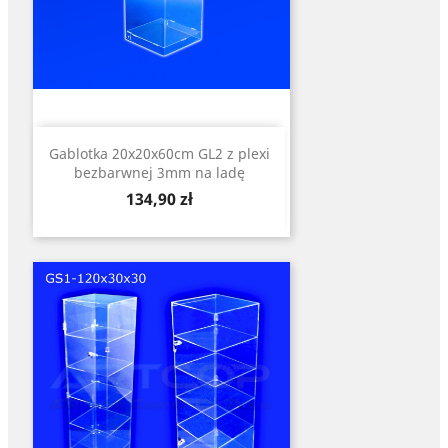
Gablotka 20x20x60cm GL2 z plexi
bezbarwnej 3mm na ladę
Cena
134,90 zł