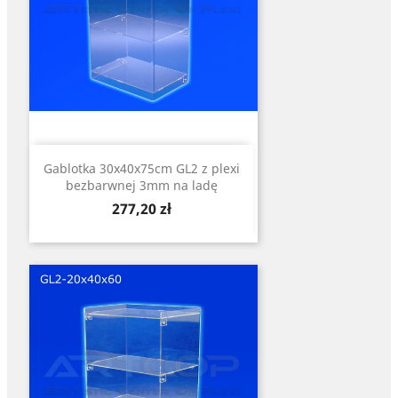
Gablotka 30x40x75cm GL2 z plexi
bezbarwnej 3mm na ladę
Cena
277,20 zł