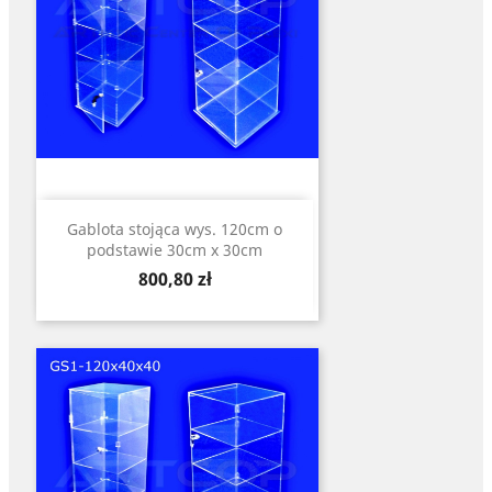
Gablota stojąca wys. 120cm o
podstawie 30cm x 30cm
Cena
800,80 zł