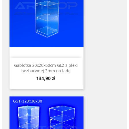
Gablotka 20x20x60cm GL2 z plexi
bezbarwnej 3mm na ladę
Cena
134,90 zł