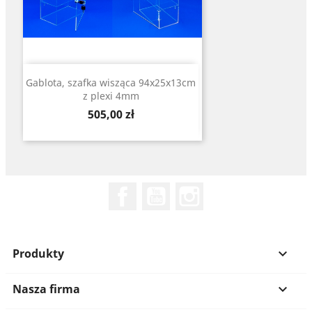
Gablota, szafka wisząca 94x25x13cm
z plexi 4mm
Cena
505,00 zł
Facebook
YouTube
Instagram
Produkty

Nasza firma
