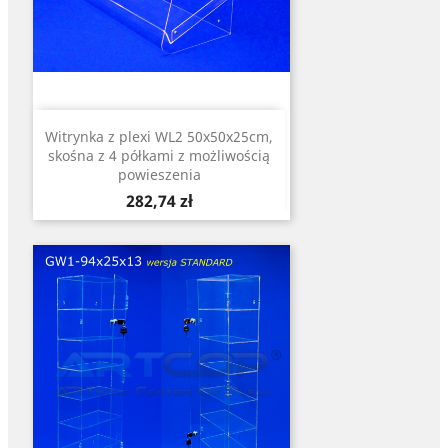
Witrynka z plexi WL2 50x50x25cm,
skośna z 4 półkami z możliwością
powieszenia
Cena
282,74 zł