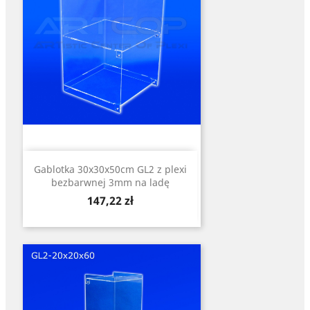
Gablotka 30x30x50cm GL2 z plexi
bezbarwnej 3mm na ladę
Cena
147,22 zł