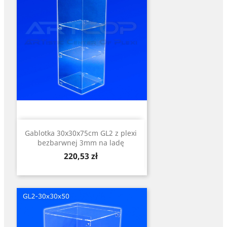
Gablotka 30x30x75cm GL2 z plexi
bezbarwnej 3mm na ladę
Cena
220,53 zł