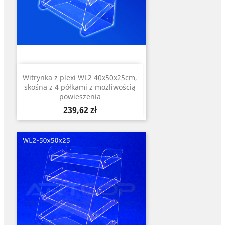
Witrynka z plexi WL2 40x50x25cm,
skośna z 4 półkami z możliwością
powieszenia
Cena
239,62 zł