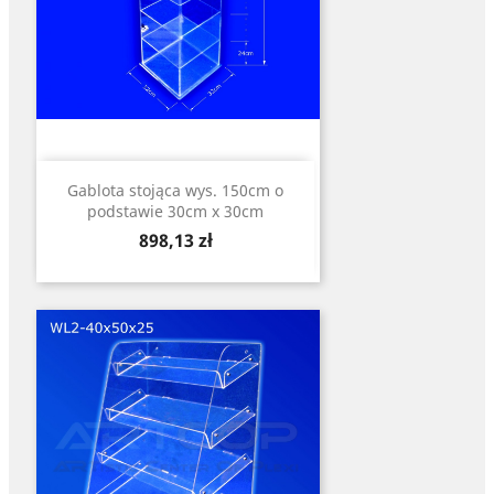
Gablota stojąca wys. 150cm o
podstawie 30cm x 30cm
Cena
898,13 zł