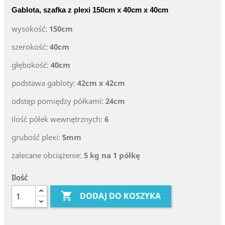
Gablota, szafka z plexi 150cm x 40cm x 40cm
wysokość:
150cm
szerokość:
40cm
głębokość:
40cm
podstawa gabloty:
42cm x 42cm
odstęp pomiędzy półkami:
24cm
ilość półek wewnętrznych:
6
grubość plexi:
5mm
zalecane obciążenie:
5 kg na 1 półkę
Ilość

DODAJ DO KOSZYKA