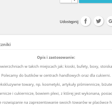
Udostępnij
czniki
Opis i zastosowanie:
ierzchniach w takich miejscach jak: kioski, bufety, boxy, stois
Polecamy do butików w centrach handlowych oraz dla cukierni.
ekskluzywne towary, np. kosmetyki, artykuły piśmiennicze, biżuter
nicze i cukiernicze, bowiem plexi, z której jest wykonana, posiad
ne rozwiązanie na zaprezentowanie swoich towarów w placówce h