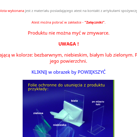
lota wykonana
jest
z materiału posiadającego atest na kontakt z artykułami spożywcz
Atest można pobrać w zakładce -
"Załączniki"
.
Produktu nie można myć w zmywarce.
UWAGA !
ającą w kolorze: bezbarwnym, niebieskim, białym lub zielonym. P
jego powierzchni.
KLIKNIJ w obrazek by POWIĘKSZYĆ