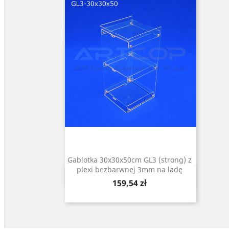
Gablotka 30x30x50cm GL3 (strong) z
plexi bezbarwnej 3mm na ladę
Szybki podgląd

Cena
159,54 zł