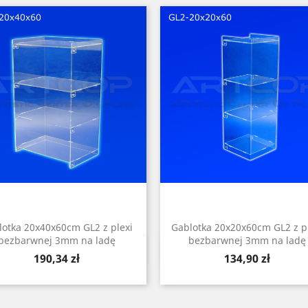
lotka 20x40x60cm GL2 z plexi
Gablotka 20x20x60cm GL2 z p
bezbarwnej 3mm na ladę
bezbarwnej 3mm na ladę
Szybki podgląd
Szybki podgląd


Cena
Cena
190,34 zł
134,90 zł