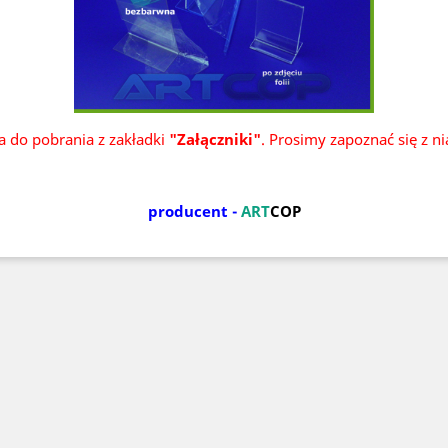
ka do pobrania z zakładki
"Załączniki"
. Prosimy zapoznać się z n
producent -
ART
COP