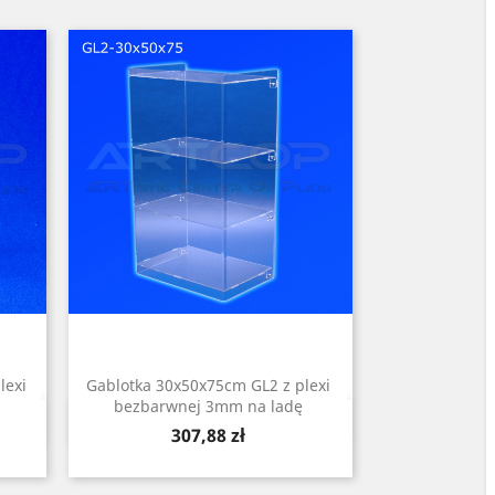
lexi
Gablotka 30x50x75cm GL2 z plexi
bezbarwnej 3mm na ladę
Szybki podgląd

Cena
307,88 zł