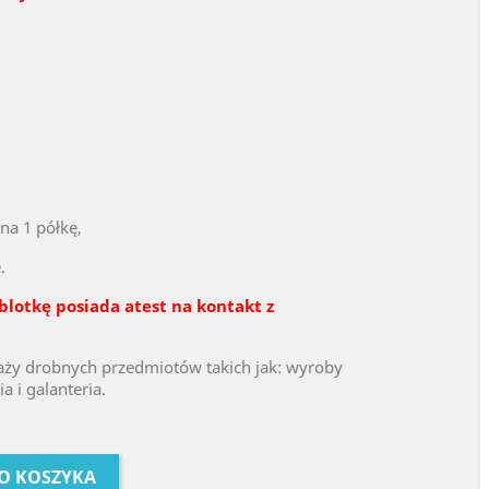
na 1 półkę,
.
blotkę posiada atest na kontakt z
daży drobnych przedmiotów takich jak: wyroby
a i galanteria.
O KOSZYKA