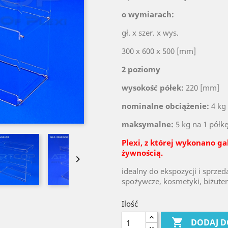
o wymiarach:
gł. x szer. x wys.
300 x 600 x 500 [mm]
2 poziomy
wysokość półek:
220 [mm]
nominalne obciążenie:
4 kg 
maksymalne:
5 kg na 1 półkę
Plexi, z której wykonano ga
żywnością.

idealny do ekspozycji i sprze
spożywcze, kosmetyki, biżuteri
Ilość

DODAJ D