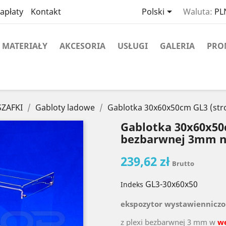

apłaty
Kontakt
Polski
Waluta:
PLN
MATERIAŁY
AKCESORIA
USŁUGI
GALERIA
PRO
SZAFKI
Gabloty ladowe
Gablotka 30x60x50cm GL3 (str
Gablotka 30x60x50c
bezbarwnej 3mm n
239,62 zł
Brutto
GL3-30x60x50
Indeks
ekspozytor wystawienniczo
z plexi bezbarwnej 3 mm w
w