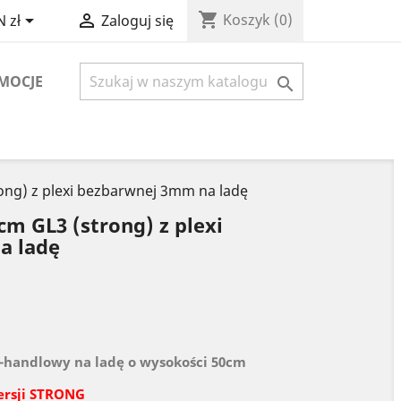
shopping_cart


Koszyk
(0)
 zł
Zaloguj się
MOCJE

ong) z plexi bezbarwnej 3mm na ladę
m GL3 (strong) z plexi
a ladę
-handlowy na ladę o wysokości 50cm
ersji STRONG