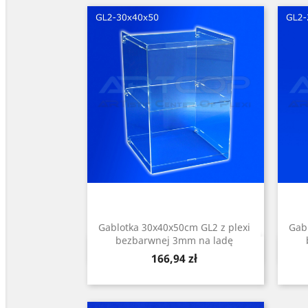
Gablotka 30x40x50cm GL2 z plexi
Gab
bezbarwnej 3mm na ladę
Szybki podgląd

Cena
166,94 zł