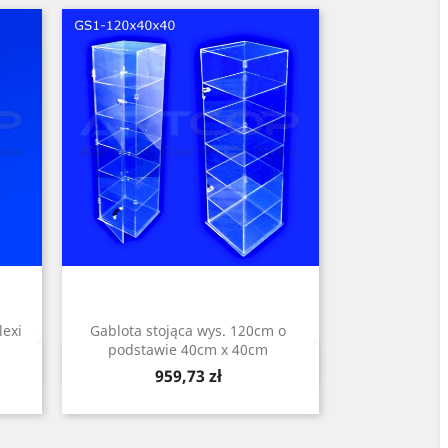
lexi
Gablota stojąca wys. 120cm o
podstawie 40cm x 40cm
Szybki podgląd

Cena
959,73 zł