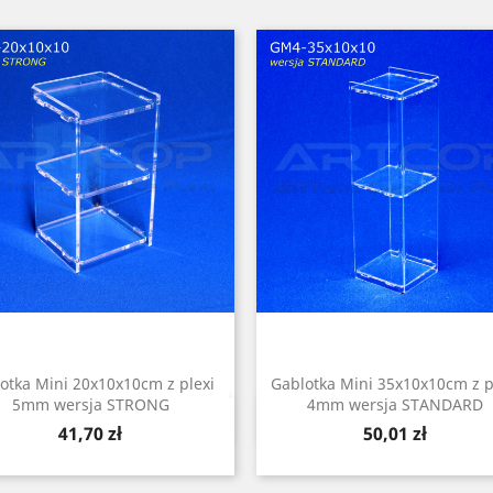
otka Mini 20x10x10cm z plexi
Gablotka Mini 35x10x10cm z p
5mm wersja STRONG
4mm wersja STANDARD
Szybki podgląd
Szybki podgląd


Cena
Cena
41,70 zł
50,01 zł