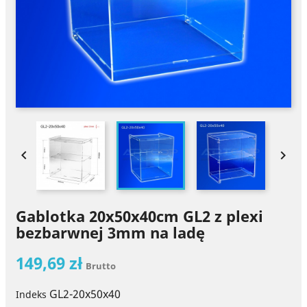


Gablotka 20x50x40cm GL2 z plexi
bezbarwnej 3mm na ladę
149,69 zł
Brutto
GL2-20x50x40
Indeks