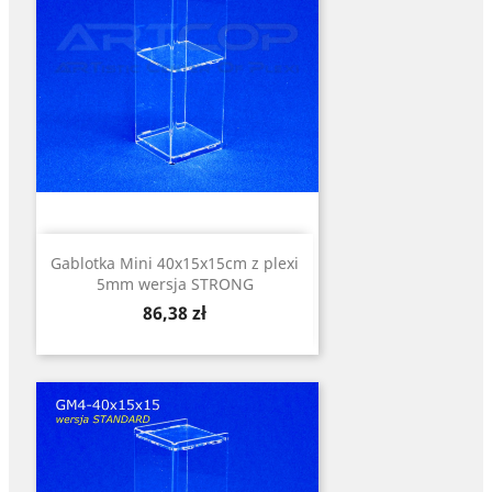
Gablotka Mini 40x15x15cm z plexi
5mm wersja STRONG
Cena
86,38 zł