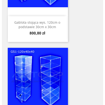
Gablota stojąca wys. 120cm o
podstawie 30cm x 30cm
Cena
800,80 zł