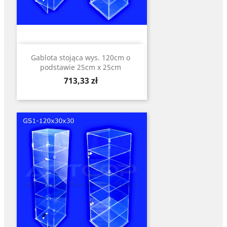
Gablota stojąca wys. 120cm o
podstawie 25cm x 25cm
Cena
713,33 zł