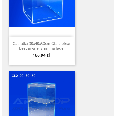
Gablotka 30x40x50cm GL2 z plexi
bezbarwnej 3mm na ladę
Cena
166,94 zł