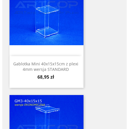
Gablotka Mini 40x15x15cm z plexi
4mm wersja STANDARD
Cena
68,95 zł