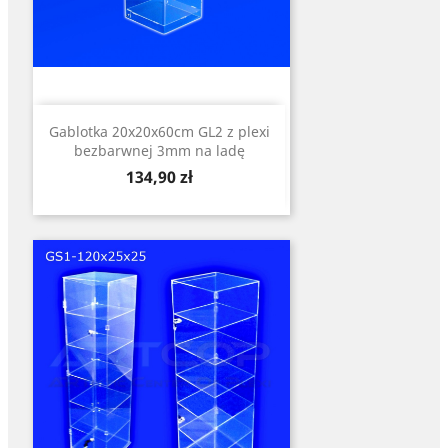
Gablotka 20x20x60cm GL2 z plexi
bezbarwnej 3mm na ladę
Cena
134,90 zł