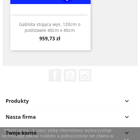
Gablota stojąca wys. 120cm o
podstawie 40cm x 40cm
Cena
959,73 zł
Facebook
YouTube
Instagram
Produkty

Nasza firma

Informujemy, iż nasz sklep internetowy wykorzystuje
Twoje konto

technologię plików cookies a jednocześnie nie zbiera w