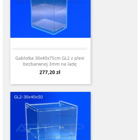
Gablotka 30x40x75cm GL2 z plexi
bezbarwnej 3mm na ladę
Cena
277,20 zł