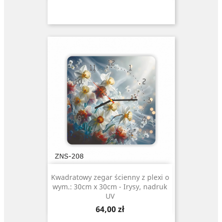
Kwadratowy zegar ścienny z plexi o
wym.: 30cm x 30cm - Irysy, nadruk
UV
Cena
64,00 zł