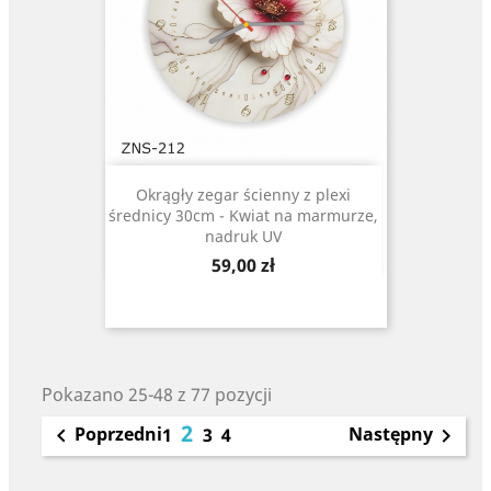
Okrągły zegar ścienny z plexi
średnicy 30cm - Kwiat na marmurze,
nadruk UV
Cena
59,00 zł
Pokazano 25-48 z 77 pozycji
2
Poprzedni
Następny

1
3
4
