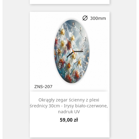
Okrągły zegar ścienny z plexi
średnicy 30cm - Irysy biało-czerwone,
nadruk UV
Cena
59,00 zł