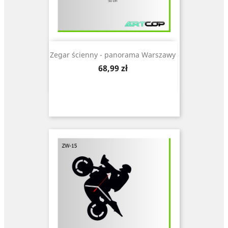
Zegar ścienny - panorama Warszawy
Cena
68,99 zł