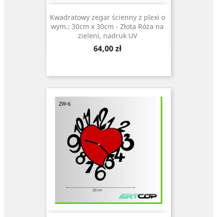
Kwadratowy zegar ścienny z plexi o
wym.: 30cm x 30cm - Złota Róża na
zieleni, nadruk UV
Cena
64,00 zł