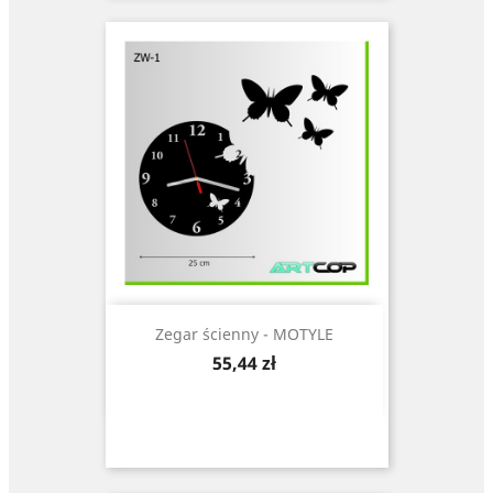
Zegar ścienny - MOTYLE
Cena
55,44 zł