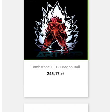
Tombstone LED - Dragon Ball
Cena
245,17 zł