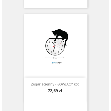
Zegar ścienny - ŁOWIĄCY kot
Cena
72,69 zł