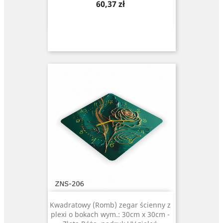
Cena
60,37 zł
Kwadratowy (Romb) zegar ścienny z
plexi o bokach wym.: 30cm x 30cm -