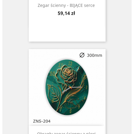
Zegar ścienny - BIJĄCE serce
Cena
59,14 zł
Okrągły zegar ścienny z plexi