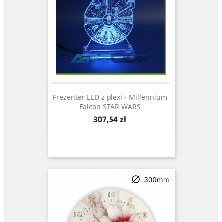
Prezenter LED z plexi - Millennium
Falcon STAR WARS
Cena
307,54 zł