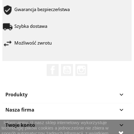
Gwarancja bezpieczeństwa
Szybka dostawa
Możliwość zwrotu
Facebook
YouTube
Instagram
Produkty

Nasza firma

Informujemy, iż nasz sklep internetowy wykorzystuje
Twoje konto

technologię plików cookies a jednocześnie nie zbiera w
sposób automatyczny żadnych informacji, z wyjątkiem