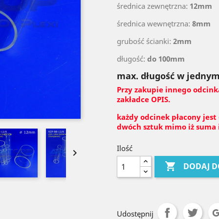
średnica zewnętrzna:
12mm
średnica wewnętrzna:
8mm
grubość ścianki:
2mm
długość:
do 100mm
max. długość w jednym
Przy zakupie innego odcink
zakładce OPIS.
każdy odcinek płacony jest
dwóch sztuk mimo iż suma i
Ilość


DODAJ D
Udostępnij