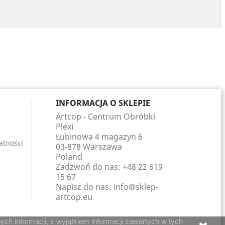
INFORMACJA O SKLEPIE
Artcop - Centrum Obróbki
Plexi
Łubinowa 4 magazyn 6
atności
03-878 Warszawa
Poland
Zadzwoń do nas:
+48 22 619
15 67
Napisz do nas:
info@sklep-
artcop.eu
ch informacji, z wyjątkiem informacji zawartych w tych