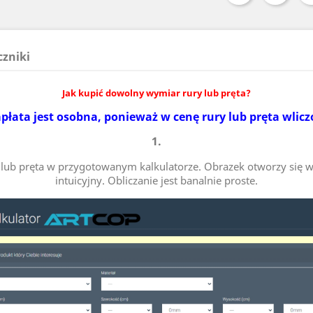
czniki
Jak kupić dowolny wymiar rury lub pręta?
płata jest osobna, ponieważ w cenę rury lub pręta wlicz
1.
ry lub pręta w przygotowanym kalkulatorze. Obrazek otworzy się w
intuicyjny. Obliczanie jest banalnie proste.