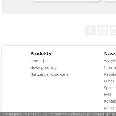
Facebook
You
Produkty
Nasz
Promocje
Wysyłk
Nowe produkty
Inform
Najczęściej kupowane
Regula
O nas
Sposob
FAQ
Kontak
Mapa s
Informujemy, iż nasz sklep internetowy wykorzystuje technologię p
Blog