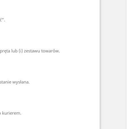
ć".
ręta lub (i) zestawu towarów.
stanie wysłana.
b kurierem.