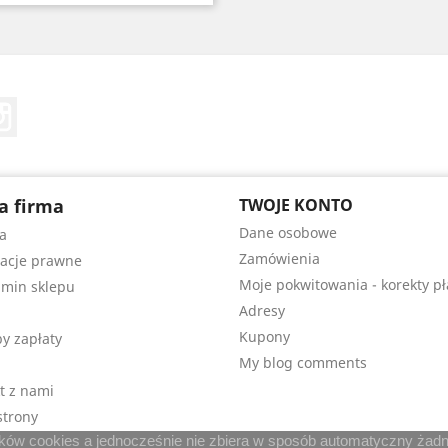
Tube
Instagram
a firma
TWOJE KONTO
Dane osobowe
a
Zamówienia
acje prawne
Moje pokwitowania - korekty pł
min sklepu
Adresy
Kupony
y zapłaty
My blog comments
t z nami
trony
lików cookies a jednocześnie nie zbiera w sposób automatyczny żadny