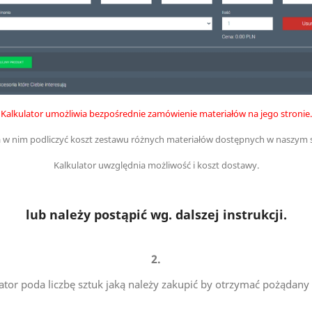
Kalkulator umożliwia bezpośrednie zamówienie materiałów na jego stronie.
w nim podliczyć koszt zestawu różnych materiałów dostępnych w naszym s
Kalkulator uwzględnia możliwość i koszt dostawy.
lub należy postąpić wg. dalszej instrukcji.
2.
ator poda liczbę sztuk jaką należy zakupić by otrzymać pożądany