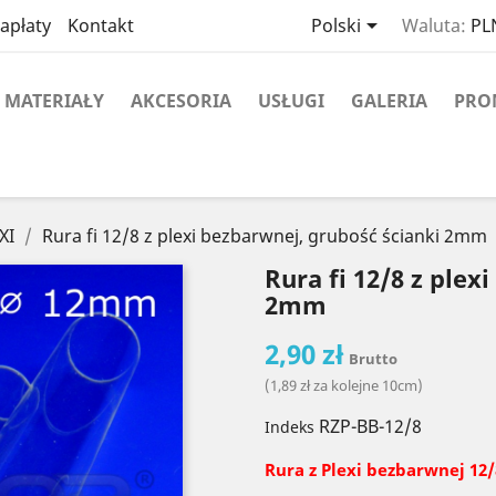

apłaty
Kontakt
Polski
Waluta:
PLN
MATERIAŁY
AKCESORIA
USŁUGI
GALERIA
PRO
XI
Rura fi 12/8 z plexi bezbarwnej, grubość ścianki 2mm
Rura fi 12/8 z plex
2mm
2,90 zł
Brutto
(1,89 zł za kolejne 10cm)
RZP-BB-12/8
Indeks
Rura z Plexi
bezbarwnej
12/