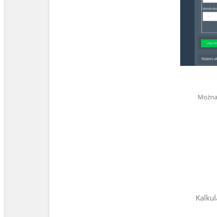
Można 
Kalkul