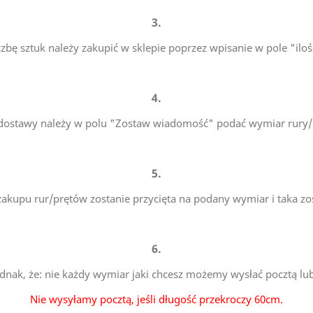
3.
czbę sztuk należy zakupić w sklepie poprzez wpisanie w pole "iloś
4.
 dostawy należy w polu "Zostaw wiadomość" podać wymiar rury/p
5.
i zakupu rur/prętów zostanie przycięta na podany wymiar i taka zo
6.
ednak, że: nie każdy wymiar jaki chcesz możemy wysłać pocztą lu
Nie wysyłamy pocztą, jeśli długość przekroczy 60cm.