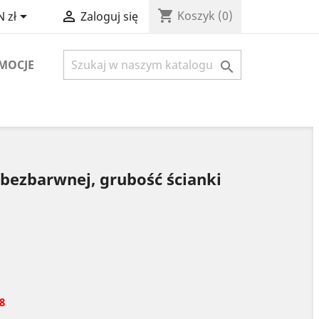
shopping_cart


Koszyk
(0)
 zł
Zaloguj się
MOCJE

i bezbarwnej, grubość ścianki
8